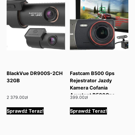
BlackVue DR900S-2CH
Fastcam B500 Gps
32GB
Rejestrator Jazdy
Kamera Cofania
Asystent B500Gps
2 379.00
zł
399.00
zł
Sprawdź Teraz!
Sprawdź Teraz!