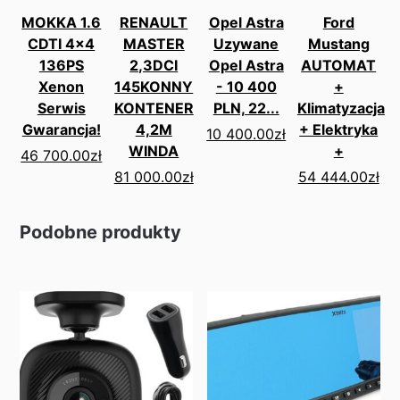
MOKKA 1.6
RENAULT
Opel Astra
Ford
CDTI 4x4
MASTER
Uzywane
Mustang
136PS
2,3DCI
Opel Astra
AUTOMAT
Xenon
145KONNY
- 10 400
+
Serwis
KONTENER
PLN, 22...
Klimatyzacja
Gwarancja!
4,2M
+ Elektryka
10 400.00
zł
WINDA
+
46 700.00
zł
81 000.00
zł
54 444.00
zł
Podobne produkty