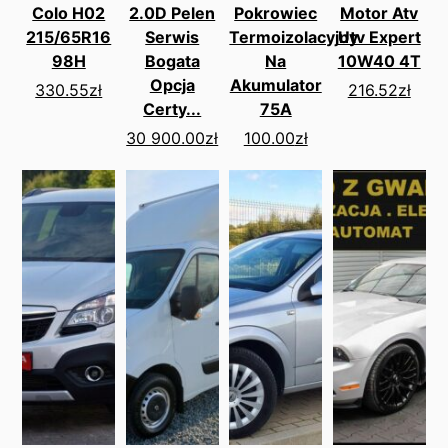
Colo H02
2.0D Pelen
Pokrowiec
Motor Atv
215/65R16
Serwis
Termoizolacyjny
Utv Expert
98H
Bogata
Na
10W40 4T
Opcja
Akumulator
330.55
zł
216.52
zł
Certy...
75A
30 900.00
zł
100.00
zł