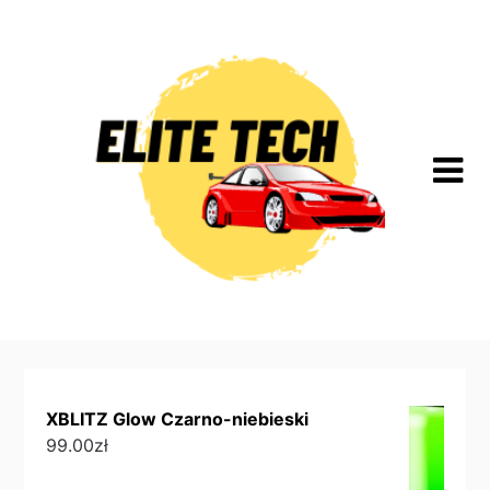
Skip
to
content
XBLITZ Glow Czarno-niebieski
99.00
zł