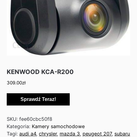
KENWOOD KCA-R200
309.00
zł
Sprawdź Teraz!
SKU:
fee60cbc50f8
Kategoria:
Kamery samochodowe
Tagi:
audi a4
,
chrysler
,
mazda 3
,
peugeot 207
,
subaru