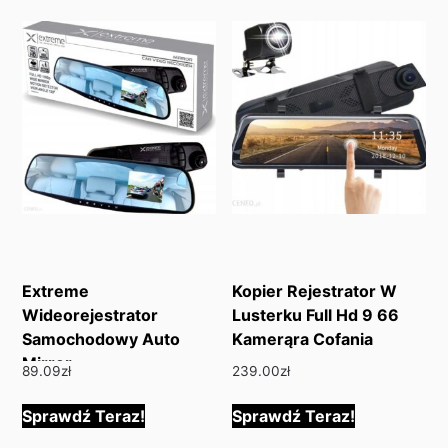
Extreme
Kopier Rejestrator W
Wideorejestrator
Lusterku Full Hd 9 66
Samochodowy Auto
Kamerąra Cofania
Mirror
89.09
zł
239.00
zł
Sprawdź Teraz!
Sprawdź Teraz!