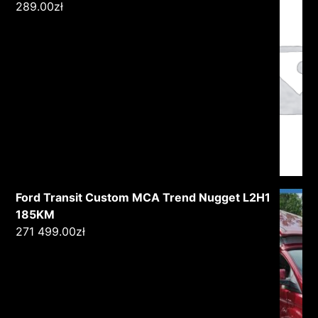
289.00
zł
Ford Transit Custom MCA Trend Nugget L2H1
185KM
271 499.00
zł