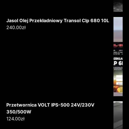
Jasol Olej Przekładniowy Transol Clp 680 10L
240.00
zł
Przetwornica VOLT IPS-500 24V/230V
350/500W
124.00
zł