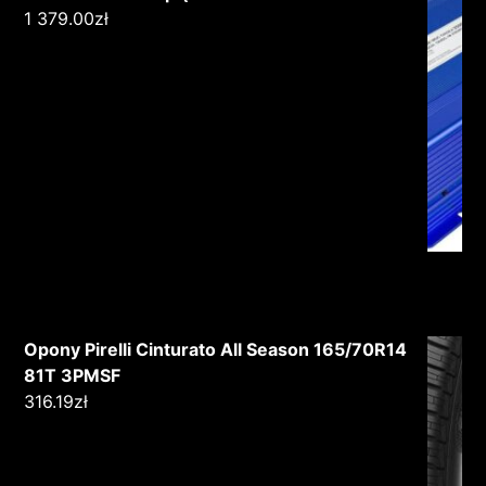
1 379.00
zł
Opony Pirelli Cinturato All Season 165/70R14
81T 3PMSF
316.19
zł