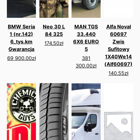
BMW Seria
Neo 30 L
MAN TGS
Alfa Noval
1 (nr.142)
84 325
33.440
60697
6_tys.km
6X6 EURO
Zwis
174.50
zł
Gwarancja
5
Sufitowy
1X40We14
69 900.00
zł
381
(Alf60697)
300.00
zł
140.55
zł