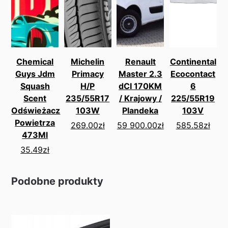
Chemical
Michelin
Renault
Continental
Guys Jdm
Primacy
Master 2.3
Ecocontact
Squash
H/P
dCI 170KM
6
Scent
235/55R17
/ Krajowy /
225/55R19
Odświeżacz
103W
Plandeka
103V
Powietrza
269.00
zł
59 900.00
zł
585.58
zł
473Ml
35.49
zł
Podobne produkty