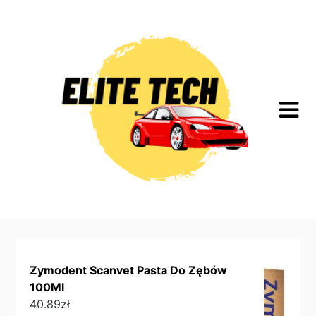
Skip
to
content
Zymodent Scanvet Pasta Do Zębów
100Ml
40.89
zł