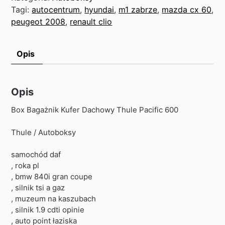
Tagi:
autocentrum
,
hyundai
,
m1 zabrze
,
mazda cx 60
,
peugeot 2008
,
renault clio
Opis
Opis
Box Bagażnik Kufer Dachowy Thule Pacific 600
Thule / Autoboksy
samochód daf
, roka pl
, bmw 840i gran coupe
, silnik tsi a gaz
, muzeum na kaszubach
, silnik 1.9 cdti opinie
, auto point łaziska