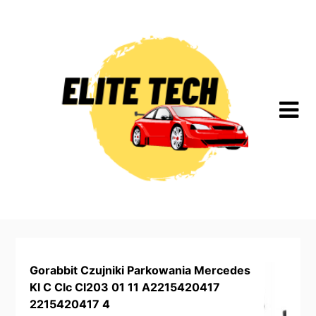
Skip
to
content
Gorabbit Czujniki Parkowania Mercedes
Kl C Clc Cl203 01 11 A2215420417
2215420417 4