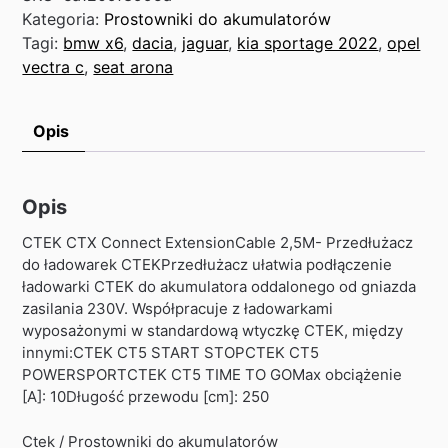
Kategoria:
Prostowniki do akumulatorów
Tagi:
bmw x6
,
dacia
,
jaguar
,
kia sportage 2022
,
opel
vectra c
,
seat arona
Opis
Opis
CTEK CTX Connect ExtensionCable 2,5M- Przedłużacz
do ładowarek CTEKPrzedłużacz ułatwia podłączenie
ładowarki CTEK do akumulatora oddalonego od gniazda
zasilania 230V. Współpracuje z ładowarkami
wyposażonymi w standardową wtyczkę CTEK, między
innymi:CTEK CT5 START STOPCTEK CT5
POWERSPORTCTEK CT5 TIME TO GOMax obciążenie
[A]: 10Długość przewodu [cm]: 250
Ctek / Prostowniki do akumulatorów