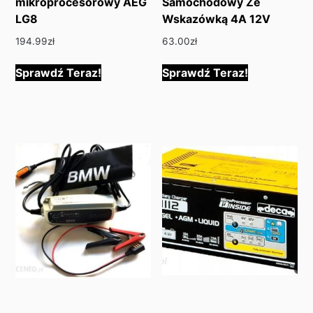
mikroprocesorowy AEG
Samochodowy Ze
LG8
Wskazówką 4A 12V
194.99
zł
63.00
zł
Sprawdź Teraz!
Sprawdź Teraz!