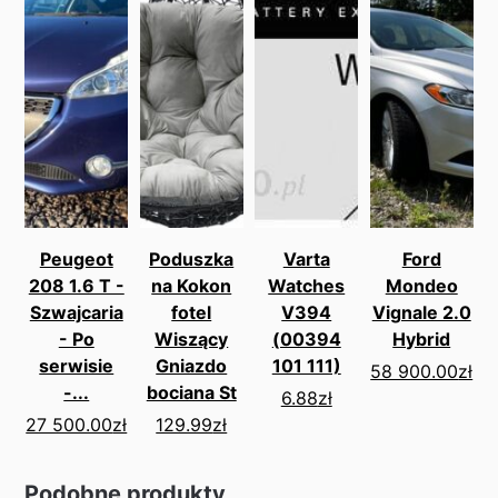
Peugeot
Poduszka
Varta
Ford
208 1.6 T -
na Kokon
Watches
Mondeo
Szwajcaria
fotel
V394
Vignale 2.0
- Po
Wiszący
(00394
Hybrid
serwisie
Gniazdo
101 111)
58 900.00
zł
-...
bociana St
6.88
zł
27 500.00
zł
129.99
zł
Podobne produkty