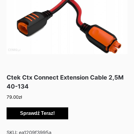
Ctek Ctx Connect Extension Cable 2,5M
40-134
79.00
zł
Sprawdź Teraz!
SKU:
ea1209f3995a