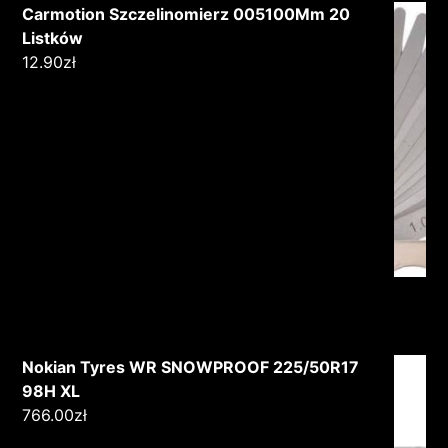
Carmotion Szczelinomierz 005100Mm 20
Listków
12.90
zł
Nokian Tyres WR SNOWPROOF 225/50R17
98H XL
766.00
zł