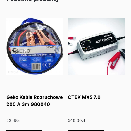
Geko Kable Rozruchowe
CTEK MXS 7.0
200 A 3m G80040
23.48
zł
546.00
zł