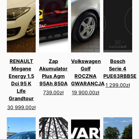
RENAULT
Zap
Volkswagen
Bosch
Megane
Akumulator
Golf
Serie 4
Energy 1.5
Plus Agm
ROCZNA
PUE63RBB5E
Dci 95 K
95Ah 850A
GWARANCJA
1 299.00
zł
Life
739.00
zł
19 900.00
zł
Grandtour
30 999.00
zł