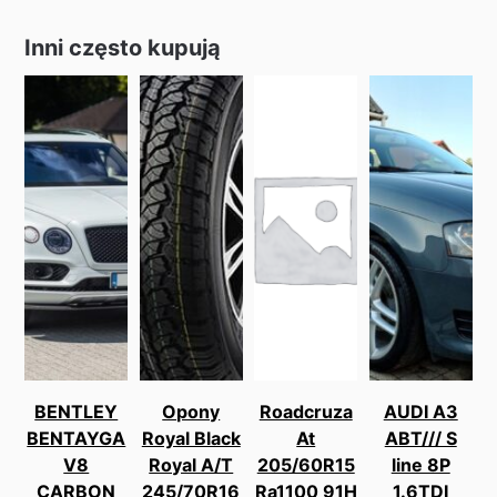
Inni często kupują
BENTLEY
Opony
Roadcruza
AUDI A3
BENTAYGA
Royal Black
At
ABT/// S
V8
Royal A/T
205/60R15
line 8P
CARBON
245/70R16
Ra1100 91H
1.6TDI