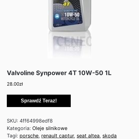
Valvoline Synpower 4T 10W-50 1L
28.00
zł
Sprawdź Teraz!
SKU:
4ff64998edf8
Kategoria:
Oleje silnikowe
Tagi:
porsche
,
renault captur
,
seat altea
,
skoda