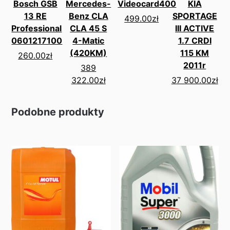
Bosch GSB
Mercedes-
Videocard400
KIA
13 RE
Benz CLA
SPORTAGE
499.00
zł
Professional
CLA 45 S
III ACTIVE
0601217100
4-Matic
1.7 CRDI
(420KM)
115 KM
260.00
zł
2011r
389
322.00
zł
37 900.00
zł
Podobne produkty