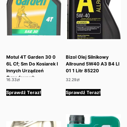
Motul 4T Garden 30 0
Bizol Olej Silnikowy
6L Cf; Sm Do Kosiarek I
Allround 5W40 A3 B4 Ll
Innych Urządzeń
01 1 Litr 85220
Ogrodowych
16.33
zł
32.29
zł
Motulgarden4Tsae306
Sprawdź Teraz!
Sprawdź Teraz!