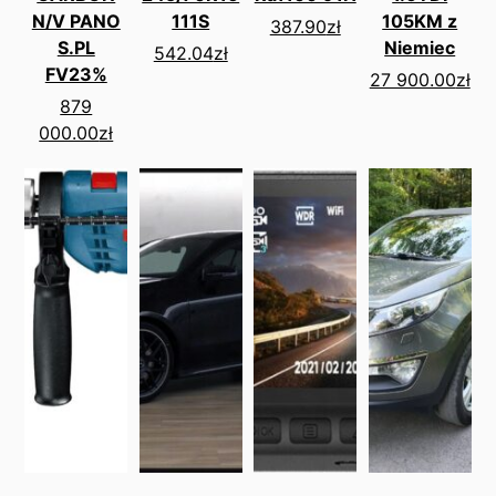
N/V PANO
111S
105KM z
387.90
zł
S.PL
Niemiec
542.04
zł
FV23%
27 900.00
zł
879
000.00
zł