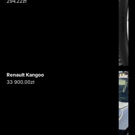
294.22
zł
Renault Kangoo
33 900.00
zł