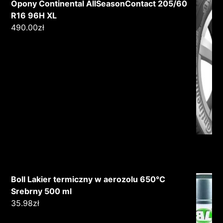
Opony Continental AllSeasonContact 205/60
R16 96H XL
490.00
zł
Boll Lakier termiczny w aerozolu 650°C
Srebrny 500 ml
35.98
zł