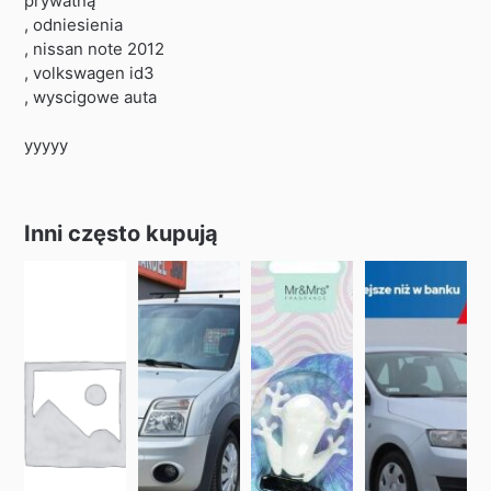
prywatną
, odniesienia
, nissan note 2012
, volkswagen id3
, wyscigowe auta
yyyyy
Inni często kupują