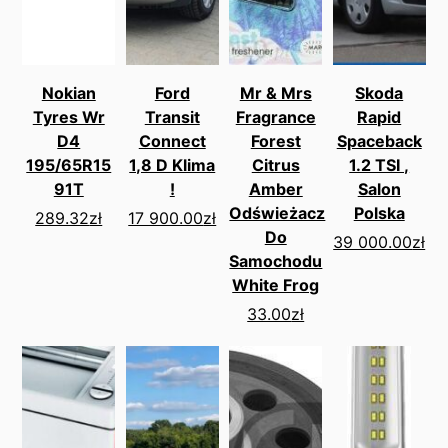
Nokian
Ford
Mr & Mrs
Skoda
Tyres Wr
Transit
Fragrance
Rapid
D4
Connect
Forest
Spaceback
195/65R15
1,8 D Klima
Citrus
1.2 TSI ,
91T
!
Amber
Salon
Odświeżacz
Polska
289.32
zł
17 900.00
zł
Do
39 000.00
zł
Samochodu
White Frog
33.00
zł