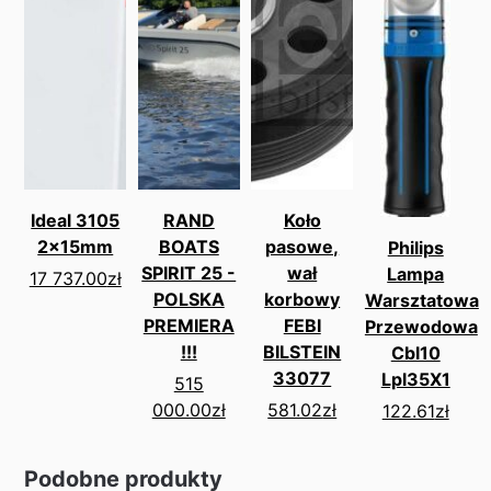
Ideal 3105
RAND
Koło
2x15mm
BOATS
pasowe,
Philips
SPIRIT 25 -
wał
Lampa
17 737.00
zł
POLSKA
korbowy
Warsztatowa
PREMIERA
FEBI
Przewodowa
!!!
BILSTEIN
Cbl10
33077
Lpl35X1
515
000.00
zł
581.02
zł
122.61
zł
Podobne produkty