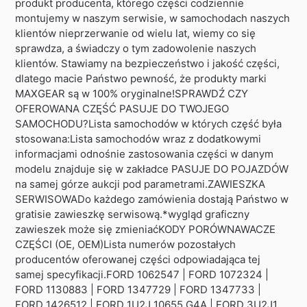
produkt producenta, którego części codziennie
montujemy w naszym serwisie, w samochodach naszych
klientów nieprzerwanie od wielu lat, wiemy co się
sprawdza, a świadczy o tym zadowolenie naszych
klientów. Stawiamy na bezpieczeństwo i jakość części,
dlatego macie Państwo pewność, że produkty marki
MAXGEAR są w 100% oryginalne!SPRAWDŹ CZY
OFEROWANA CZĘŚĆ PASUJE DO TWOJEGO
SAMOCHODU?Lista samochodów w których część była
stosowana:Lista samochodów wraz z dodatkowymi
informacjami odnośnie zastosowania części w danym
modelu znajduje się w zakładce PASUJE DO POJAZDÓW
na samej górze aukcji pod parametrami.ZAWIESZKA
SERWISOWADo każdego zamówienia dostają Państwo w
gratisie zawieszkę serwisową.*wygląd graficzny
zawieszek może się zmieniaćKODY PORÓWNAWACZE
CZĘŚCI (OE, OEM)Lista numerów pozostałych
producentów oferowanej części odpowiadająca tej
samej specyfikacji.FORD 1062547 | FORD 1072324 |
FORD 1130883 | FORD 1347729 | FORD 1347733 |
FORD 1426512 | FORD 1U2J 10655 G4A | FORD 3U2J1