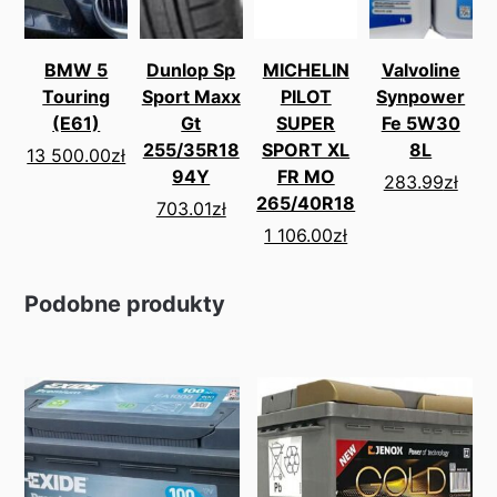
BMW 5
Dunlop Sp
MICHELIN
Valvoline
Touring
Sport Maxx
PILOT
Synpower
(E61)
Gt
SUPER
Fe 5W30
255/35R18
SPORT XL
8L
13 500.00
zł
94Y
FR MO
283.99
zł
265/40R18
703.01
zł
1 106.00
zł
Podobne produkty