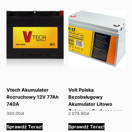
Vtech Akumulator
Volt Polska
Rozruchowy 12V 77Ah
Bezobsługowy
740A
Akumulator Litowo
Żelazowo Fosforanowy
300.00
zł
2 079.90
zł
Lifepo4 12,8V 100Ah
100A + Bms 6Akli10012
Sprawdź Teraz!
Sprawdź Teraz!