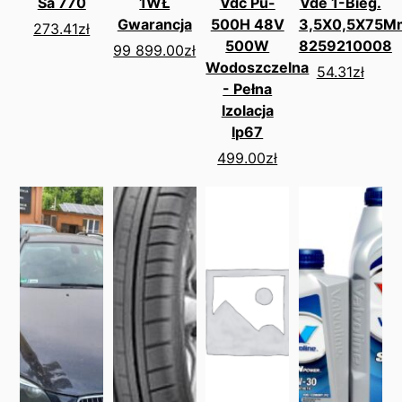
Sa 770
1WŁ
Vdc Pu-
Vde 1-Bieg.
Gwarancja
500H 48V
3,5X0,5X75M
273.41
zł
500W
8259210008
99 899.00
zł
Wodoszczelna
54.31
zł
- Pełna
Izolacja
Ip67
499.00
zł