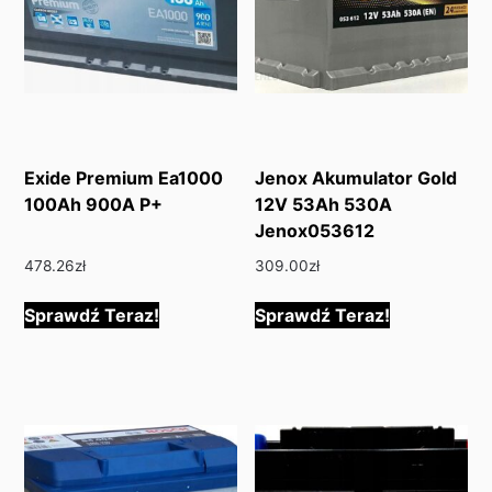
Exide Premium Ea1000
Jenox Akumulator Gold
100Ah 900A P+
12V 53Ah 530A
Jenox053612
478.26
zł
309.00
zł
Sprawdź Teraz!
Sprawdź Teraz!