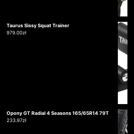
Taurus Sissy Squat Trainer
979.00
zł
Opony GT Radial 4 Seasons 165/65R14 79T
233.97
zł