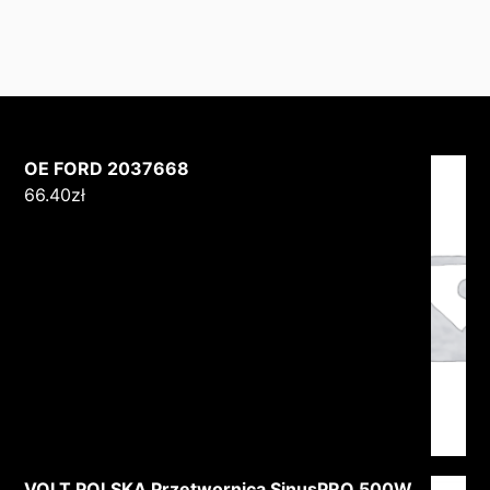
OE FORD 2037668
66.40
zł
VOLT POLSKA Przetwornica SinusPRO 500W