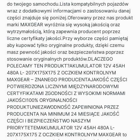
do twojego samochodu.Lista kompatybilnych pojazdów
wraz z dodatkowymi informacjami o zastosowaniu danej
części znajduje się poniżej.Oferowany przez nas produkt
marki MAXGEAR wyróżnia się wysoką jakością oraz
wytrzymałością, którą zapewnia producent poprzez
liczne certyfikaty jakości.Przy wyborze części pamiętaj
aby kupować tylko oryginalne produkty, dzięki czemu
masz pewność jakości oraz bezpieczeństwa poprzez
stosowanie oryginalnych produktów.DLACZEGO
POLECAMY TEN PRODUKT?AKUMULATOR 12V 45AH
480A L- 207X175X175 Z OCZKIEM KONTROLNYM
MAXGEAR – ZNANEGO PRODUCENTAJAKOŚĆ CZĘŚCI
POTWIERDZONA LICZNYMI MIĘDZYNARODOWYMI
CERTYFIKATAMI ZGODNOŚCI Z WYSOKIMI NORMAMI
JAKOŚCI100% ORYGINALNOŚCI
PRODUKTUNIEZAWODNOŚĆ ZAPEWNIONA PRZEZ
PRODUCENTA NA MINIMUM 24 MIESIĄCE JAKOŚĆ
CZĘŚCI I BEZPIECZEŃSTWO NASZYM
PRIORYTETEMAKUMULATOR 12V 45AH 480A L-
207X175X175 Z OCZKIEM KONTROLNYM MAXGEAR to