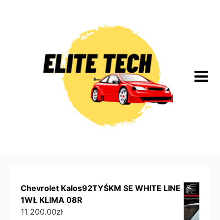
Skip
to
content
Chevrolet Kalos92TYŚKM SE WHITE LINE
1WŁ KLIMA 08R
11 200.00
zł