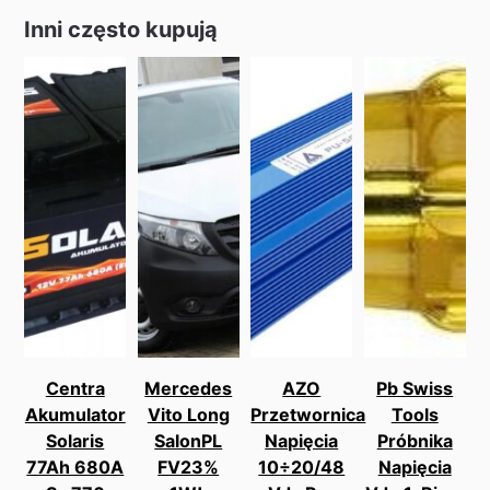
Inni często kupują
Centra
Mercedes
AZO
Pb Swiss
Akumulator
Vito Long
Przetwornica
Tools
Solaris
SalonPL
Napięcia
Próbnika
77Ah 680A
FV23%
10÷20/48
Napięcia