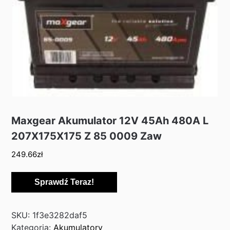
Maxgear Akumulator 12V 45Ah 480A L
207X175X175 Z 85 0009 Zaw
249.66
zł
Sprawdź Teraz!
SKU:
1f3e3282daf5
Kategoria:
Akumulatory