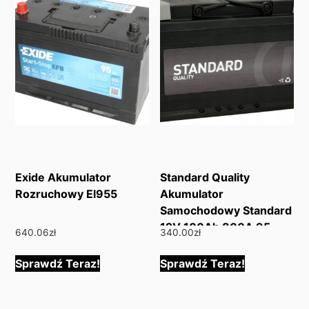
Exide Akumulator
Standard Quality
Rozruchowy El955
Akumulator
Samochodowy Standard
12V 100Ah 800A 95
640.06
zł
340.00
zł
Sprawdź Teraz!
Sprawdź Teraz!