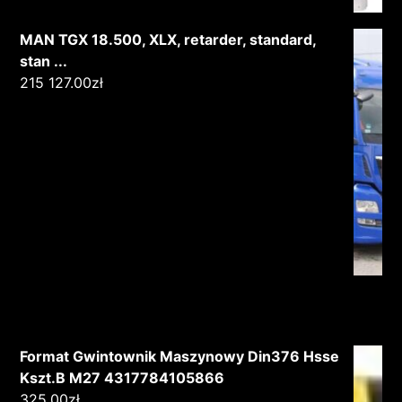
MAN TGX 18.500, XLX, retarder, standard,
stan ...
215 127.00
zł
Format Gwintownik Maszynowy Din376 Hsse
Kszt.B M27 4317784105866
325.00
zł