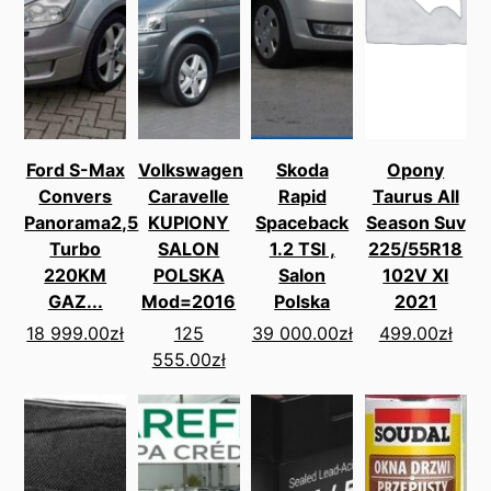
Ford S-Max
Volkswagen
Skoda
Opony
Convers
Caravelle
Rapid
Taurus All
Panorama2,5
KUPIONY
Spaceback
Season Suv
Turbo
SALON
1.2 TSI ,
225/55R18
220KM
POLSKA
Salon
102V Xl
GAZ...
Mod=2016
Polska
2021
18 999.00
zł
125
39 000.00
zł
499.00
zł
555.00
zł