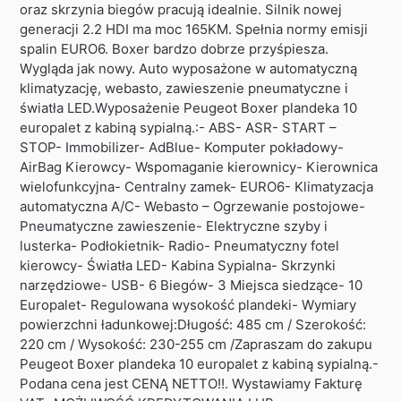
oraz skrzynia biegów pracują idealnie. Silnik nowej
generacji 2.2 HDI ma moc 165KM. Spełnia normy emisji
spalin EURO6. Boxer bardzo dobrze przyśpiesza.
Wygląda jak nowy. Auto wyposażone w automatyczną
klimatyzację, webasto, zawieszenie pneumatyczne i
światła LED.Wyposażenie Peugeot Boxer plandeka 10
europalet z kabiną sypialną.:- ABS- ASR- START –
STOP- Immobilizer- AdBlue- Komputer pokładowy-
AirBag Kierowcy- Wspomaganie kierownicy- Kierownica
wielofunkcyjna- Centralny zamek- EURO6- Klimatyzacja
automatyczna A/C- Webasto – Ogrzewanie postojowe-
Pneumatyczne zawieszenie- Elektryczne szyby i
lusterka- Podłokietnik- Radio- Pneumatyczny fotel
kierowcy- Światła LED- Kabina Sypialna- Skrzynki
narzędziowe- USB- 6 Biegów- 3 Miejsca siedzące- 10
Europalet- Regulowana wysokość plandeki- Wymiary
powierzchni ładunkowej:Długość: 485 cm / Szerokość:
220 cm / Wysokość: 230-255 cm /Zapraszam do zakupu
Peugeot Boxer plandeka 10 europalet z kabiną sypialną.-
Podana cena jest CENĄ NETTO!!. Wystawiamy Fakturę