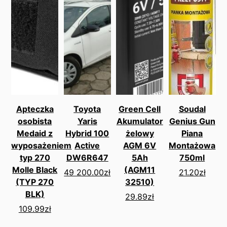
Apteczka
Toyota
Green Cell
Soudal
osobista
Yaris
Akumulator
Genius Gun
Medaid z
Hybrid 100
żelowy
Piana
wyposażeniem
Active
AGM 6V
Montażowa
typ 270
DW6R647
5Ah
750ml
Molle Black
(AGM11
49 200.00
zł
21.20
zł
(TYP 270
32510)
BLK)
29.89
zł
109.99
zł