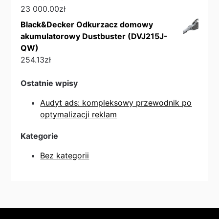
23 000.00
zł
Black&Decker Odkurzacz domowy
akumulatorowy Dustbuster (DVJ215J-
QW)
254.13
zł
Ostatnie wpisy
Audyt ads: kompleksowy przewodnik po
optymalizacji reklam
Kategorie
Bez kategorii