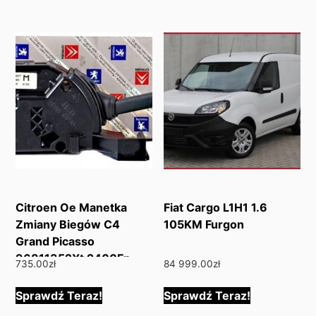
Citroen Oe Manetka
Fiat Cargo L1H1 1.6
Zmiany Biegów C4
105KM Furgon
Grand Picasso
96811352Xt 2400Fp
735.00
zł
84 999.00
zł
98002210Vv
Sprawdź Teraz!
Sprawdź Teraz!