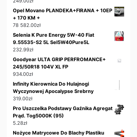
249.00
zł
Opel Movano PLANDEKA+FIRANA + 10EP
+ 170 KM +
78 582.00
zł
Selenia K Pure Energy 5W-40 Fiat
9.55535-S2 5L Sel5W40Pure5L
232.99
zł
Goodyear ULTA GRIP PERFROMANCE+
245/50R18 104V XL FP
934.00
zł
Infinity Kierownica Do Hulajnogi
Wyczynowej Apocalypse Srebrny
319.00
zł
Pro Uszczelka Podstawy Gaźnika Agregat
Prąd. Tog5000K (95)
5.28
zł
Nożyce Matrycowe Do Blachy Plastiku