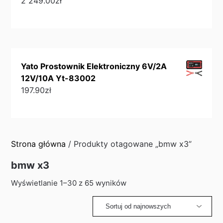
2 249.00
zł
Yato Prostownik Elektroniczny 6V/2A
12V/10A Yt-83002
197.90
zł
Strona główna
/ Produkty otagowane „bmw x3”
bmw x3
Sorted
Wyświetlanie 1–30 z 65 wyników
by
latest