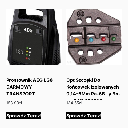
Prostownik AEG LG8
Opt Szczęki Do
DARMOWY
Końcówek Izolowanych
TRANSPORT
0,14-6Mm Pa-6B Ly Bn-
Ly-04C 307059
153.99
zł
134.55
zł
Sprawdź Teraz!
Sprawdź Teraz!