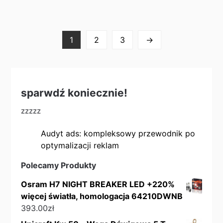
1
2
3
→
sparwdź koniecznie!
zzzzz
Audyt ads: kompleksowy przewodnik po
optymalizacji reklam
Polecamy Produkty
Osram H7 NIGHT BREAKER LED +220%
więcej światła, homologacja 64210DWNB
393.00
zł