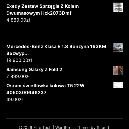
Exedy Zestaw Sprzęgła Z Kołem
Dwumasowym Hck2073Dmf
4 889.00
zł
Mercedes-Benz Klasa E 1.8 Benzyna 163KM
Bezwyp...
19 900.00
zł
Samsung Galaxy Z Fold 2
7 899.00
zł
Osram świetlówka kołowa T5 22W
4050300646237
49.00
zł
©2026 Elite Tech
| WordPress Theme by
Superb