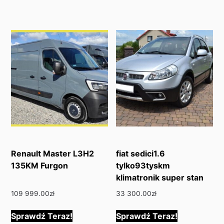
Renault Master L3H2
fiat sedici1.6
135KM Furgon
tylko93tyskm
klimatronik super stan
109 999.00
zł
33 300.00
zł
Sprawdź Teraz!
Sprawdź Teraz!