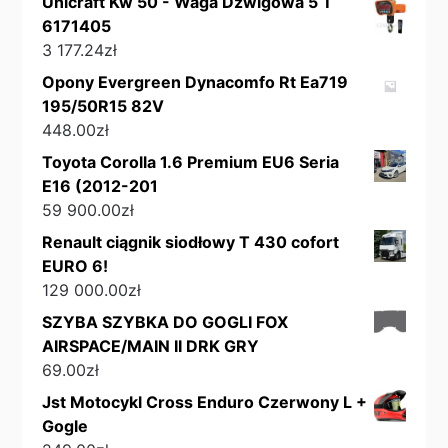
Unicraft Kw 50 - Waga Dźwigowa 5 T
6171405
3 177.24
zł
Opony Evergreen Dynacomfo Rt Ea719
195/50R15 82V
448.00
zł
Toyota Corolla 1.6 Premium EU6 Seria
E16 (2012-201
59 900.00
zł
Renault ciągnik siodłowy T 430 cofort
EURO 6!
129 000.00
zł
SZYBA SZYBKA DO GOGLI FOX
AIRSPACE/MAIN II DRK GRY
69.00
zł
Jst Motocykl Cross Enduro Czerwony L +
Gogle