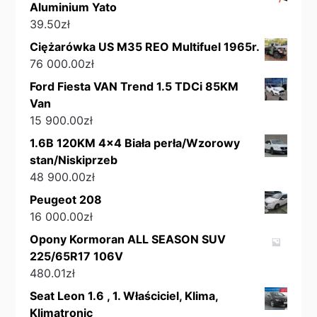
Aluminium Yato
39.50
zł
Ciężarówka US M35 REO Multifuel 1965r.
76 000.00
zł
Ford Fiesta VAN Trend 1.5 TDCi 85KM
Van
15 900.00
zł
1.6B 120KM 4x4 Biała perła/Wzorowy
stan/Niskiprzeb
48 900.00
zł
Peugeot 208
16 000.00
zł
Opony Kormoran ALL SEASON SUV
225/65R17 106V
480.01
zł
Seat Leon 1.6 , 1. Właściciel, Klima,
Klimatronic