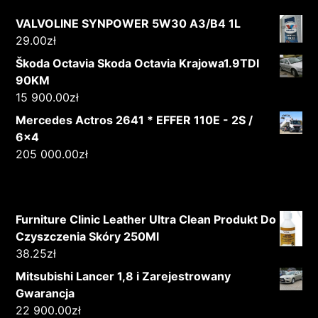
VALVOLINE SYNPOWER 5W30 A3/B4 1L
29.00
zł
Škoda Octavia Skoda Octavia Krajowa1.9TDI
90KM
15 900.00
zł
Mercedes Actros 2641 * EFFER 110E - 2S /
6x4
205 000.00
zł
Furniture Clinic Leather Ultra Clean Produkt Do
Czyszczenia Skóry 250Ml
38.25
zł
Mitsubishi Lancer 1,8 i Zarejestrowany
Gwarancja
22 900.00
zł