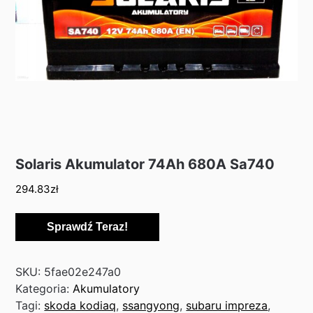
Solaris Akumulator 74Ah 680A Sa740
294.83
zł
Sprawdź Teraz!
SKU:
5fae02e247a0
Kategoria:
Akumulatory
Tagi:
skoda kodiaq
,
ssangyong
,
subaru impreza
,