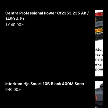
Centra Professional Power Cf2353 235 Ah /
1450 A P+
1 049.00
zł
Interkom Hjc Smart 10B Black 400M Sena
640.00
zł