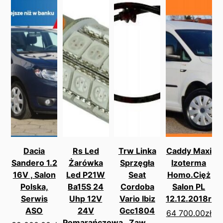
Dacia
Rs Led
Trw Linka
Caddy Maxi
Sandero 1.2
Żarówka
Sprzęgła
Izoterma
16V , Salon
Led P21W
Seat
Homo.Cięż
Polska,
Ba15S 24
Cordoba
Salon PL
Serwis
Uhp 12V
Vario Ibiz
12.12.2018r
ASO
24V
Gcc1804
64 700.00
zł
Pomarańczowa
Zaw