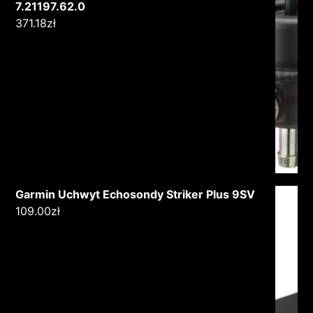
7.21197.62.0
371.18
zł
Garmin Uchwyt Echosondy Striker Plus 9SV
109.00
zł