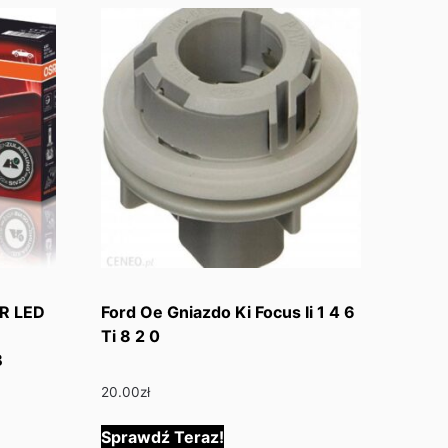
R LED
Ford Oe Gniazdo Ki Focus Ii 1 4 6
Ti 8 2 0
B
20.00
zł
Sprawdź Teraz!