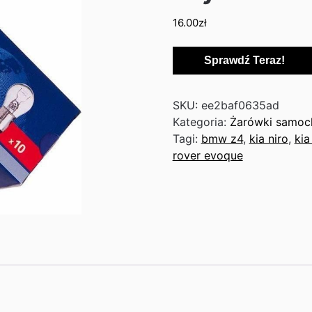
16.00
zł
Sprawdź Teraz!
SKU:
ee2baf0635ad
Kategoria:
Żarówki samo
Tagi:
bmw z4
,
kia niro
,
kia
rover evoque