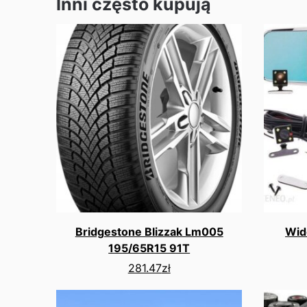
Inni często kupują
Bridgestone Blizzak Lm005
Wid
195/65R15 91T
281.47
zł