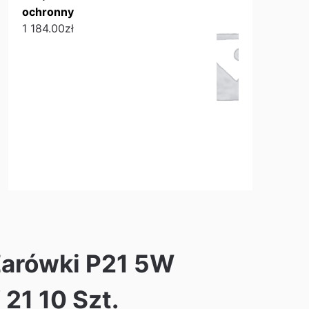
ochronny
1 184.00
zł
arówki P21 5W
21 10 Szt.