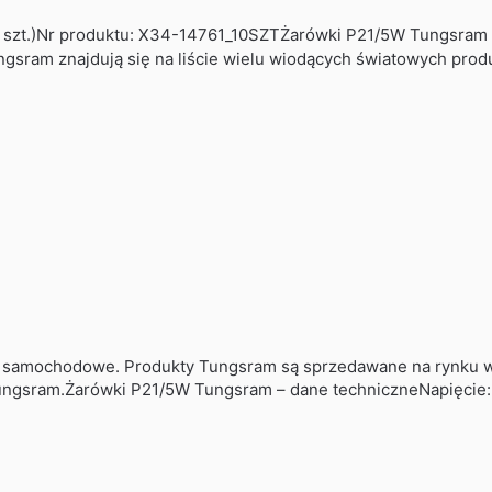
zt.)Nr produktu: X34-14761_10SZTŻarówki P21/5W Tungsram –
gsram znajdują się na liście wielu wiodących światowych pro
nie samochodowe. Produkty Tungsram są sprzedawane na rynku 
Tungsram.Żarówki P21/5W Tungsram – dane techniczneNapięcie