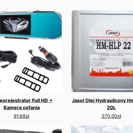
eorejestrator Full HD +
Jasol Olej Hydrauliczny H
Kamera cofania
20L
91.69
zł
370.00
zł