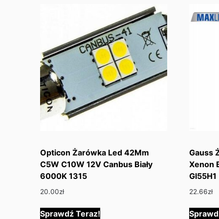
Opticon Żarówka Led 42Mm
Gauss Ż
C5W C10W 12V Canbus Biały
Xenon 
6000K 1315
Gl55H1
20.00
zł
22.66
zł
Sprawdź Teraz!
Sprawd