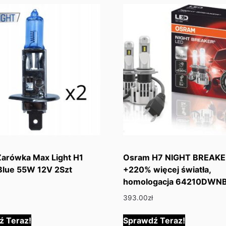
arówka Max Light H1
Osram H7 NIGHT BREAKE
Blue 55W 12V 2Szt
+220% więcej światła,
homologacja 64210DWN
393.00
zł
ź Teraz!
Sprawdź Teraz!