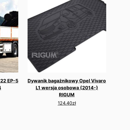
22 EP-5
Dywanik bagażnikowy Opel Vivaro
4
L1 wersja osobowa (2014-)
RIGUM
124.40
zł