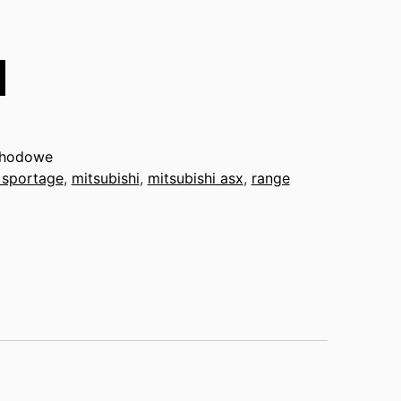
chodowe
 sportage
,
mitsubishi
,
mitsubishi asx
,
range