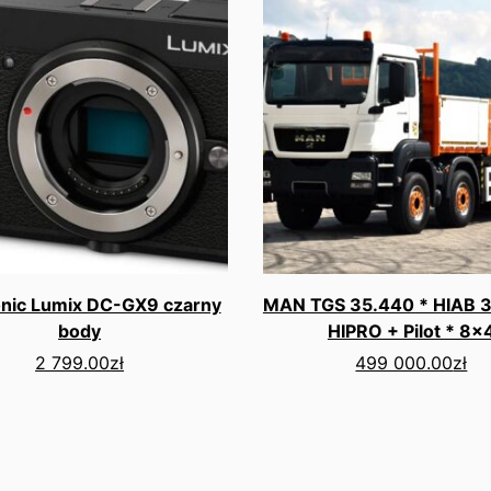
nic Lumix DC-GX9 czarny
MAN TGS 35.440 * HIAB 3
body
HIPRO + Pilot * 8x
2 799.00
zł
499 000.00
zł