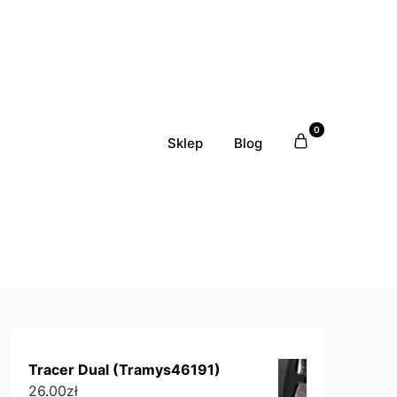
0
Sklep
Blog
Tracer Dual (Tramys46191)
26.00
zł