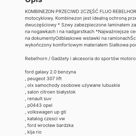
KOMBINEZON PRZECIWD 2CZĘŚĆ FLUO REBELHORN R
motocyklowy. Kombinezon jest idealną ochroną pr
dwuczęściowy * Szwy zabezpieczone laminatem zap
na nogawkach i na nadgarstkach *Najważniejsze c
na dokumentyOdblaskowe wstawki na ramionachŚci
wykończony komfortowym materiałem Siatkowa pod
Rebelhorn / Gadżety i akcesoria do sportów motor
ford galaxy 2.0 benzyna
, peugeot 307 lift
, olx samochody osobowe używane lubuskie
, salon citroen białystok
, renault suv
, p0443 opel
, volkswagen up gti
, katalog czesci vw
, ford wrocław bardzka
, kija rio