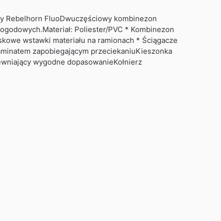
 Rebelhorn FluoDwuczęściowy kombinezon
pogodowych.Materiał: Poliester/PVC * Kombinezon
kowe wstawki materiału na ramionach * Ściągacze
laminatem zapobiegającym przeciekaniuKieszonka
ewniający wygodne dopasowanieKołnierz