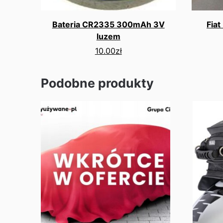
Bateria CR2335 300mAh 3V
Fia
luzem
10.00
zł
Podobne produkty