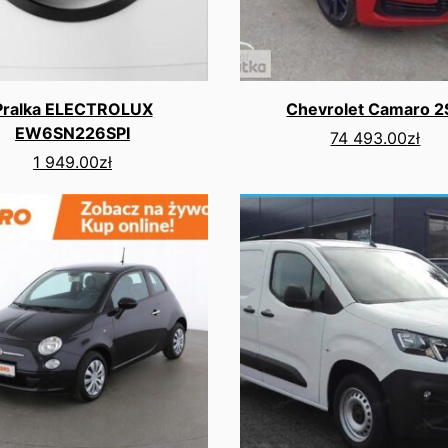
Pralka ELECTROLUX
Chevrolet Camaro 2
EW6SN226SPI
74 493.00
zł
1 949.00
zł