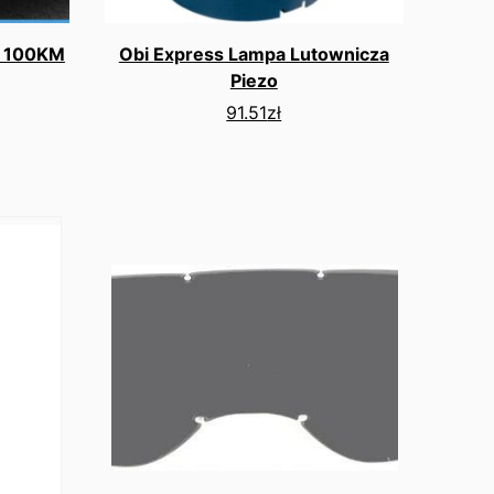
1 100KM
Obi Express Lampa Lutownicza
Piezo
91.51
zł