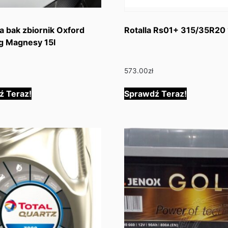
a bak zbiornik Oxford
Rotalla Rs01+ 315/35R20 
g Magnesy 15l
573.00
zł
ź Teraz!
Sprawdź Teraz!