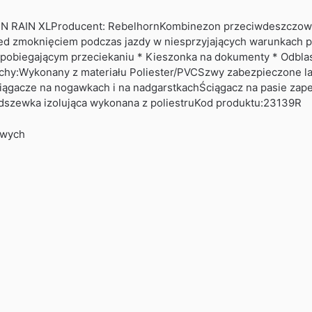
AIN XLProducent: RebelhornKombinezon przeciwdeszczowy
zed zmoknięciem podczas jazdy w niesprzyjających warunkach 
obiegającym przeciekaniu * Kieszonka na dokumenty * Odblas
echy:Wykonany z materiału Poliester/PVCSzwy zabezpieczone 
ągacze na nogawkach i na nadgarstkachŚciągacz na pasie zap
szewka izolująca wykonana z poliestruKod produktu:23139R
owych