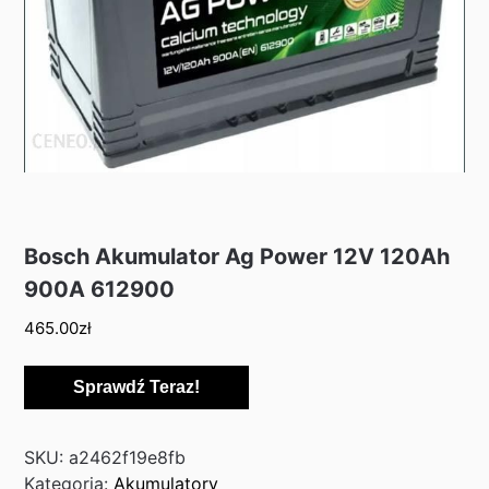
Bosch Akumulator Ag Power 12V 120Ah
900A 612900
465.00
zł
Sprawdź Teraz!
SKU:
a2462f19e8fb
Kategoria:
Akumulatory