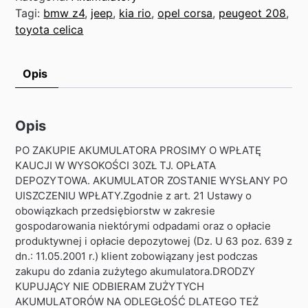
Tagi:
bmw z4
,
jeep
,
kia rio
,
opel corsa
,
peugeot 208
,
toyota celica
Opis
Opis
PO ZAKUPIE AKUMULATORA PROSIMY O WPŁATĘ
KAUCJI W WYSOKOŚCI 30ZŁ TJ. OPŁATA
DEPOZYTOWA. AKUMULATOR ZOSTANIE WYSŁANY PO
UISZCZENIU WPŁATY.Zgodnie z art. 21 Ustawy o
obowiązkach przedsiębiorstw w zakresie
gospodarowania niektórymi odpadami oraz o opłacie
produktywnej i opłacie depozytowej (Dz. U 63 poz. 639 z
dn.: 11.05.2001 r.) klient zobowiązany jest podczas
zakupu do zdania zużytego akumulatora.DRODZY
KUPUJĄCY NIE ODBIERAM ZUŻYTYCH
AKUMULATORÓW NA ODLEGŁOŚĆ DLATEGO TEŻ