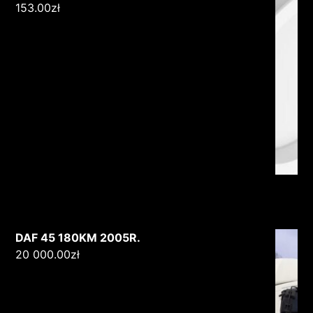
153.00
zł
DAF 45 180KM 2005R.
20 000.00
zł