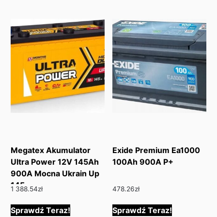
Megatex Akumulator
Exide Premium Ea1000
Ultra Power 12V 145Ah
100Ah 900A P+
900A Mocna Ukrain Up
145
1 388.54
zł
478.26
zł
Sprawdź Teraz!
Sprawdź Teraz!