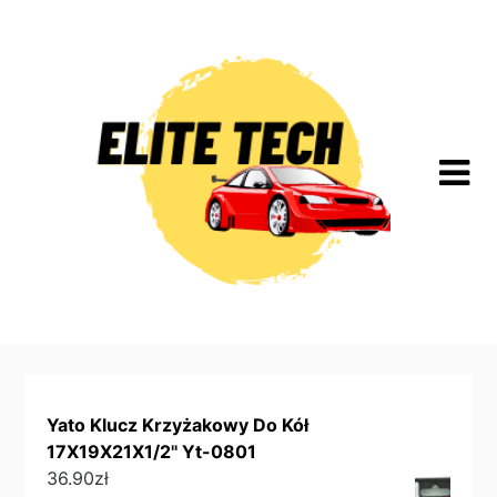
Skip
to
content
Yato Klucz Krzyżakowy Do Kół
17X19X21X1/2'' Yt-0801
36.90
zł