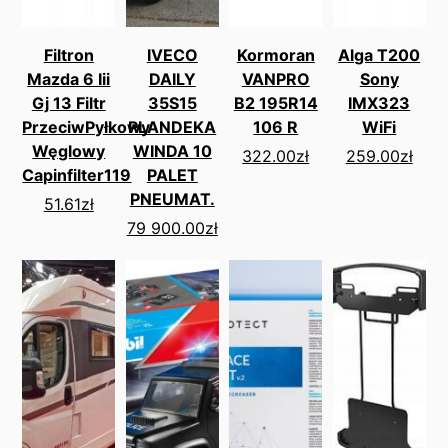
Filtron
IVECO
Kormoran
Alga T200
Mazda 6 Iii
DAILY
VANPRO
Sony
Gj 13 Filtr
35S15
B2 195R14
IMX323
PrzeciwPyłkowy
PLANDEKA
106 R
WiFi
Węglowy
WINDA 10
322.00
zł
259.00
zł
Capinfilter119
PALET
PNEUMAT.
51.61
zł
79 900.00
zł