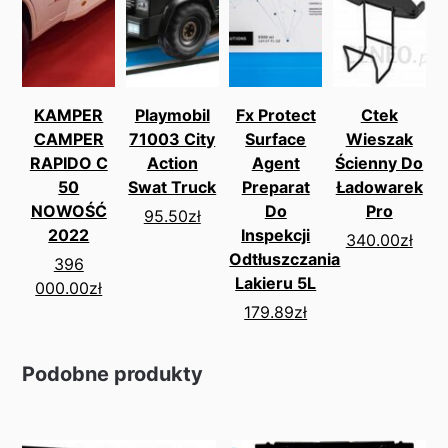
KAMPER
Playmobil
Fx Protect
Ctek
CAMPER
71003 City
Surface
Wieszak
RAPIDO C
Action
Agent
Ścienny Do
50
Swat Truck
Preparat
Ładowarek
NOWOŚĆ
Do
Pro
95.50
zł
2022
Inspekcji
340.00
zł
Odtłuszczania
396
Lakieru 5L
000.00
zł
179.89
zł
Podobne produkty