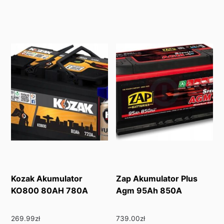
Kozak Akumulator
Zap Akumulator Plus
KO800 80AH 780A
Agm 95Ah 850A
269.99
zł
739.00
zł