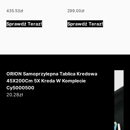
435.53
zł
299.00
zł
Sprawdź Teraz!
Sprawdź Teraz!
ORION Samoprzylepna Tablica Kredowa
45X200Cm 5X Kreda W Komplecie
Cy5000500
20.28
zł