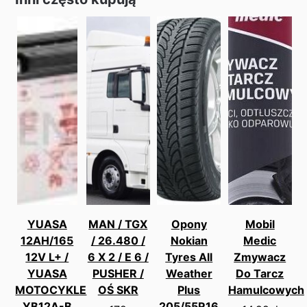
YUASA
MAN / TGX
Opony
Mobil
12AH/165
/ 26.480 /
Nokian
Medic
12V L+ /
6 X 2 / E 6 /
Tyres All
Zmywacz
YUASA
PUSHER /
Weather
Do Tarcz
MOTOCYKLE
OŚ SKR
Plus
Hamulcowych
YB12A-B
205/55R16