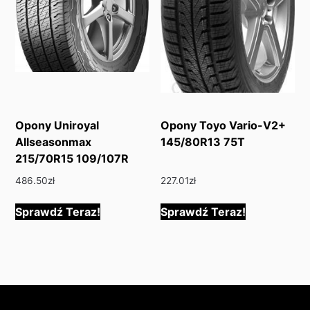
Opony Uniroyal
Opony Toyo Vario-V2+
Allseasonmax
145/80R13 75T
215/70R15 109/107R
486.50
zł
227.01
zł
Sprawdź Teraz!
Sprawdź Teraz!