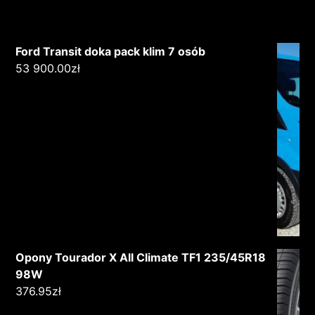
Ford Transit doka pack klim 7 osób
53 900.00
zł
Opony Tourador X All Climate TF1 235/45R18
98W
376.95
zł