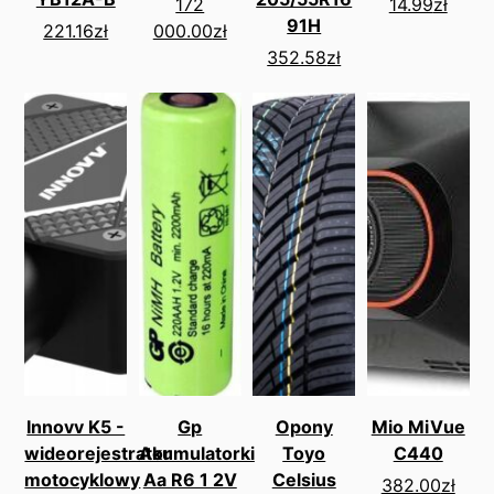
172
14.99
zł
91H
221.16
zł
000.00
zł
352.58
zł
Innovv K5 -
Gp
Opony
Mio MiVue
wideorejestrator
Akumulatorki
Toyo
C440
motocyklowy
Aa R6 1 2V
Celsius
382.00
zł