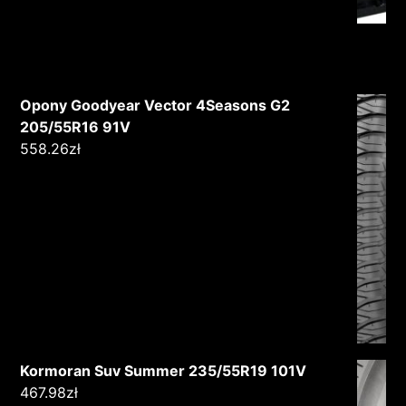
Opony Goodyear Vector 4Seasons G2
205/55R16 91V
558.26
zł
Kormoran Suv Summer 235/55R19 101V
467.98
zł