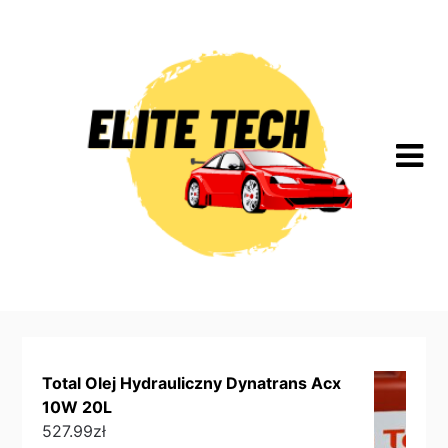
Skip
to
content
Total Olej Hydrauliczny Dynatrans Acx
10W 20L
527.99
zł