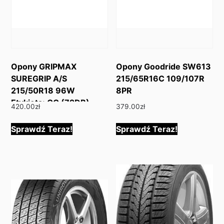
Opony GRIPMAX
Opony Goodride SW613
SUREGRIP A/S
215/65R16C 109/107R
215/50R18 96W
8PR
Etykieta: CC (72DB)
420.00
zł
379.00
zł
Sprawdź Teraz!
Sprawdź Teraz!