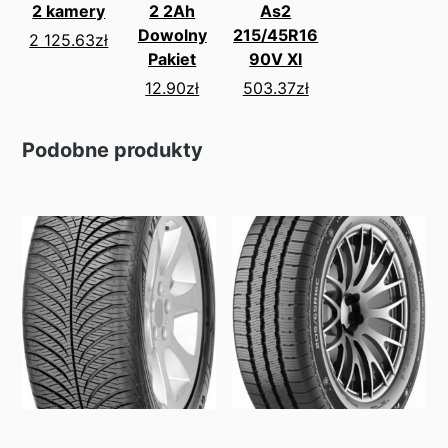
2 kamery
2 2Ah
As2
Dowolny
215/45R16
2 125.63
zł
Pakiet
90V Xl
12.90
zł
503.37
zł
Podobne produkty