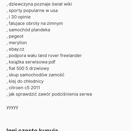
, dziewczyna poznaje świat wiki
, sporty popularne w usa
, i 30 opinie
, falujace obroty na zimnym
, samochód plandeka
, pegeot
, merylion
, ebay.cz
, podpora wału land rover freelander
, książka serwisowa pdf
, fiat 500 5 drzwiowy
, skup samochodów zamość
, klej do chłodnicy
, citroen c5 2011
, jak sprawdzić zawór podciśnienia serwa
yyyyy
Inni często kupują