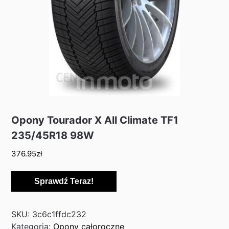
Opony Tourador X All Climate TF1
235/45R18 98W
376.95
zł
Sprawdź Teraz!
SKU:
3c6c1ffdc232
Kategoria:
Opony całoroczne