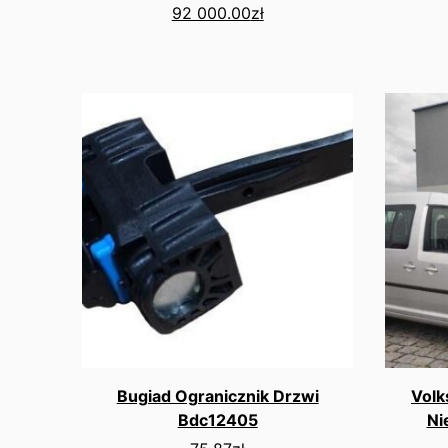
92 000.00
zł
Bugiad Ogranicznik Drzwi
Volk
Bdc12405
Ni