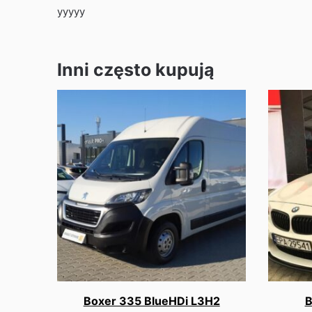
yyyyy
Inni często kupują
Boxer 335 BlueHDi L3H2
B