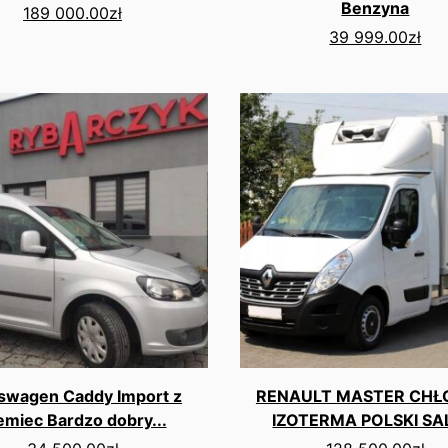
Benzyna
189 000.00
zł
39 999.00
zł
swagen Caddy Import z
RENAULT MASTER CHŁ
emiec Bardzo dobry...
IZOTERMA POLSKI S