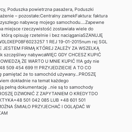
owcy, Poduszka powietrzna pasażera, Poduszki
enie – pozostałe:Centralny zamekFaktura: faktura
przyszłego nabywcę mojego samochodu….Zapewne
na miejsce rzeczywistość zostawiała wiele do
ę którą opisuję rzetelnie i bez naciąganiaSZANUJĘ
 W0L0XEP08F6023257 1 REJ 19-01-2015num rej SGL
699NIE JESTEM FIRMĄ KTÓREJ ZALEŻY ZA WSZELKĄ
ak szczęśliwy nabywcaWIĘC GDY CHCESZ KUPIĆ
IEDZĄ ŻE WARTO U MNIE KUPIĆ !!!A gdy nie
8 509 454 699 !!! PRZYJEDZIECIE A TO CO
 pamiętać że to samochód używany…PROSZĘ
iem dokładnie na temat każdego
ą pełną dokumentację ..nie są to samochody
KI PROSZĘ DZWONIĆ Z ZAPYTANIEM O KREDYTDO
TYKA+48 501 042 085 LUB +48 601 501
MOŻNA ŚMIAŁO PRZYJECHAĆ I OGLĄDAĆ W
KAM