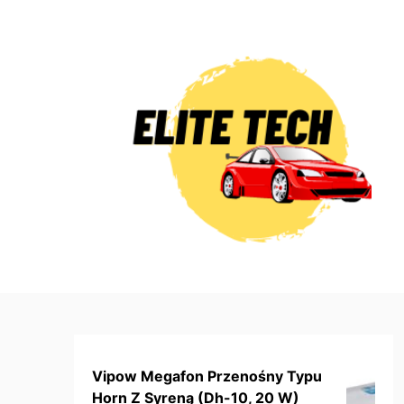
Skip
to
content
Vipow Megafon Przenośny Typu
Horn Z Syreną (Dh-10, 20 W)