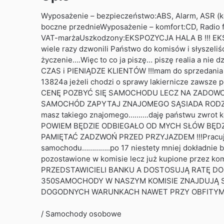
Wyposażenie – bezpieczeństwo:ABS, Alarm, ASR (kon
boczne przednieWyposażenie – komfort:CD, Radio f
VAT-marżaUszkodzony:EKSPOZYCJA HALA B !!! EK
wiele razy dzwonili Państwo do komisów i słyszeliś
życzenie….Więc to co ja piszę… piszę realia a nie 
CZAS i PIENIĄDZE KLIENTÓW !!!mam do sprzedani
13824a jeżeli chodzi o sprawy lakiernicze zaws
CENĘ POZBYĆ SIĘ SAMOCHODU LECZ NA ZADOWOLONY
SAMOCHÓD ZAPYTAJ ZNAJOMEGO SĄSIADA RODZINĘ 
masz takiego znajomego……….daję państwu zwrot 
POWIEM BĘDZIE ODBIEGAŁO OD MYCH SŁÓW BĘDZIE
PAMIĘTAĆ ZADZWOŃ PRZED PRZYJAZDEM !!!Pracujemy
samochodu…………..po 17 niestety mniej dokładnie b
pozostawione w komisie lecz już kupione prze
PRZEDSTAWICIELI BANKU A DOSTOSUJĄ RATĘ DO M
350SAMOCHODY W NASZYM KOMISIE ZNAJDUJĄ SI
DOGODNYCH WARUNKACH NAWET PRZY OBFITYM DE
/ Samochody osobowe