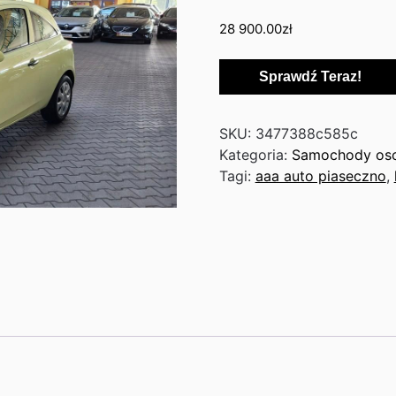
28 900.00
zł
Sprawdź Teraz!
SKU:
3477388c585c
Kategoria:
Samochody os
Tagi:
aaa auto piaseczno
,