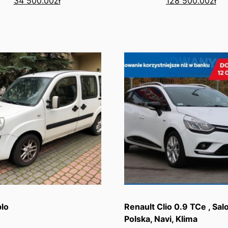
34 500.00
zł
128 500.00
zł
blo
Renault Clio 0.9 TCe , Sal
Polska, Navi, Klima