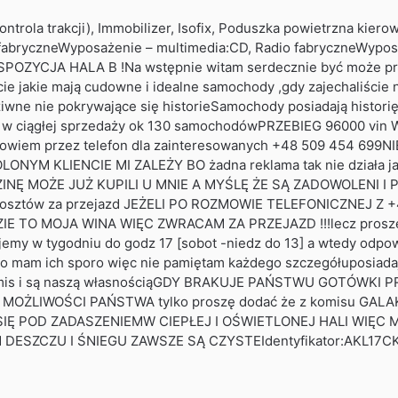
trola trakcji), Immobilizer, Isofix, Poduszka powietrzna kier
abryczneWyposażenie – multimedia:CD, Radio fabryczneWyposaż
SPOZYCJA HALA B !Na wstępnie witam serdecznie być może 
cie jakie mają cudowne i idealne samochody ,gdy zajechaliście 
dziwne nie pokrywające się historieSamochody posiadają histori
a w ciągłej sprzedaży ok 130 samochodówPRZEBIEG 96000 vin
ze powiem przez telefon dla zainteresowanych +48 509 454 
M KLIENCIE MI ZALEŻY BO żadna reklama tak nie działa j
MOŻE JUŻ KUPILI U MNIE A MYŚLĘ ŻE SĄ ZADOWOLENI I POW
kosztów za przejazd JEŻELI PO ROZMOWIE TELEFONICZNEJ Z +4
 TO MOJA WINA WIĘC ZWRACAM ZA PRZEJAZD !!!lecz proszę
 w tygodniu do godz 17 [sobot -niedz do 13] a wtedy odpow
o mam ich sporo więc nie pamiętam każdego szczegółuposiadaj
z komis i są naszą własnościąGDY BRAKUJE PAŃSTWU GOTÓW
OŻLIWOŚCI PAŃSTWA tylko proszę dodać że z komisu GALAK
Ę POD ZADASZENIEMW CIEPŁEJ I OŚWIETLONEJ HALI WIĘC 
SZCZU I ŚNIEGU ZAWSZE SĄ CZYSTEIdentyfikator:AKL17C