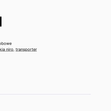
obowe
kia niro
,
transporter