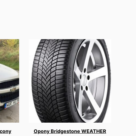
acony
Opony Bridgestone WEATHER