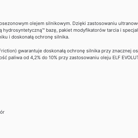
osezonowym olejem silnikowym. Dzięki zastosowaniu ultranowoc
ną hydrosyntetyczną™ bazę, pakiet modyfikatorów tarcia i specj
iku i doskonałą ochronę silnika.
Friction) gwarantuje doskonałą ochronę silnika przy znacznej 
ność paliwa od 4,2% do 10% przy zastosowaniu oleju ELF EVOL
ór