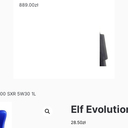
889.00
zł
 900 SXR 5W30 1L
Elf Evolut
28.50
zł