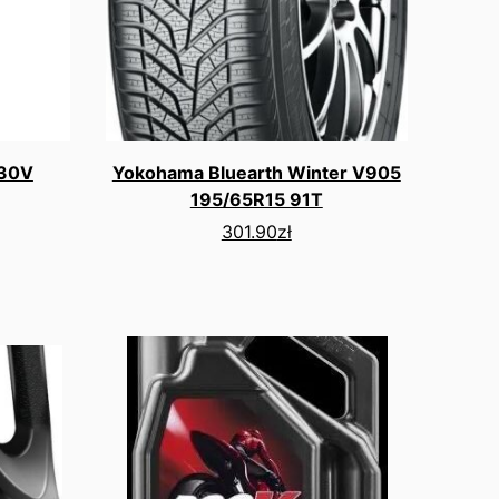
230V
Yokohama Bluearth Winter V905
195/65R15 91T
301.90
zł