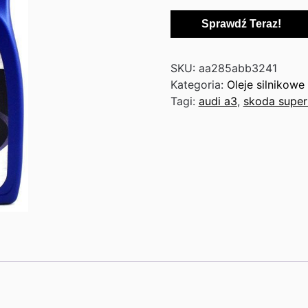
Sprawdź Teraz!
SKU:
aa285abb3241
Kategoria:
Oleje silnikowe
Tagi:
audi a3
,
skoda supe