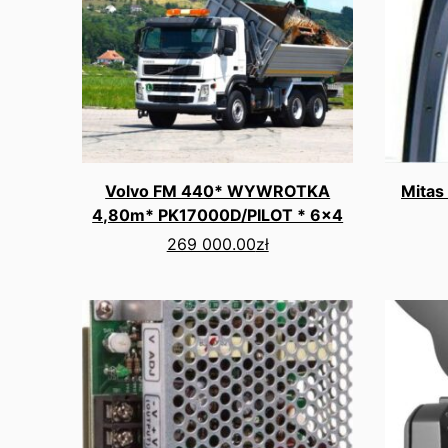
Volvo FM 440* WYWROTKA
Mitas
4,80m* PK17000D/PILOT * 6x4
269 000.00
zł