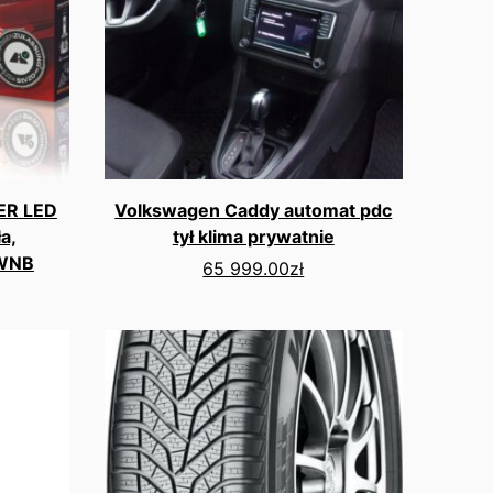
ER LED
Volkswagen Caddy automat pdc
a,
tył klima prywatnie
DWNB
65 999.00
zł