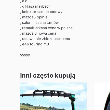
, a 8
, g klasa maybach
, kolektor samochodowy
, mazda3 opinie
, salon nissana tarnów
, renault arkana cena w polsce
, mazda 6 nowa cena
, ustawienie zbieznosci cena
, e46 touring m3
yyyyy
Inni często kupują