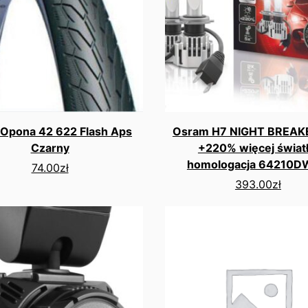
 Opona 42 622 Flash Aps
Osram H7 NIGHT BREAK
Czarny
+220% więcej światł
homologacja 64210
74.00
zł
393.00
zł