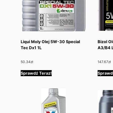
Liqui Moly Olej 5W-30 Special
Bizol O
Tec Dx1 1L
A3/B4 L
50.34
zł
147.67
zł
Sprawdź Teraz!
Sprawd