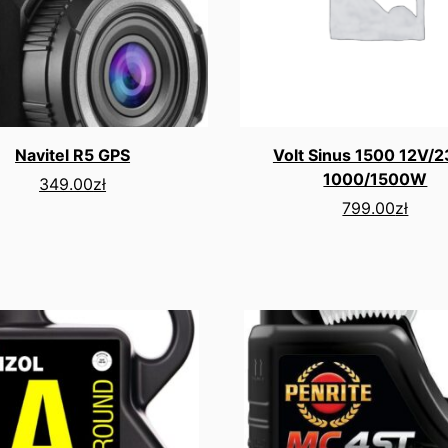
Navitel R5 GPS
Volt Sinus 1500 12V/
1000/1500W
349.00
zł
799.00
zł