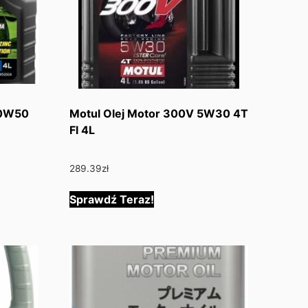
20W50
Motul Olej Motor 300V 5W30 4T
Fl 4L
289.39
zł
Sprawdź Teraz!