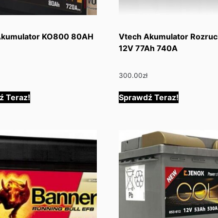
Akumulator KO800 80AH
Vtech Akumulator Rozru
12V 77Ah 740A
300.00
zł
ź Teraz!
Sprawdź Teraz!