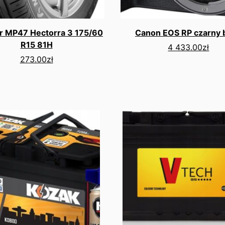
r MP47 Hectorra 3 175/60
Canon EOS RP czarny 
R15 81H
4 433.00
zł
273.00
zł