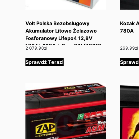
Volt Polska Bezobsługowy
Kozak 
Akumulator Litowo Żelazowo
780A
Fosforanowy Lifepo4 12,8V
100Ah 100A + Bms 6Akli10012
2 079.90
zł
269.99
zł
Sprawdź Teraz!
Sprawd