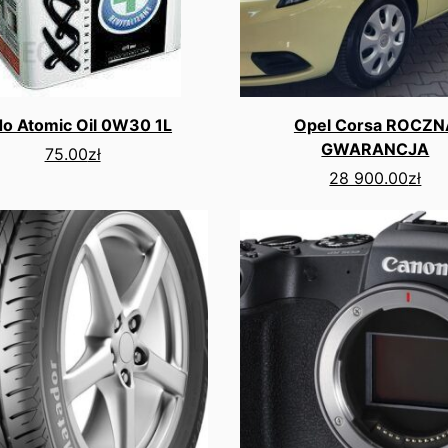
o Atomic Oil 0W30 1L
Opel Corsa ROCZN
GWARANCJA
75.00
zł
28 900.00
zł