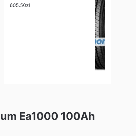
605.50
zł
ium Ea1000 100Ah