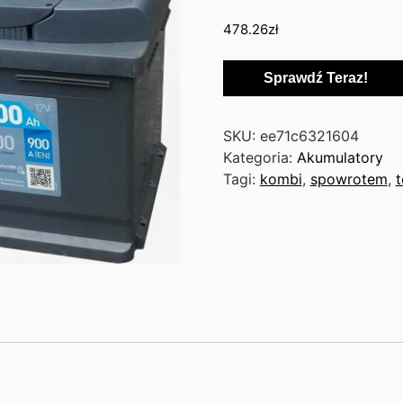
478.26
zł
Sprawdź Teraz!
SKU:
ee71c6321604
Kategoria:
Akumulatory
Tagi:
kombi
,
spowrotem
,
t