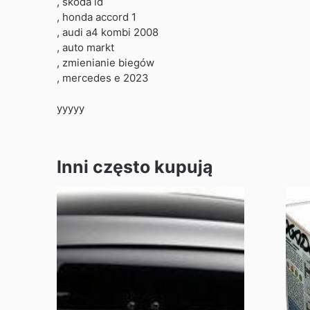
, skoda id
, honda accord 1
, audi a4 kombi 2008
, auto markt
, zmienianie biegów
, mercedes e 2023
yyyyy
Inni często kupują