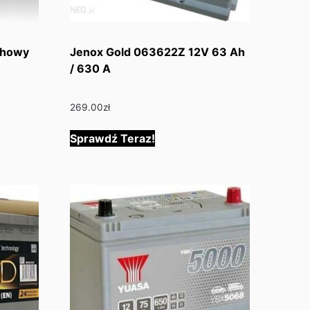
chowy
Jenox Gold 063622Z 12V 63 Ah
/ 630 A
269.00
zł
Sprawdź Teraz!