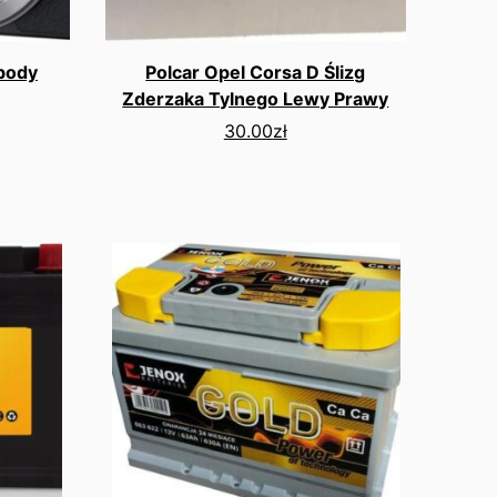
body
Polcar Opel Corsa D Ślizg
Zderzaka Tylnego Lewy Prawy
30.00
zł