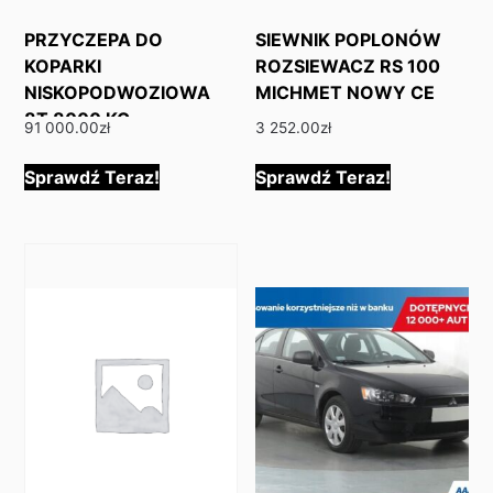
PRZYCZEPA DO
SIEWNIK POPLONÓW
KOPARKI
ROZSIEWACZ RS 100
NISKOPODWOZIOWA
MICHMET NOWY CE
8T 8000 KG
91 000.00
zł
3 252.00
zł
Sprawdź Teraz!
Sprawdź Teraz!