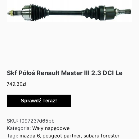
Skf Półoś Renault Master III 2.3 DCI Le
749.30
zł
Sprawdź Teraz!
SKU:
f097237d65bb
Kategoria:
Wały napędowe
Tagi:
mazda 6
,
peugeot partner
,
subaru forester