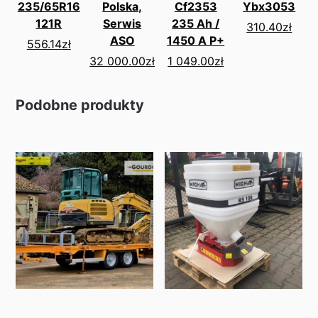
235/65R16
Polska,
Cf2353
Ybx3053
121R
Serwis
235 Ah /
310.40
zł
ASO
1450 A P+
556.14
zł
32 000.00
zł
1 049.00
zł
Podobne produkty