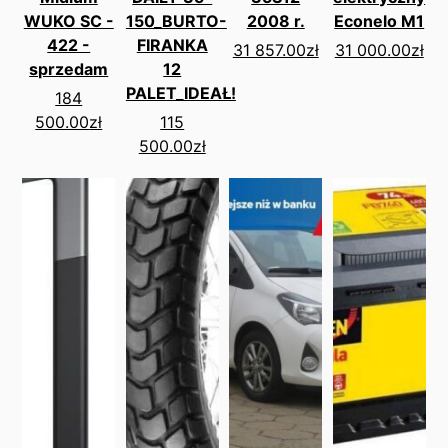
WUKO SC -
150_BURTO-
2008 r.
Econelo M1
422 -
FIRANKA
31 857.00
zł
31 000.00
zł
sprzedam
12
PALET_IDEAŁ!
184
500.00
zł
115
500.00
zł