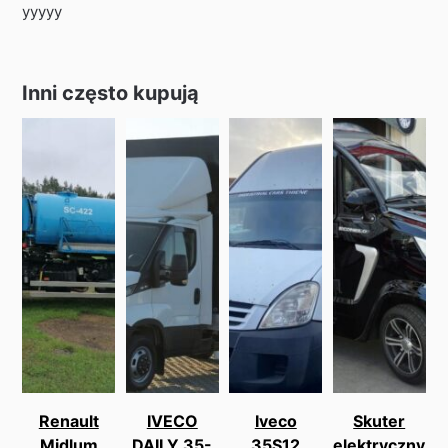
yyyyy
Inni często kupują
Renault
IVECO
Iveco
Skuter
Midlum
DAILY 35-
35S12
elektryczny