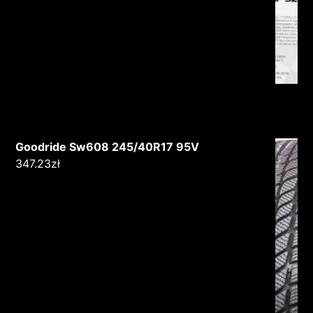
Goodride Sw608 245/40R17 95V
347.23
zł