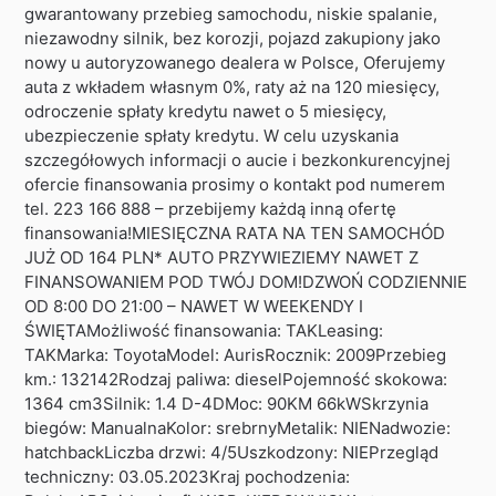
gwarantowany przebieg samochodu, niskie spalanie,
niezawodny silnik, bez korozji, pojazd zakupiony jako
nowy u autoryzowanego dealera w Polsce, Oferujemy
auta z wkładem własnym 0%, raty aż na 120 miesięcy,
odroczenie spłaty kredytu nawet o 5 miesięcy,
ubezpieczenie spłaty kredytu. W celu uzyskania
szczegółowych informacji o aucie i bezkonkurencyjnej
ofercie finansowania prosimy o kontakt pod numerem
tel. 223 166 888 – przebijemy każdą inną ofertę
finansowania!MIESIĘCZNA RATA NA TEN SAMOCHÓD
JUŻ OD 164 PLN* AUTO PRZYWIEZIEMY NAWET Z
FINANSOWANIEM POD TWÓJ DOM!DZWOŃ CODZIENNIE
OD 8:00 DO 21:00 – NAWET W WEEKENDY I
ŚWIĘTAMożliwość finansowania: TAKLeasing:
TAKMarka: ToyotaModel: AurisRocznik: 2009Przebieg
km.: 132142Rodzaj paliwa: dieselPojemność skokowa:
1364 cm3Silnik: 1.4 D-4DMoc: 90KM 66kWSkrzynia
biegów: ManualnaKolor: srebrnyMetalik: NIENadwozie:
hatchbackLiczba drzwi: 4/5Uszkodzony: NIEPrzegląd
techniczny: 03.05.2023Kraj pochodzenia: