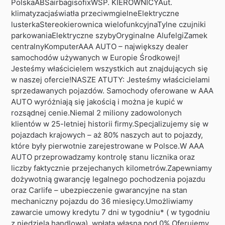
PolskaABSairbagisofixWSP. KIEROWNICYAut.
klimatyzacjaświatła przeciwmgielneElektryczne
lusterkaStereokierownica wielofunkcyjnaTylne czujniki
parkowaniaElektryczne szybyOryginalne AlufelgiZamek
centralnyKomputerAAA AUTO – największy dealer
samochodów używanych w Europie Środkowej!
Jesteśmy właścicielem wszystkich aut znajdujących się
w naszej ofercie!NASZE ATUTY: Jesteśmy właścicielami
sprzedawanych pojazdów. Samochody oferowane w AAA
AUTO wyróżniają się jakością i można je kupić w
rozsądnej cenie.Niemal 2 miliony zadowolonych
klientów w 25-letniej historii firmy.Specjalizujemy się w
pojazdach krajowych – aż 80% naszych aut to pojazdy,
które były pierwotnie zarejestrowane w Polsce.W AAA
AUTO przeprowadzamy kontrolę stanu licznika oraz
liczby faktycznie przejechanych kilometrów.Zapewniamy
dożywotnią gwarancję legalnego pochodzenia pojazdu
oraz Carlife – ubezpieczenie gwarancyjne na stan
mechaniczny pojazdu do 36 miesięcy.Umożliwiamy
zawarcie umowy kredytu 7 dni w tygodniu* ( w tygodniu
z niedzielą handlową), wpłata własna pod 0%.Oferujemy