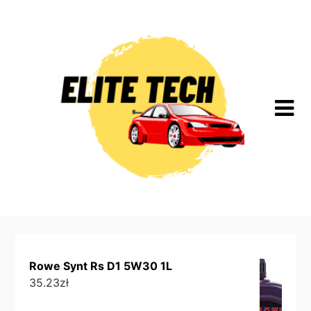
Skip
to
content
Rowe Synt Rs D1 5W30 1L
35.23
zł