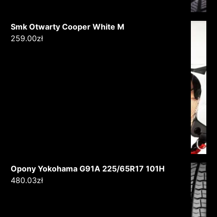
Smk Otwarty Cooper White M
259.00
zł
Opony Yokohama G91A 225/65R17 101H
480.03
zł