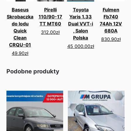
Baseus
Pirelli
Toyota
Fulmen
Skrobaczka
110/90-17
Yaris 1.33
Fb740
do lodu
TT MT60
Dual VVT-i
74Ah 12V
Quick
, Salon
680A
312.00
zł
Clean
Polska
830.90
zł
CRQU-01
45 000.00
zł
49.90
zł
Podobne produkty