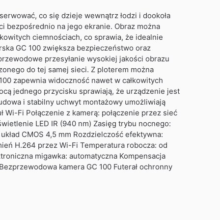
erwować, co się dzieje wewnątrz łodzi i dookoła
ci bezpośrednio na jego ekranie. Obraz można
owitych ciemnościach, co sprawia, że idealnie
morska GC 100 zwiększa bezpieczeństwo oraz
ezprzewodowe przesyłanie wysokiej jakości obrazu
onego do tej samej sieci. Z ploterem można
C 100 zapewnia widoczność nawet w całkowitych
ocą jednego przycisku sprawiają, że urządzenie jest
dowa i stabilny uchwyt montażowy umożliwiają
Wi-Fi Połączenie z kamerą: połączenie przez sieć
wietlenie LED IR (940 nm) Zasięg trybu nocnego:
ści układ CMOS 4,5 mm Rozdzielczość efektywna:
mień H.264 przez Wi-Fi Temperatura robocza: od
ktroniczna migawka: automatyczna Kompensacja
u: Bezprzewodowa kamera GC 100 Futerał ochronny