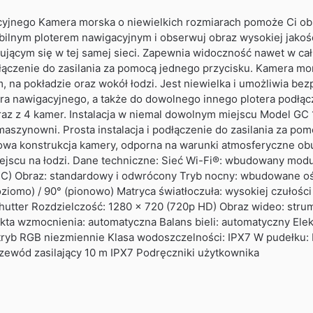
yjnego Kamera morska o niewielkich rozmiarach pomoże Ci obs
ilnym ploterem nawigacyjnym i obserwuj obraz wysokiej jakoś
jącym się w tej samej sieci. Zapewnia widoczność nawet w całk
odłączenie do zasilania za pomocą jednego przycisku. Kamera 
, na pokładzie oraz wokół łodzi. Jest niewielka i umożliwia b
a nawigacyjnego, a także do dowolnego innego plotera podłącz
raz z 4 kamer. Instalacja w niemal dowolnym miejscu Model G
maszynowni. Prosta instalacja i podłączenie do zasilania za pom
wa konstrukcja kamery, odporna na warunki atmosferyczne obu
scu na łodzi. Dane techniczne: Sieć Wi-Fi®: wbudowany moduł 
DC) Obraz: standardowy i odwrócony Tryb nocny: wbudowane oś
poziomo) / 90° (pionowo) Matryca światłoczuła: wysokiej czuło
hutter Rozdzielczość: 1280 × 720 (720p HD) Obraz wideo: stru
ta wzmocnienia: automatyczna Balans bieli: automatyczny Ele
: tryb RGB niezmiennie Klasa wodoszczelności: IPX7 W pudełk
ewód zasilający 10 m IPX7 Podręczniki użytkownika