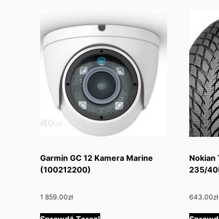
Garmin GC 12 Kamera Marine
Nokian
(100212200)
235/40
1 859.00
zł
643.00
zł