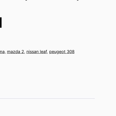
ima
,
mazda 2
,
nissan leaf
,
peugeot 308