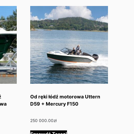
ź
Od ręki łódź motorowa Uttern
owa
D59 + Mercury F150
250 000.00
zł