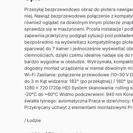
Przesyłaj bezprzewodowo obraz do plotera nawigac
niej. Nawiąż bezprzewodowe połączenie z kompatyb
również oglądać na dowolnym innym ploterze znajdu
sprawdza się w maszynowni. Prosta instalacja i p
zapewnia praktyczny podgląd sytuacji pod pokładem
bezpośrednio na wyświetlacz kompatybilnego ploter
sparować do 7 kamer i jednocześnie wyświetlać ob
ciemnościach, dzięki czemu idealnie nadaje się do 
bardzo wygodne w obsłudze. Wytrzymała, kompakto
dogodny montaż urządzenia w niemal dowolnym miej
Wi-Fi Zasilanie: połączenie przewodowe (10–30 V 
do 3 m Kąt widzenia: 183° (po przekątnej) / 160° (
1280 × 720 (720p HD) System skanowania: rolling s
-20°C do +60°C Widmo podczerwieni: 940 nm Korek
światła tylnego: automatyczna Praca w dzień/nocy
Przykręcany uchwyt z elementami montażowymi Prz
/ Łodzie