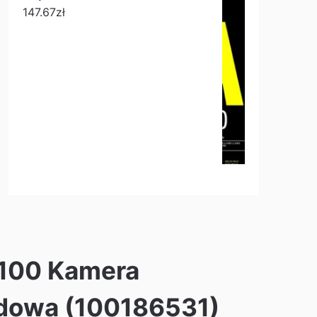
147.67
zł
100 Kamera
dowa (100186531)