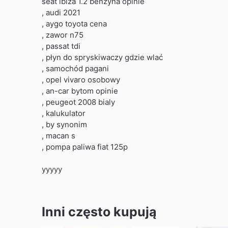
seat ibiza 1.2 benzyna opinie
, audi 2021
, aygo toyota cena
, zawor n75
, passat tdi
, płyn do spryskiwaczy gdzie wlać
, samochód pagani
, opel vivaro osobowy
, an-car bytom opinie
, peugeot 2008 bialy
, kalukulator
, by synonim
, macan s
, pompa paliwa fiat 125p
yyyyy
Inni często kupują