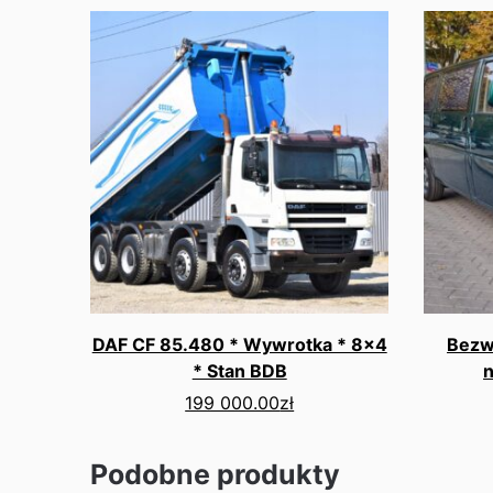
DAF CF 85.480 * Wywrotka * 8x4
Bezw
* Stan BDB
n
199 000.00
zł
Podobne produkty