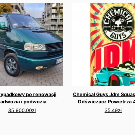
ypadkowy po renowacji
Chemical Guys Jdm Squas
adwozia i podwozia
Odświeżacz Powietrza 
35 900.00
zł
35.49
zł