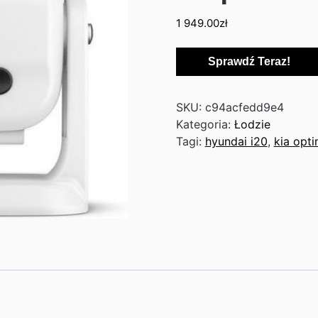
1 949.00
zł
Sprawdź Teraz!
SKU:
c94acfedd9e4
Kategoria:
Łodzie
Tagi:
hyundai i20
,
kia opt