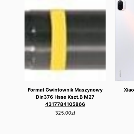
Format Gwintownik Maszynowy
Xiao
Din376 Hsse Kszt.B M27
4317784105866
325.00
zł