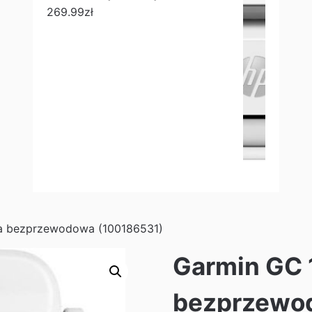
269.99
zł
a bezprzewodowa (100186531)
Garmin GC 
bezprzewo