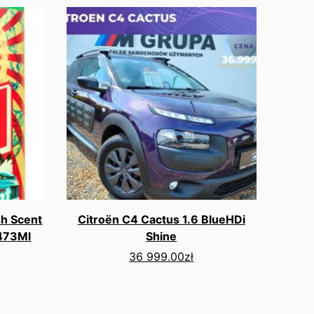
h Scent
Citroën C4 Cactus 1.6 BlueHDi
473Ml
Shine
36 999.00
zł