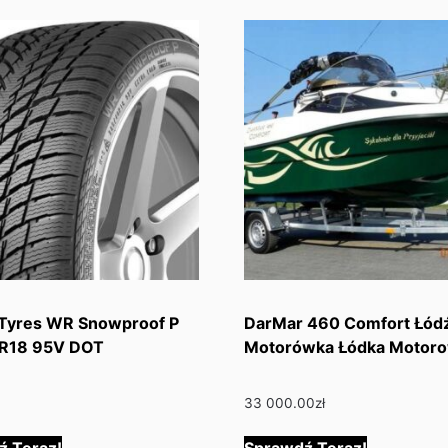
 Tyres WR Snowproof P
DarMar 460 Comfort Łód
R18 95V DOT
Motorówka Łódka Motor
33 000.00
zł