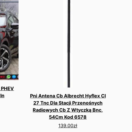
s PHEV
In
Pni Antena Cb Albrecht Hyflex Cl
27 Tnc Dla Stacji Przenośnych
Radiowych Cb Z Wtyczką Bnc,
54Cm Kod 6578
139.00
zł