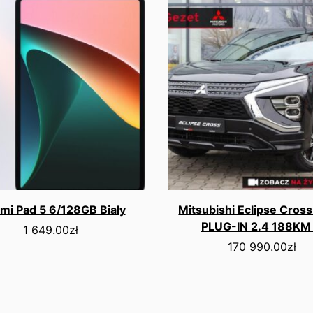
mi Pad 5 6/128GB Biały
Mitsubishi Eclipse Cros
PLUG-IN 2.4 188KM 
1 649.00
zł
170 990.00
zł