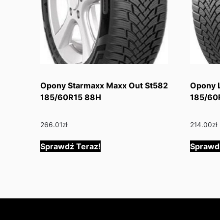
Opony Starmaxx Maxx Out St582
Opony L
185/60R15 88H
185/60
266.01
zł
214.00
zł
Sprawdź Teraz!
Sprawd