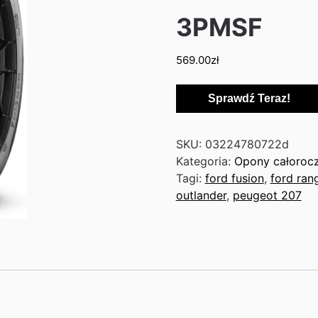
3PMSF
569.00
zł
Sprawdź Teraz!
SKU:
03224780722d
Kategoria:
Opony całoroc
Tagi:
ford fusion
,
ford ran
outlander
,
peugeot 207