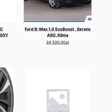
AC
Ford B-Max 1.0 EcoBoost , Serwis
105Y
ASO, Klima
34 500.00
zł