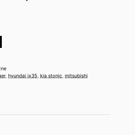
zne
ger
,
hyundai ix35
,
kia stonic
,
mitsubishi