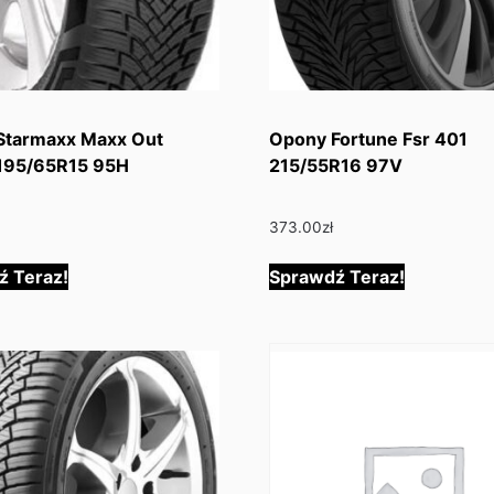
Starmaxx Maxx Out
Opony Fortune Fsr 401
195/65R15 95H
215/55R16 97V
373.00
zł
ź Teraz!
Sprawdź Teraz!