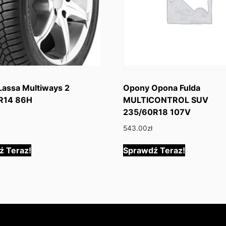
assa Multiways 2
Opony Opona Fulda
R14 86H
MULTICONTROL SUV
235/60R18 107V
543.00
zł
ź Teraz!
Sprawdź Teraz!