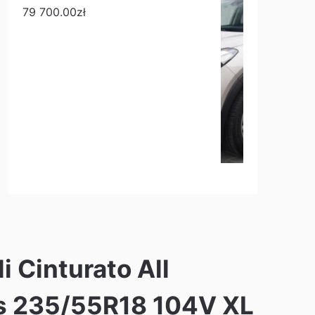
79 700.00
zł
i Cinturato All
s 235/55R18 104V XL