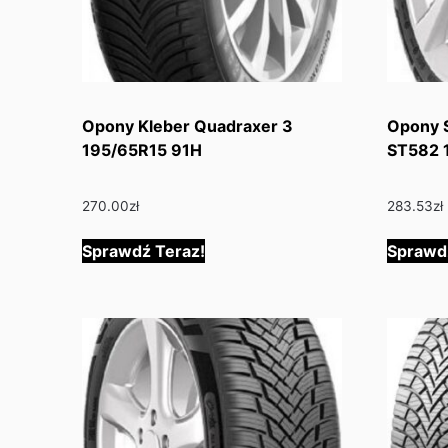
Opony Kleber Quadraxer 3
Opony 
195/65R15 91H
ST582 
270.00
zł
283.53
zł
Sprawdź Teraz!
Sprawd