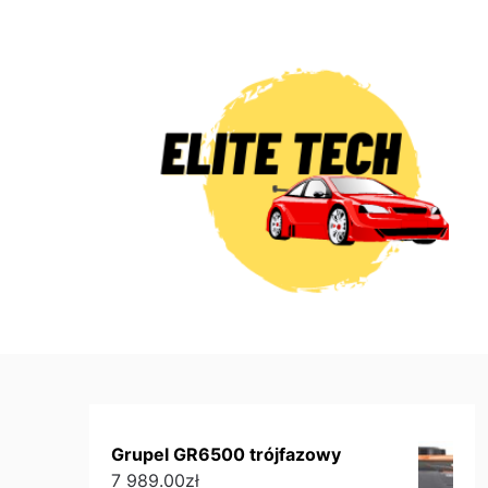
Skip
to
content
Grupel GR6500 trójfazowy
7 989.00
zł