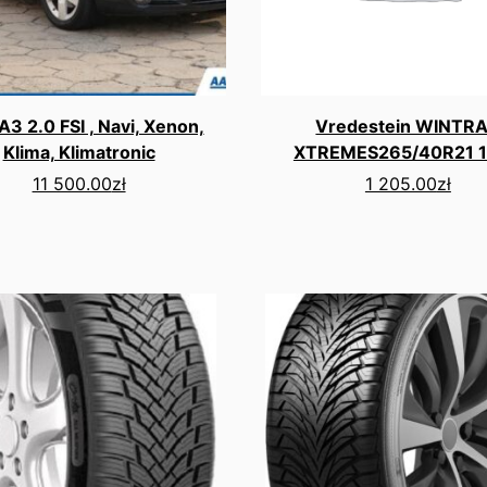
A3 2.0 FSI , Navi, Xenon,
Vredestein WINTR
Klima, Klimatronic
XTREMES265/40R21 
11 500.00
zł
1 205.00
zł