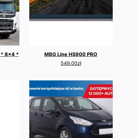
* 8x4 *
MBG Line HS900 PRO
549.00
zł