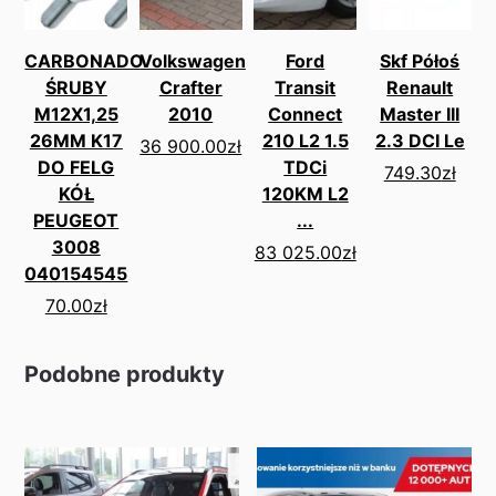
CARBONADO
Volkswagen
Ford
Skf Półoś
ŚRUBY
Crafter
Transit
Renault
M12X1,25
2010
Connect
Master III
26MM K17
210 L2 1.5
2.3 DCI Le
36 900.00
zł
DO FELG
TDCi
749.30
zł
KÓŁ
120KM L2
PEUGEOT
...
3008
83 025.00
zł
040154545
70.00
zł
Podobne produkty