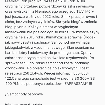
Niemiec. Rok produkcji wrzesień 2013 rok. Niski
oryginalny przebieg potwierdzony książką serwisową
oraz wydrukami z Niemieckiego przeglądu TUV, który
jest jeszcze ważny do 2022 roku. Silnik pracuje równo i
cicho, bez żadnych wycieków. Skrzynia biegów zmienia
biegi płynnie. Każdy element w oryginalnym
lakierowaniu nie posiada ognisk korozji. Wszystkie szyby
oryginalne z 2013 roku . Klimatyzacja sprawna. Środek
jak nowy czysty i pachnący. Samochód nie wymaga
jakiegokolwiek wkładu finansowego. Stan oceniam na
bardzo dobry i adekwatny do przebiegu auta. Opony
całoroczne przynajmniej na dwa lata użytkowania . Po
sprowadzeniu do Polski samochód został poddany
ozonowaniu. Po opłatach celno skarbowych. Koszt
rejestracji 256 złotych. Więcej informacji 885-688-
122.Cena tego samochodu jest w średniej30 300 – 33
400 PLN dla podobnych pojazdów . ZAPRASZAMY !!!
/ Samochody osobowe
inter car nowak opinie