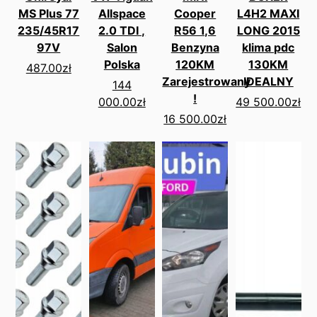
MS Plus 77
Allspace
Cooper
L4H2 MAXI
235/45R17
2.0 TDI ,
R56 1,6
LONG 2015
97V
Salon
Benzyna
klima pdc
Polska
120KM
130KM
487.00
zł
Zarejestrowany
IDEALNY
144
!
000.00
zł
49 500.00
zł
16 500.00
zł