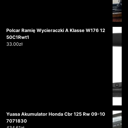
Polcar Ramię Wycieraczki A Klasse W176 12
50C1Rwt1
33.00
zł
Yuasa Akumulator Honda Cbr 125 Rw 09-10
7071830
434.61
zł