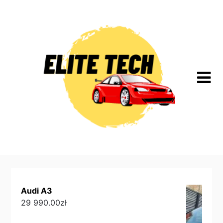
Skip
to
content
Audi A3
29 990.00
zł