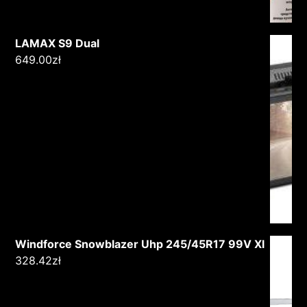
LAMAX S9 Dual
649.00
zł
Windforce Snowblazer Uhp 245/45R17 99V Xl
328.42
zł