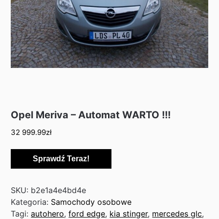
Opel Meriva – Automat WARTO !!!
32 999.99
zł
Sprawdź Teraz!
SKU:
b2e1a4e4bd4e
Kategoria:
Samochody osobowe
Tagi:
autohero
,
ford edge
,
kia stinger
,
mercedes glc
,