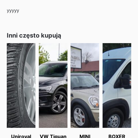
yyyyy
Inni często kupują
Uniroyal
VW Tiguan
MINI
BOXER