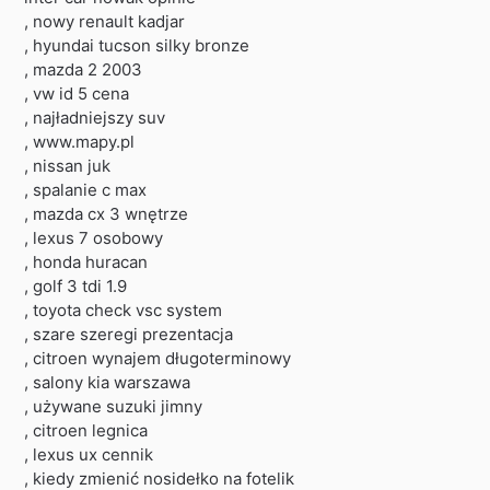
, nowy renault kadjar
, hyundai tucson silky bronze
, mazda 2 2003
, vw id 5 cena
, najładniejszy suv
, www.mapy.pl
, nissan juk
, spalanie c max
, mazda cx 3 wnętrze
, lexus 7 osobowy
, honda huracan
, golf 3 tdi 1.9
, toyota check vsc system
, szare szeregi prezentacja
, citroen wynajem długoterminowy
, salony kia warszawa
, używane suzuki jimny
, citroen legnica
, lexus ux cennik
, kiedy zmienić nosidełko na fotelik