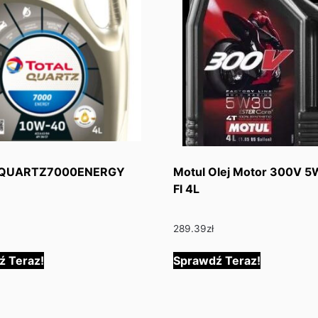
 QUARTZ7000ENERGY
Motul Olej Motor 300V 
Fl 4L
289.39
zł
ź Teraz!
Sprawdź Teraz!