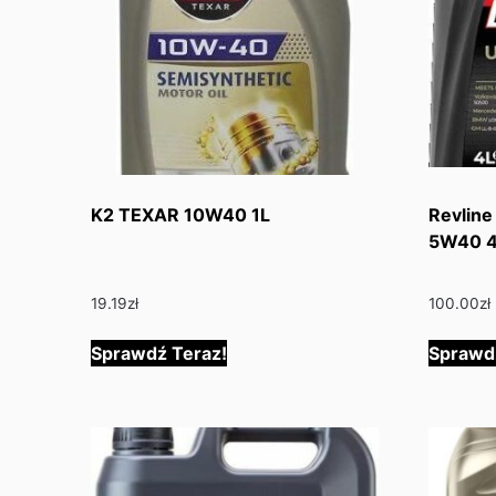
K2 TEXAR 10W40 1L
Revline
5W40 
19.19
zł
100.00
zł
Sprawdź Teraz!
Sprawd