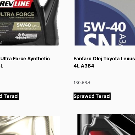
 Ultra Force Synthetic
Fanfaro Olej Toyota Lex
4L
4L A3B4
130.56
zł
ź Teraz!
Sprawdź Teraz!