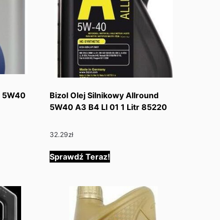
us 5W40
Bizol Olej Silnikowy Allround
5W40 A3 B4 Ll 01 1 Litr 85220
32.29
zł
Sprawdź Teraz!