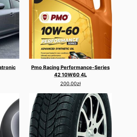
atronic
Pmo Racing Performance-Series
42 10W60 4L
200.00
zł