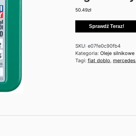
50.49
zł
Sprawdź Teraz!
SKU:
e07fe0c90fb4
Kategoria:
Oleje silnikowe
Tagi:
fiat doblo
,
mercedes