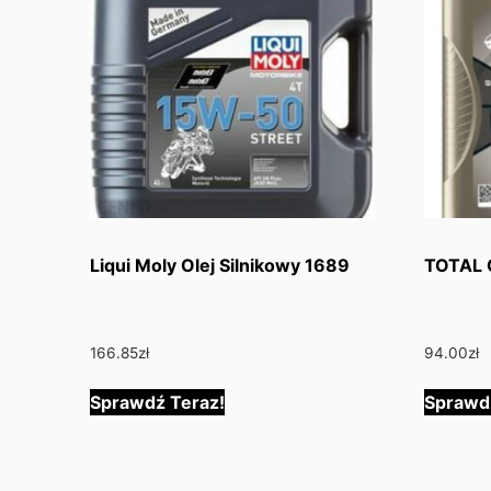
Liqui Moly Olej Silnikowy 1689
TOTAL
166.85
zł
94.00
zł
Sprawdź Teraz!
Sprawd