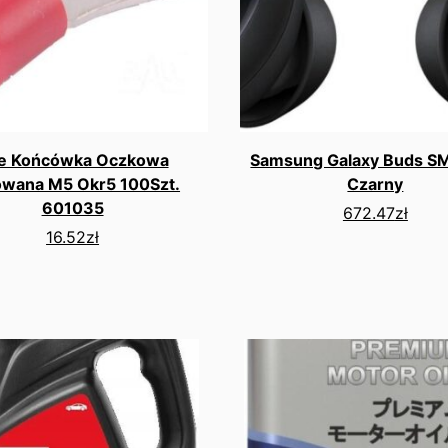
e Końcówka Oczkowa
Samsung Galaxy Buds S
owana M5 Okr5 100Szt.
Czarny
601035
672.47
zł
16.52
zł