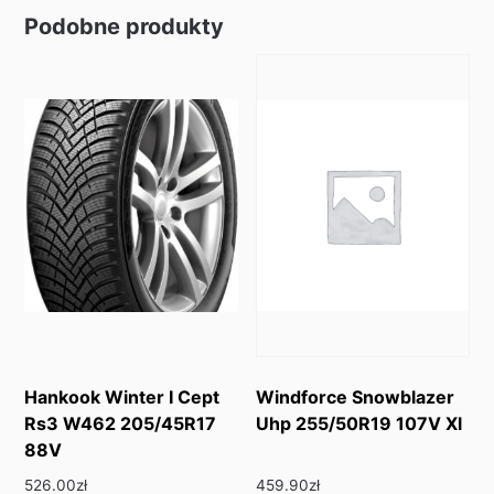
Podobne produkty
Hankook Winter I Cept
Windforce Snowblazer
Rs3 W462 205/45R17
Uhp 255/50R19 107V Xl
88V
526.00
zł
459.90
zł