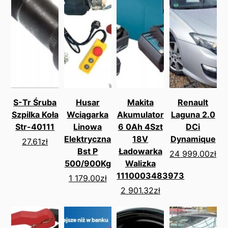
S-Tr Śruba
Husar
Makita
Renault
Szpilka Koła
Wciągarka
Akumulator
Laguna 2.0
Str-40111
Linowa
6 0Ah 4Szt
DCi
Elektryczna
18V
Dynamique
27.61
zł
Bst P
Ładowarka
24 999.00
zł
500/900Kg
Walizka
1110003483973
1 179.00
zł
2 901.32
zł