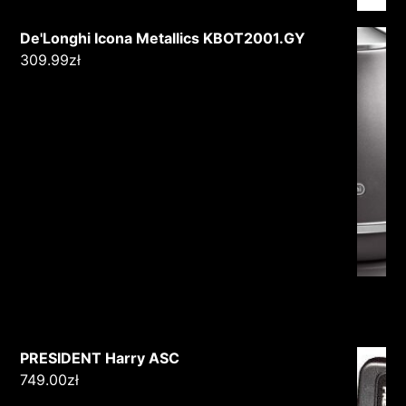
De'Longhi Icona Metallics KBOT2001.GY
309.99
zł
PRESIDENT Harry ASC
749.00
zł