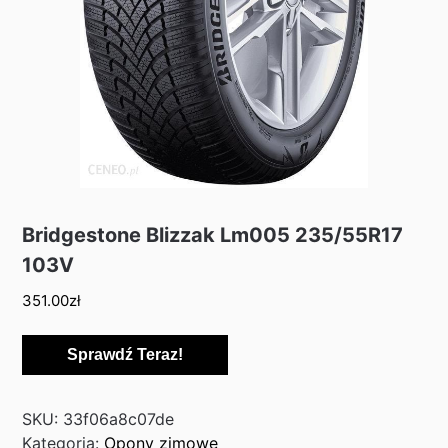
Bridgestone Blizzak Lm005 235/55R17
103V
351.00
zł
Sprawdź Teraz!
SKU:
33f06a8c07de
Kategoria:
Opony zimowe