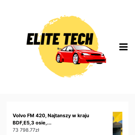
Skip
to
content
Volvo FM 420, Najtanszy w kraju
BDF,E5,3 osie,...
73 798.77
zł