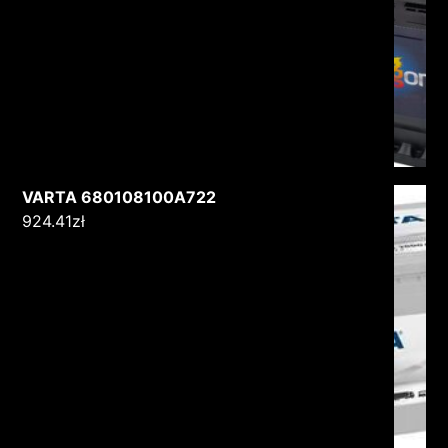
VARTA 680108100A722
924.41
zł