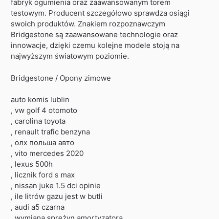
fabryk ogumienia oraz zaawansowanym torem
testowym. Producent szczegółowo sprawdza osiągi
swoich produktów. Znakiem rozpoznawczym
Bridgestone są zaawansowane technologie oraz
innowacje, dzięki czemu kolejne modele stoją na
najwyższym światowym poziomie.
Bridgestone / Opony zimowe
auto komis lublin
, vw golf 4 otomoto
, carolina toyota
, renault trafic benzyna
, олх польша авто
, vito mercedes 2020
, lexus 500h
, licznik ford s max
, nissan juke 1.5 dci opinie
, ile litrów gazu jest w butli
, audi a5 czarna
, wymiana sprężyn amortyzatora