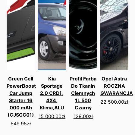
Green Cell
Kia
Profil Farba
Opel Astra
PowerBoost
Sportage
Do Tkanin
ROCZNA
Car Jump
2.0 CRDi ,
Ciemnych
GWARANCJA
Starter 16
4X4,
1L 500
22 500.00
zł
000 mAh
Klima,ALU
Czarny
(CJSGC01)
15 000.00
zł
129.00
zł
649.95
zł