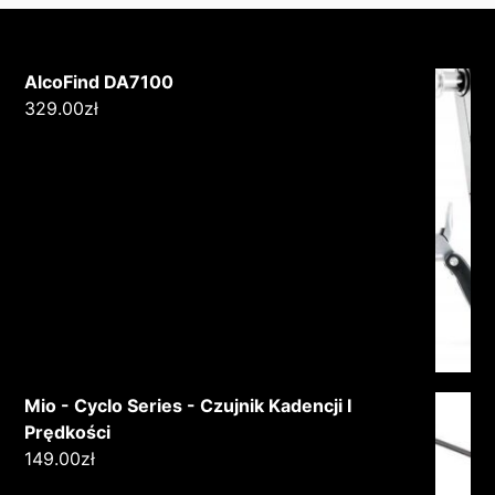
AlcoFind DA7100
329.00
zł
Mio - Cyclo Series - Czujnik Kadencji I
Prędkości
149.00
zł