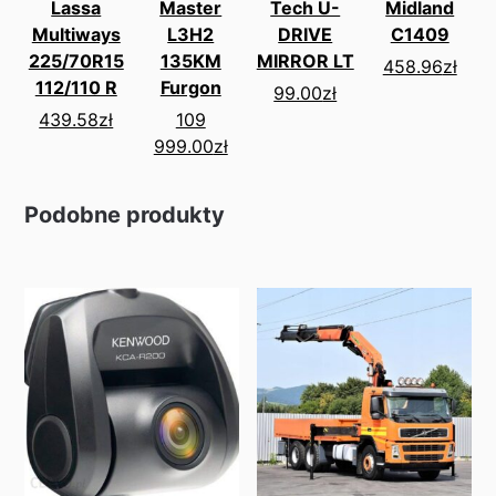
Lassa
Master
Tech U-
Midland
Multiways
L3H2
DRIVE
C1409
225/70R15
135KM
MIRROR LT
458.96
zł
112/110 R
Furgon
99.00
zł
439.58
zł
109
999.00
zł
Podobne produkty