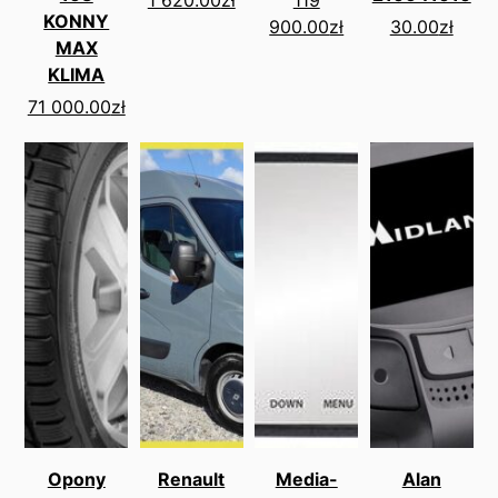
KONNY
900.00
zł
30.00
zł
MAX
KLIMA
71 000.00
zł
Opony
Renault
Media-
Alan