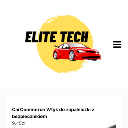
Skip
to
content
CarCommerce Wtyk do zapalniczki z
bezpiecznikiem
9.45
zł