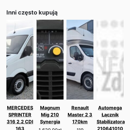
Inni często kupują
MERCEDES
Magnum
Renault
Automega
SPRINTER
Mig 210
Master 2 3
Łącznik
316 2,2 CDI
Synergia
170km
Stabilizatora
163
210641010
1 620.00
zł
119