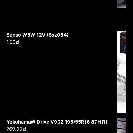
Senso W5W 12V (Ssz084)
1.50
zł
YokohamaW Drive V902 195/55R16 87H Rf
769.00
zł