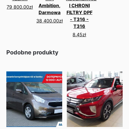
Ambition,
I CHRONI
79 800.00
zł
Darmowa
FILTRY DPF
- T316 -
38 400.00
zł
T316
8.45
zł
Podobne produkty