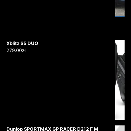
Xblitz S5 DUO
279.00
zł
Dunlop SPORTMAX GP RACER D212 F M