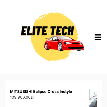
Skip
to
content
MITSUBISHI Eclipse Cross Instyle
109 900.00
zł