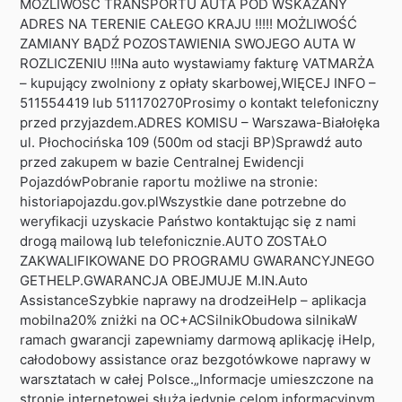
MOŻLIWOŚĆ TRANSPORTU AUTA POD WSKAZANY
ADRES NA TERENIE CAŁEGO KRAJU !!!!! MOŻLIWOŚĆ
ZAMIANY BĄDŹ POZOSTAWIENIA SWOJEGO AUTA W
ROZLICZENIU !!!Na auto wystawiamy fakturę VATMARŻA
– kupujący zwolniony z opłaty skarbowej,WIĘCEJ INFO –
511554419 lub 511170270Prosimy o kontakt telefoniczny
przed przyjazdem.ADRES KOMISU – Warszawa-Białołęka
ul. Płochocińska 109 (500m od stacji BP)Sprawdź auto
przed zakupem w bazie Centralnej Ewidencji
PojazdówPobranie raportu możliwe na stronie:
historiapojazdu.gov.plWszystkie dane potrzebne do
weryfikacji uzyskacie Państwo kontaktując się z nami
drogą mailową lub telefonicznie.AUTO ZOSTAŁO
ZAKWALIFIKOWANE DO PROGRAMU GWARANCYJNEGO
GETHELP.GWARANCJA OBEJMUJE M.IN.Auto
AssistanceSzybkie naprawy na drodzeiHelp – aplikacja
mobilna20% zniżki na OC+ACSilnikObudowa silnikaW
ramach gwarancji zapewniamy darmową aplikację iHelp,
całodobowy assistance oraz bezgotówkowe naprawy w
warsztatach w całej Polsce.„Informacje umieszczone na
stronie internetowej służą jedynie celom informacyjnym.