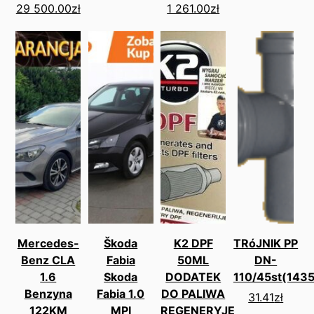
29 500.00
zł
1 261.00
zł
Mercedes-
Škoda
K2 DPF
TRóJNIK PP
Benz CLA
Fabia
50ML
DN-
1.6
Skoda
DODATEK
110/45st(1435
Benzyna
Fabia 1.0
DO PALIWA
31.41
zł
122KM
MPI
REGENERYJE