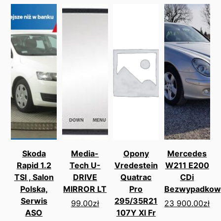
Skoda
Media-
Opony
Mercedes
Rapid 1.2
Tech U-
Vredestein
W211 E200
TSI , Salon
DRIVE
Quatrac
CDi
Polska,
MIRROR LT
Pro
Bezwypadkow
Serwis
295/35R21
99.00
zł
23 900.00
zł
ASO
107Y Xl Fr