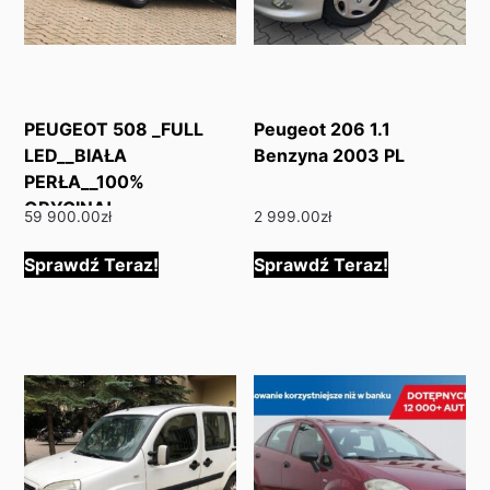
PEUGEOT 508 _FULL
Peugeot 206 1.1
LED__BIAŁA
Benzyna 2003 PL
PERŁA__100%
ORYGINAŁ
59 900.00
zł
2 999.00
zł
Sprawdź Teraz!
Sprawdź Teraz!