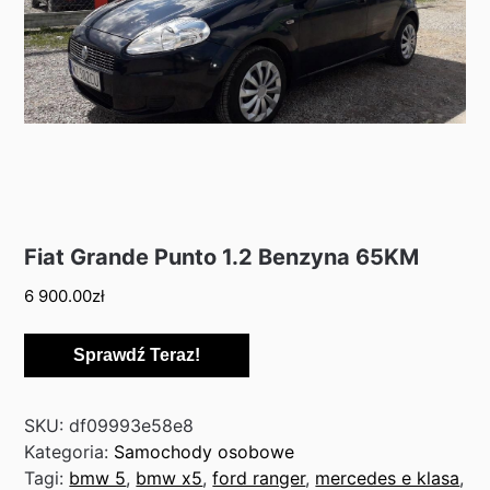
Fiat Grande Punto 1.2 Benzyna 65KM
6 900.00
zł
Sprawdź Teraz!
SKU:
df09993e58e8
Kategoria:
Samochody osobowe
Tagi:
bmw 5
,
bmw x5
,
ford ranger
,
mercedes e klasa
,