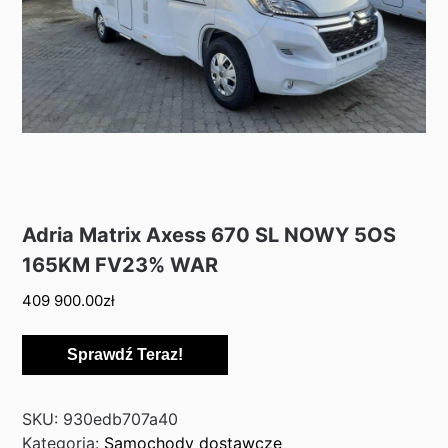
Adria Matrix Axess 670 SL NOWY 5OS
165KM FV23% WAR
409 900.00
zł
Sprawdź Teraz!
SKU:
930edb707a40
Kategoria:
Samochody dostawcze