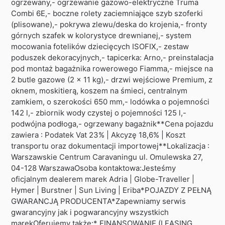
ogrzewany,- ogrzewanie gazowo-elektryczne Truma
Combi 6E,- boczne rolety zaciemniające szyb szoferki
(plisowane),- pokrywa zlewu/deska do krojenia,- fronty
górnych szafek w kolorystyce drewnianej,- system
mocowania fotelików dziecięcych ISOFIX,- zestaw
poduszek dekoracyjnych,- tapicerka: Arno,- preinstalacja
pod montaż bagażnika rowerowego Fiamma,- miejsce na
2 butle gazowe (2 x 11 kg),- drzwi wejściowe Premium, z
oknem, moskitierą, koszem na śmieci, centralnym
zamkiem, o szerokości 650 mm,- lodówka o pojemności
142 l,- zbiornik wody czystej o pojemności 125 l,-
podwójna podłoga,- ogrzewany bagażnik**Cena pojazdu
zawiera : Podatek Vat 23% | Akcyzę 18,6% | Koszt
transportu oraz dokumentacji importowej**Lokalizacja :
Warszawskie Centrum Caravaningu ul. Omulewska 27,
04-128 WarszawaOsoba kontaktowa:Jesteśmy
oficjalnym dealerem marek Adria | Globe-Traveller |
Hymer | Burstner | Sun Living | Eriba*POJAZDY Z PEŁNĄ
GWARANCJĄ PRODUCENTA*Zapewniamy serwis
gwarancyjny jak i pogwarancyjny wszystkich
marekOferujemy także:* FINANSOWANIE (LEASING,