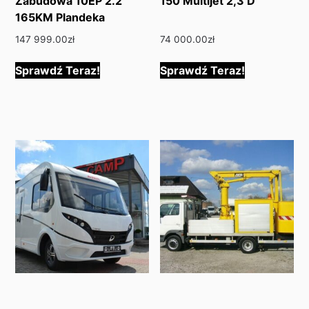
Zabudowa 10EP 2.2
150 Multijet 2,3 D
165KM Plandeka
147 999.00
zł
74 000.00
zł
Sprawdź Teraz!
Sprawdź Teraz!