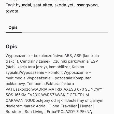
Tagi:
hyundai
,
seat altea
,
skoda yeti
,
ssangyong
,
toyota
Opis
Opis
Wyposażenie – bezpieczeństwo:ABS, ASR (kontrola
trakcji), Centralny zamek, Czujniki parkowania, ESP
(stabilizacja toru jazdy), Immobilizer, Kabina
sypialnaWyposażenie – komfort:Wyposażenie –
multimedia:Wyposażenie – pozostałe:Komputer
pokładowy, TempomatFaktura: faktura
VATUszkodzony:ADRIA MATRIX AXESS 670 SL NOWY
5OS 165KM FV23% WARSZAWSKIE CENTRUM
CARAVANINGUDostępny od ręki!!!Jesteśmy oficjalnym
dealerem marek Adria | Globe-Traveller | Hymer |
Burstner | Sun Living | Eriba*POJAZDY Z PEŁNĄ