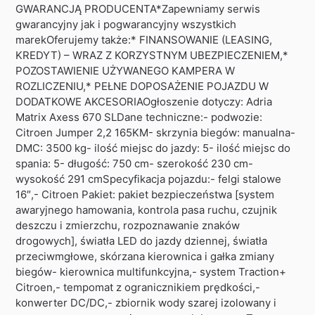
GWARANCJĄ PRODUCENTA*Zapewniamy serwis
gwarancyjny jak i pogwarancyjny wszystkich
marekOferujemy także:* FINANSOWANIE (LEASING,
KREDYT) – WRAZ Z KORZYSTNYM UBEZPIECZENIEM,*
POZOSTAWIENIE UŻYWANEGO KAMPERA W
ROZLICZENIU,* PEŁNE DOPOSAŻENIE POJAZDU W
DODATKOWE AKCESORIAOgłoszenie dotyczy: Adria
Matrix Axess 670 SLDane techniczne:- podwozie:
Citroen Jumper 2,2 165KM- skrzynia biegów: manualna-
DMC: 3500 kg- ilość miejsc do jazdy: 5- ilość miejsc do
spania: 5- długość: 750 cm- szerokość 230 cm-
wysokość 291 cmSpecyfikacja pojazdu:- felgi stalowe
16″,- Citroen Pakiet: pakiet bezpieczeństwa [system
awaryjnego hamowania, kontrola pasa ruchu, czujnik
deszczu i zmierzchu, rozpoznawanie znaków
drogowych], światła LED do jazdy dziennej, światła
przeciwmgłowe, skórzana kierownica i gałka zmiany
biegów- kierownica multifunkcyjna,- system Traction+
Citroen,- tempomat z ogranicznikiem prędkości,-
konwerter DC/DC,- zbiornik wody szarej izolowany i