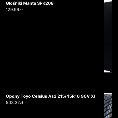
Głośniki Manta SPK208
129.99
zł
Opony Toyo Celsius As2 215/45R16 90V Xl
503.37
zł