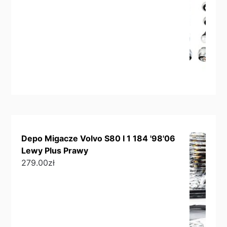
Depo Migacze Volvo S80 I 1 184 '98'06
Lewy Plus Prawy
279.00
zł