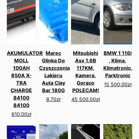
AKUMULATOR
Marec
Mitsubishi
BMW 1 116i
MOLL
Glinka Do
Asx 1.6B
, Klima,
100AH
Czyszczenia
117KM,
Klimatronic,
850A X-
Lakieru
Kamera.
Parktronic
TRA
Auta Clay
Gorąco
15 500.00
zł
CHARGE
Bar 180G
POLECAM!
84100
8.70
zł
45 500.00
zł
84100
610.00
zł