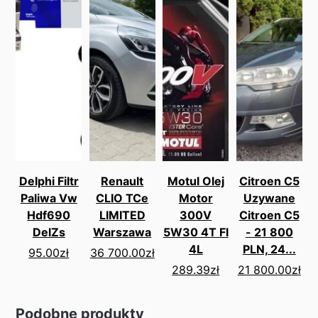
Delphi Filtr
Renault
Motul Olej
Citroen C5
Paliwa Vw
CLIO TCe
Motor
Uzywane
Hdf690
LIMITED
300V
Citroen C5
DelZs
Warszawa
5W30 4T Fl
- 21 800
4L
PLN, 24...
95.00
zł
36 700.00
zł
289.39
zł
21 800.00
zł
Podobne produkty