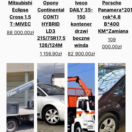
Mitsubishi
Opony
Iveco
Porsche
Eclipse
Continental
DAILY 35-
Panamera*20
Cross 1.5
CONTI
150
rok*4,8
T-MIVEC
HYBRID
kontener
B*400
LD3
drzwi
KM*Zamiana
88 000.00
zł
215/75R17,5
boczne
109
126/124M
winda
000.00
zł
1 156.90
zł
82 900.00
zł