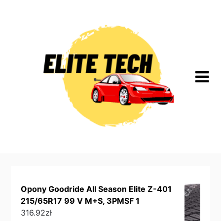
Skip
to
content
Opony Goodride All Season Elite Z-401
215/65R17 99 V M+S, 3PMSF 1
316.92
zł