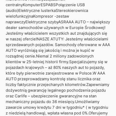
centralnyKomputerESPABSPołączenie USB
(audio)Elektryczne lusterkaStereokierownica
wielofunkcyjnaKompresor -zestaw
naprawczyElektryczne szybyASRAAA AUTO – największy
dealer samochodów używanych w Europie Środkowej!
Jesteśmy właścicielem wszystkich aut znajdujących się
w naszej ofercie!NASZE ATUTY: Jesteśmy właścicielami
sprzedawanych pojazdów. Samochody oferowane w AAA
AUTO wyróżniają się jakością i można je kupić w
rozsądnej cenie.Niemal 2 miliony zadowolonych
klientów w 25-letniej historii firmy.Specjalizujemy się w
pojazdach krajowych – aż 80% naszych aut to pojazdy,
które były pierwotnie zarejestrowane w Polsce.W AAA
AUTO przeprowadzamy kontrolę stanu licznika oraz
liczby faktycznie przejechanych kilometrów.Zapewniamy
dożywotnią gwarancję legalnego pochodzenia pojazdu
oraz Carlife – ubezpieczenie gwarancyjne na stan
mechaniczny pojazdu do 36 miesięcy.Umożliwiamy
zawarcie umowy kredytu 7 dni w tygodniu* ( w tygodniu
z niedzielą handlową), wpłata własna pod 0%.Oferujemy