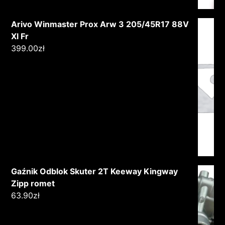
Arivo Winmaster Prox Arw 3 205/45R17 88V
Xl Fr
399.00
zł
Gaźnik Odblok Skuter 2T Keeway Kingway
Zipp romet
63.90
zł