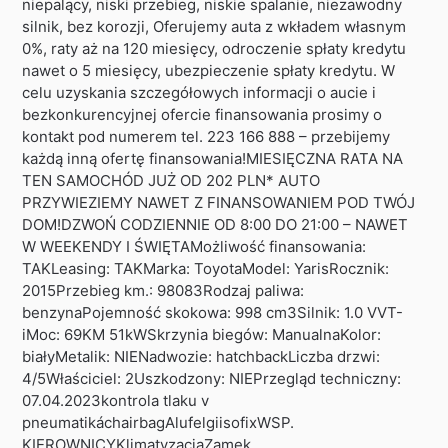
niepalący, niski przebieg, niskie spalanie, niezawodny
silnik, bez korozji, Oferujemy auta z wkładem własnym
0%, raty aż na 120 miesięcy, odroczenie spłaty kredytu
nawet o 5 miesięcy, ubezpieczenie spłaty kredytu. W
celu uzyskania szczegółowych informacji o aucie i
bezkonkurencyjnej ofercie finansowania prosimy o
kontakt pod numerem tel. 223 166 888 – przebijemy
każdą inną ofertę finansowania!MIESIĘCZNA RATA NA
TEN SAMOCHÓD JUŻ OD 202 PLN* AUTO
PRZYWIEZIEMY NAWET Z FINANSOWANIEM POD TWÓJ
DOM!DZWOŃ CODZIENNIE OD 8:00 DO 21:00 – NAWET
W WEEKENDY I ŚWIĘTAMożliwość finansowania:
TAKLeasing: TAKMarka: ToyotaModel: YarisRocznik:
2015Przebieg km.: 98083Rodzaj paliwa:
benzynaPojemność skokowa: 998 cm3Silnik: 1.0 VVT-
iMoc: 69KM 51kWSkrzynia biegów: ManualnaKolor:
białyMetalik: NIENadwozie: hatchbackLiczba drzwi:
4/5Właściciel: 2Uszkodzony: NIEPrzegląd techniczny:
07.04.2023kontrola tlaku v
pneumatikáchairbagAlufelgiisofixWSP.
KIEROWNICYKlimatyzacjaZamek