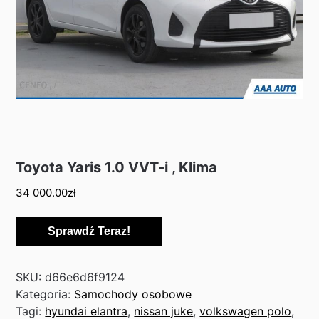
Toyota Yaris 1.0 VVT-i , Klima
34 000.00
zł
Sprawdź Teraz!
SKU:
d66e6d6f9124
Kategoria:
Samochody osobowe
Tagi:
hyundai elantra
,
nissan juke
,
volkswagen polo
,