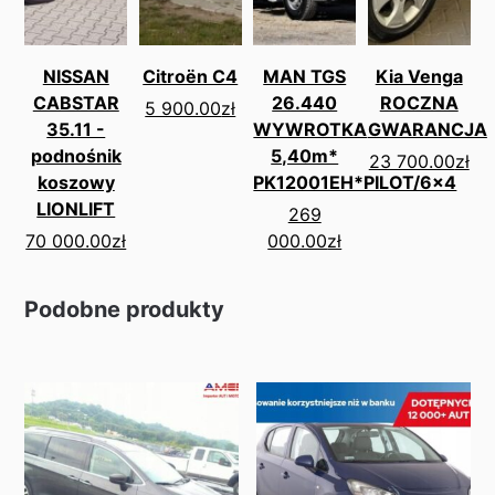
NISSAN
Citroën C4
MAN TGS
Kia Venga
CABSTAR
26.440
ROCZNA
5 900.00
zł
35.11 -
WYWROTKA
GWARANCJA
podnośnik
5,40m*
23 700.00
zł
koszowy
PK12001EH*PILOT/6x4
LIONLIFT
269
70 000.00
zł
000.00
zł
Podobne produkty