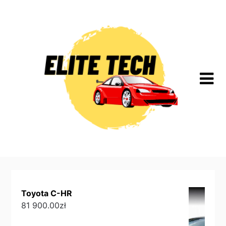
Skip
to
content
Toyota C-HR
81 900.00
zł