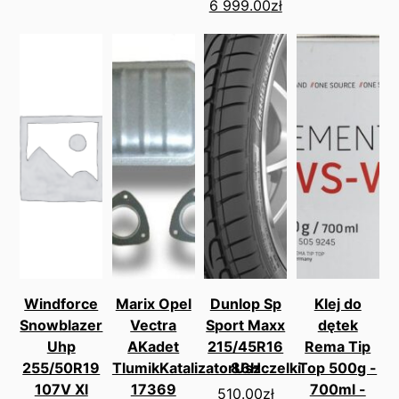
6 999.00
zł
Windforce
Marix Opel
Dunlop Sp
Klej do
Snowblazer
Vectra
Sport Maxx
dętek
Uhp
AKadet
215/45R16
Rema Tip
255/50R19
TlumikKatalizatorUszczelki
86H
Top 500g -
107V Xl
17369
700ml -
510.00
zł