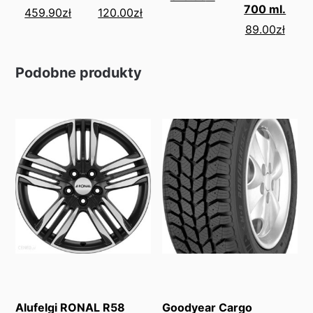
700 ml.
459.90
zł
120.00
zł
89.00
zł
Podobne produkty
Alufelgi RONAL R58
Goodyear Cargo