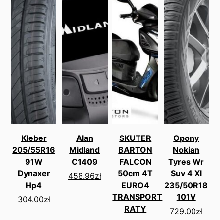
Kleber
Alan
SKUTER
Opony
205/55R16
Midland
BARTON
Nokian
91W
C1409
FALCON
Tyres Wr
Dynaxer
50cm 4T
Suv 4 Xl
458.96
zł
Hp4
EURO4
235/50R18
TRANSPORT
101V
304.00
zł
RATY
729.00
zł