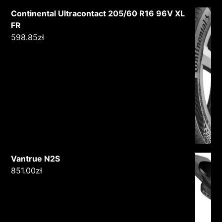
Continental Ultracontact 205/60 R16 96V XL
FR
598.85
zł
Vantrue N2S
851.00
zł