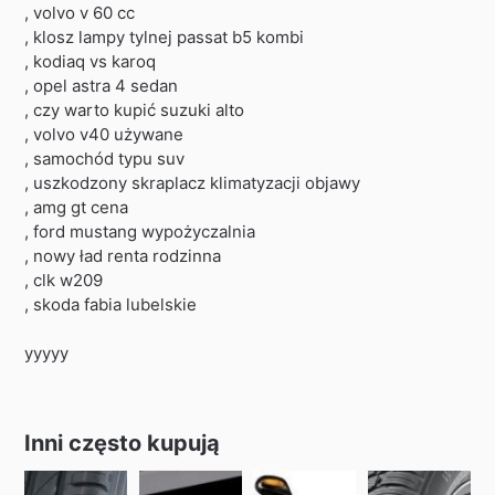
, volvo v 60 cc
, klosz lampy tylnej passat b5 kombi
, kodiaq vs karoq
, opel astra 4 sedan
, czy warto kupić suzuki alto
, volvo v40 używane
, samochód typu suv
, uszkodzony skraplacz klimatyzacji objawy
, amg gt cena
, ford mustang wypożyczalnia
, nowy ład renta rodzinna
, clk w209
, skoda fabia lubelskie
yyyyy
Inni często kupują