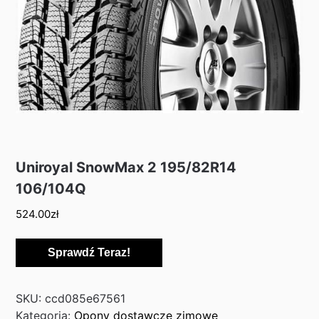
Uniroyal SnowMax 2 195/82R14
106/104Q
524.00
zł
Sprawdź Teraz!
SKU:
ccd085e67561
Kategoria:
Opony dostawcze zimowe