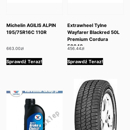
Michelin AGILIS ALPIN
Extrawheel Tylne
195/75R16C 110R
Wayfarer Blackred 50L
Premium Cordura
E0048
663.00
zł
456.44
zł
Sprawdź Teraz!
Sprawdź Teraz!