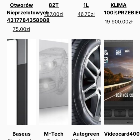
Otworów
82T
1L
KLIMA
Nieprzelotowych
100%PRZEBIE
187.00
zł
46.70
zł
4317784358088
19 900.00
zł
75.00
zł
Baseus
M-Tech
Autogreen
Videocard400