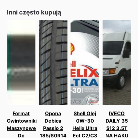
Inni często kupują
Format
Opona
Shell Olej
IVECO
Gwintowniki
Debica
0W-30
DAILY 35
Maszynowe
Passio 2
Helix Ultra
S12 3.5T
Do
185/60R14
Ect C2/C3
NA HAKU