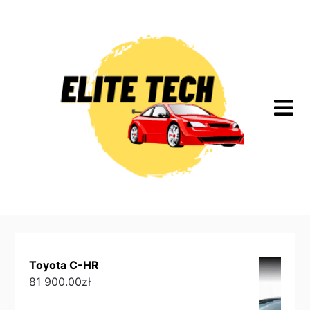
Skip
to
content
Toyota C-HR
81 900.00
zł