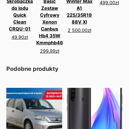
Skrobaczka
Basic
Winter Max
499.00
zł
do lodu
Zestaw
A1
Quick
Cyfrowy
225/35R19
Clean
Xenon
88V Xl
CRQU-01
Canbus
2 500.00
zł
Hb4 35W
49.90
zł
Kmmphb46
299.99
zł
Podobne produkty