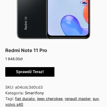
Redmi Note 11 Pro
1 648.00
zł
Sprawdź Teraz!
SKU:
a04cdc3d0cd3
Kategoria:
Smartfony
Tagi:
fiat ducato
,
jeep cherokee
,
renault master
,
suv
,
volvo s40