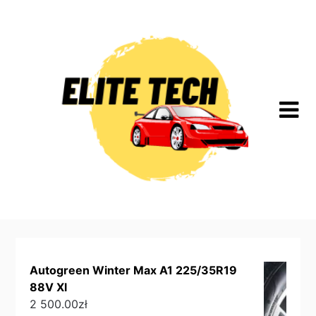
Skip
to
content
Autogreen Winter Max A1 225/35R19
88V Xl
2 500.00
zł