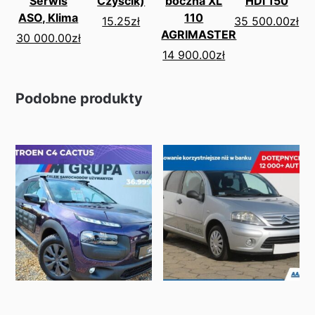
Serwis
Czyścik)
boczna XL
HDi 150
ASO, Klima
110
15.25
zł
35 500.00
zł
AGRIMASTER
30 000.00
zł
14 900.00
zł
Podobne produkty