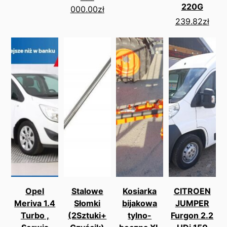
220G
000.00
zł
239.82
zł
Opel
Stalowe
Kosiarka
CITROEN
Meriva 1.4
Słomki
bijakowa
JUMPER
Turbo ,
(2Sztuki+
tylno-
Furgon 2.2