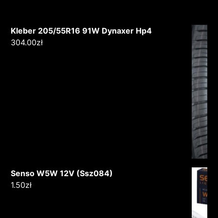
Kleber 205/55R16 91W Dynaxer Hp4
304.00
zł
Senso W5W 12V (Ssz084)
1.50
zł