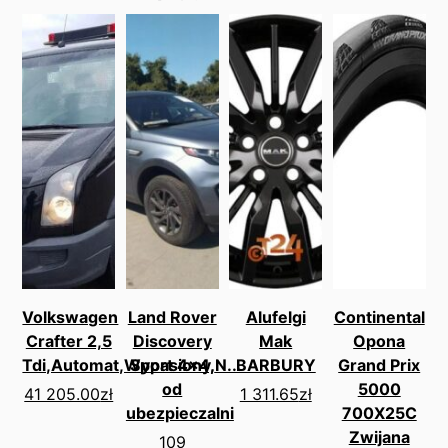
Volkswagen
Land Rover
Alufelgi
Continental
Crafter 2,5
Discovery
Mak
Opona
Tdi,Automat,Wypasiony,N...
Sport 4x4,
BARBURY
Grand Prix
od
5000
41 205.00
zł
1 311.65
zł
ubezpieczalni
700X25C
Zwijana
109