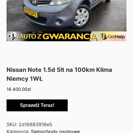
Nissan Note 1.5d 5lt na 100km Klima
Niemcy 1WŁ
16 400.00
zł
Sprawdź Teraz!
SKU:
2d16883916e5
Kategoria:
Samochody osobowe