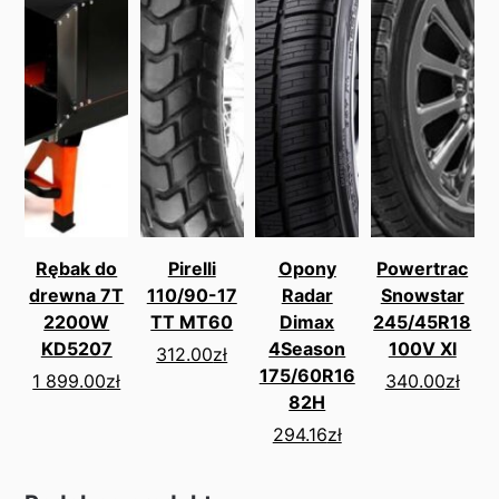
Rębak do
Pirelli
Opony
Powertrac
drewna 7T
110/90-17
Radar
Snowstar
2200W
TT MT60
Dimax
245/45R18
KD5207
4Season
100V Xl
312.00
zł
175/60R16
1 899.00
zł
340.00
zł
82H
294.16
zł