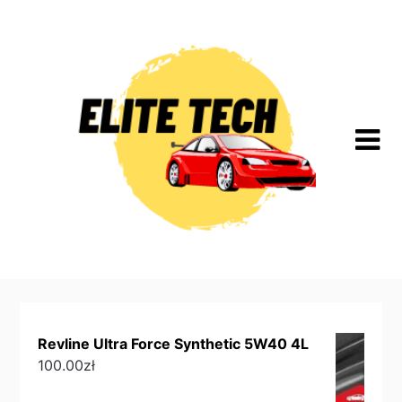
Skip
to
content
Revline Ultra Force Synthetic 5W40 4L
100.00
zł