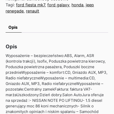
Tagi:
ford fiesta mk7
,
ford galaxy
,
honda
,
jeep
renegade
,
renault
Opis
Opis
Wyposażenie – bezpieczeństwo:ABS, Alarm, ASR
(kontrola trakcji), Isofix, Poduszka powietrzna kierowcy,
Poduszka powietrzna pasażera, Poduszki boczne
przednieWyposażenie – komfort:CD, Gniazdo AUX, MP3,
Radio niefabryczneWyposażenie – multimedia:CD,
Gniazdo AUX, MP3, Radio niefabryczneWyposażenie –
pozostałe:Centralny zamekFaktura: faktura VAT-
marżaUszkodzony:Dzień dobry.Salon AutoJura oferuje
na sprzedaż :- NISSAN NOTE PO LIFTINGU- 1.5 diesel
generujący moc 86 koni mechanicznych- Silnik o
znakomitych opiniach i niskim spalaniu – Samochód