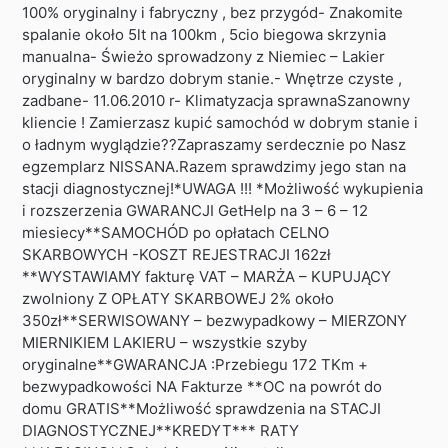
100% oryginalny i fabryczny , bez przygód- Znakomite
spalanie około 5lt na 100km , 5cio biegowa skrzynia
manualna- Świeżo sprowadzony z Niemiec – Lakier
oryginalny w bardzo dobrym stanie.- Wnętrze czyste ,
zadbane- 11.06.2010 r- Klimatyzacja sprawnaSzanowny
kliencie ! Zamierzasz kupić samochód w dobrym stanie i
o ładnym wyglądzie??Zapraszamy serdecznie po Nasz
egzemplarz NISSANA.Razem sprawdzimy jego stan na
stacji diagnostycznej!*UWAGA !!! *Możliwość wykupienia
i rozszerzenia GWARANCJI GetHelp na 3 – 6 – 12
miesiecy**SAMOCHÓD po opłatach CELNO
SKARBOWYCH -KOSZT REJESTRACJI 162zł
**WYSTAWIAMY fakturę VAT – MARŻA – KUPUJĄCY
zwolniony Z OPŁATY SKARBOWEJ 2% około
350zł**SERWISOWANY – bezwypadkowy – MIERZONY
MIERNIKIEM LAKIERU – wszystkie szyby
oryginalne**GWARANCJA :Przebiegu 172 TKm +
bezwypadkowości NA Fakturze **OC na powrót do
domu GRATIS**Możliwość sprawdzenia na STACJI
DIAGNOSTYCZNEJ**KREDYT*** RATY