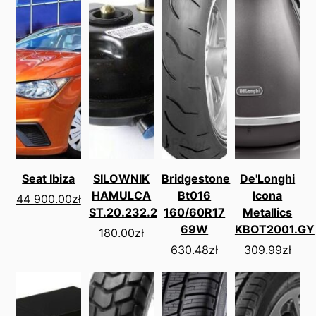
Seat Ibiza
SILOWNIK
Bridgestone
De'Longhi
HAMULCA
Bt016
Icona
44 900.00
zł
ST.20.232.2
160/60R17
Metallics
69W
KBOT2001.GY
180.00
zł
630.48
zł
309.99
zł