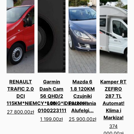
RENAULT
Garmin
Mazda 6
Kamper RT
TRAFIC 2.0
Dash Cam
1.8 120KM
ZEFIRO
DCI
56 QHD/2
Czujniki
287 TL
115KM*NIEMCY*LONG*IDEALNY!!
140
Parkowania
Automat!
0100223111
Alufelgi...
Klima i
27 800.00
zł
Markiza!
1 199.00
zł
25 900.00
zł
374
000.00
zł