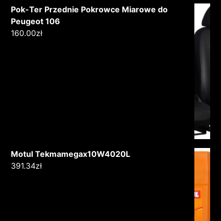
Pok-Ter Przednie Pokrowce Miarowe do
Peugeot 106
160.00
zł
Motul Tekmamegax10W4020L
391.34
zł