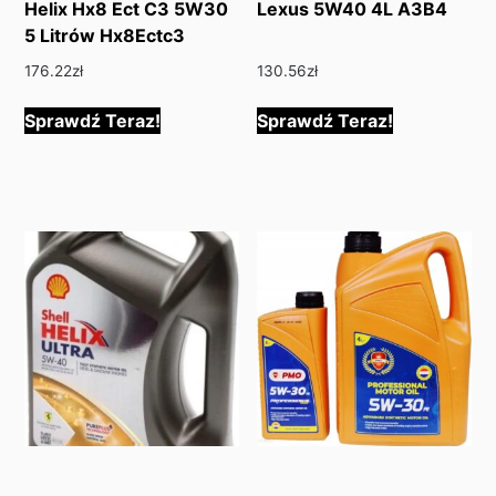
Helix Hx8 Ect C3 5W30
Lexus 5W40 4L A3B4
5 Litrów Hx8Ectc3
176.22
zł
130.56
zł
Sprawdź Teraz!
Sprawdź Teraz!