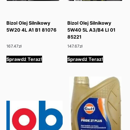
Bizol Olej Silnikowy
Bizol Olej Silnikowy
5W20 4L A1 B1 81076
5W40 5L A3/B4 Ll 01
85221
167.47
zł
147.67
zł
Sprawdź Teraz!
Sprawdź Teraz!