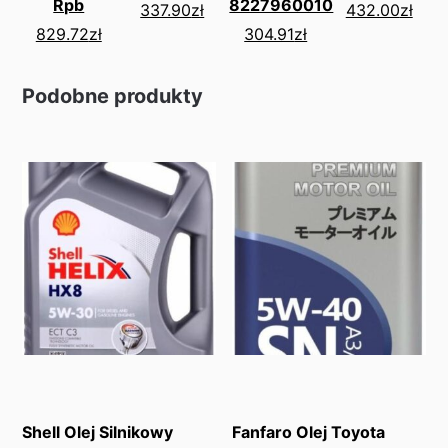
Rpb
8227960010
337.90
zł
432.00
zł
829.72
zł
304.91
zł
Podobne produkty
Shell Olej Silnikowy
Fanfaro Olej Toyota