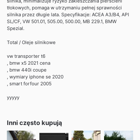
silnika, minimalizuje ryzyko zakleszczania pierścieni
tłokowych, pomaga w utrzymaniu pełnej sprawności
silnika przez długie lata. Specyfikacje: ACEA A3/B4, API
SL/CF, VW 501.01, 505.00, 500.00, MB 229.1, BMW
Spezial.
Total / Oleje silnikowe
vw transporter t6
, bmw x5 2021 cena
, bmw 440i coupe
, wymiary iphone se 2020
, smart forfour 2005
yyyyy
Inni często kupują