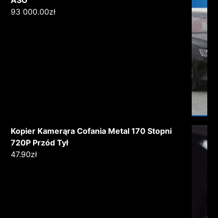
93 000.00
zł
Kopier Kamerąra Cofania Metal 170 Stopni
720P Przód Tył
47.90
zł