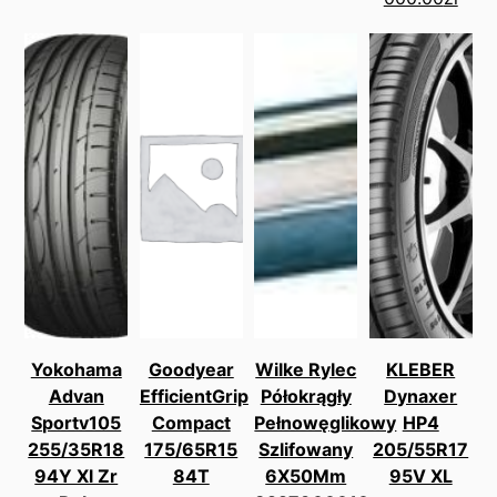
Yokohama
Goodyear
Wilke Rylec
KLEBER
Advan
EfficientGrip
Półokrągły
Dynaxer
Sportv105
Compact
Pełnowęglikowy
HP4
255/35R18
175/65R15
Szlifowany
205/55R17
94Y Xl Zr
84T
6X50Mm
95V XL