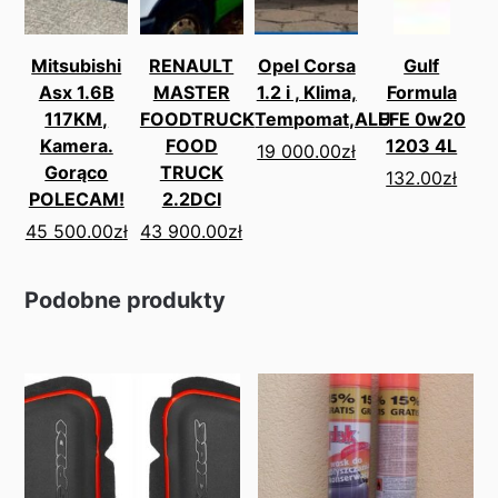
Mitsubishi
RENAULT
Opel Corsa
Gulf
Asx 1.6B
MASTER
1.2 i , Klima,
Formula
117KM,
FOODTRUCK
Tempomat,ALU
EFE 0w20
Kamera.
FOOD
1203 4L
19 000.00
zł
Gorąco
TRUCK
132.00
zł
POLECAM!
2.2DCI
45 500.00
zł
43 900.00
zł
Podobne produkty