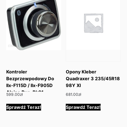
Kontroler
Opony Kleber
Bezprzewpodowy Do
Quadraxer 3 235/45R18
Ilx-F115D / Ilx-F905D
98Y Xl
Alpine Rue-Bk01
599.00
zł
681.00
zł
Sprawdź Teraz!
Sprawdź Teraz!