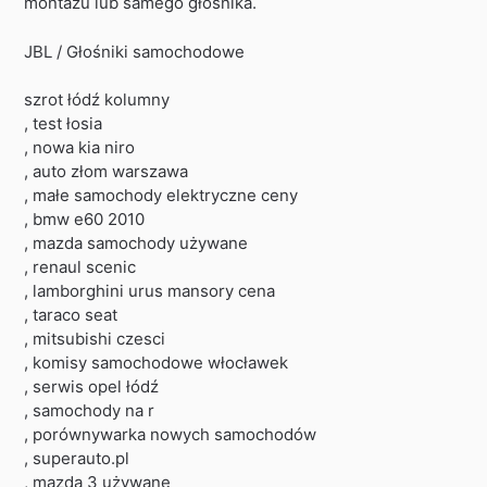
montażu lub samego głośnika.
JBL / Głośniki samochodowe
szrot łódź kolumny
, test łosia
, nowa kia niro
, auto złom warszawa
, małe samochody elektryczne ceny
, bmw e60 2010
, mazda samochody używane
, renaul scenic
, lamborghini urus mansory cena
, taraco seat
, mitsubishi czesci
, komisy samochodowe włocławek
, serwis opel łódź
, samochody na r
, porównywarka nowych samochodów
, superauto.pl
, mazda 3 używane