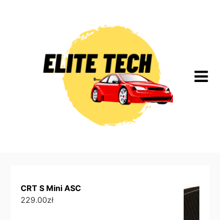
Skip
to
content
CRT S Mini ASC
229.00
zł