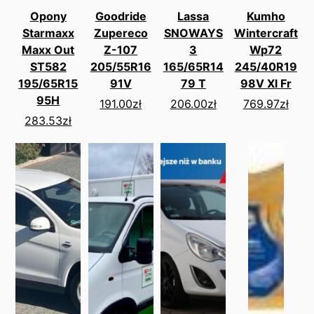
Opony
Goodride
Lassa
Kumho
Starmaxx
Zupereco
SNOWAYS
Wintercraft
Maxx Out
Z-107
3
Wp72
ST582
205/55R16
165/65R14
245/40R19
195/65R15
91V
79 T
98V Xl Fr
95H
191.00
zł
206.00
zł
769.97
zł
283.53
zł