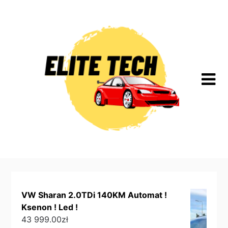
Skip
to
content
VW Sharan 2.0TDi 140KM Automat !
Ksenon ! Led !
43 999.00
zł