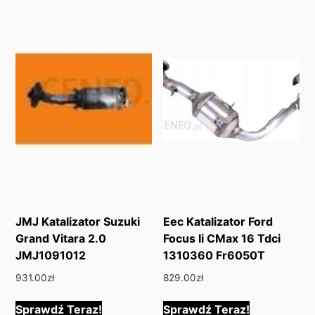
JMJ Katalizator Suzuki
Eec Katalizator Ford
Grand Vitara 2.0
Focus Ii CMax 16 Tdci
JMJ1091012
1310360 Fr6050T
931.00
zł
829.00
zł
Sprawdź Teraz!
Sprawdź Teraz!