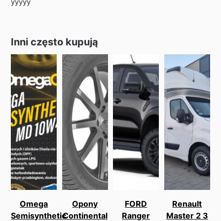
yyyyy
Inni często kupują
Omega
Opony
FORD
Renault
Semisynthetic
Continental
Ranger
Master 2 3