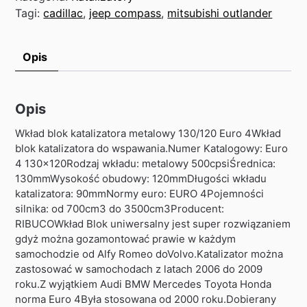
Tagi:
cadillac
,
jeep compass
,
mitsubishi outlander
Opis
Opis
Wkład blok katalizatora metalowy 130/120 Euro 4Wkład
blok katalizatora do wspawania.Numer Katalogowy: Euro
4 130x120Rodzaj wkładu: metalowy 500cpsiŚrednica:
130mmWysokość obudowy: 120mmDługości wkładu
katalizatora: 90mmNormy euro: EURO 4Pojemności
silnika: od 700cm3 do 3500cm3Producent:
RIBUCOWkład Blok uniwersalny jest super rozwiązaniem
gdyż można gozamontować prawie w każdym
samochodzie od Alfy Romeo doVolvo.Katalizator można
zastosować w samochodach z latach 2006 do 2009
roku.Z wyjątkiem Audi BMW Mercedes Toyota Honda
norma Euro 4Była stosowana od 2000 roku.Dobierany