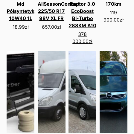
Md
AllSeasonContact
Raptor 3.0
170km
Półsyntetyk
225/50 R17
EcoBoost
119
10W40 1L
98V XL FR
Bi-Turbo
900.00
zł
288KM A10
18.99
zł
657.00
zł
378
000.00
zł