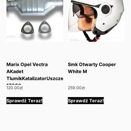
Marix Opel Vectra
Smk Otwarty Cooper
AKadet
White M
TlumikKatalizatorUszczelki
17369
120.00
zł
259.00
zł
Sprawdź Teraz!
Sprawdź Teraz!