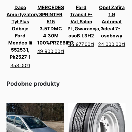
Daco
MERCEDES
Ford
Opel Zafira
Amortyzatory
SPRINTER
Transit F-
1.9
Tył Plus
515
Vat,Salon
Automat
Odboje
3.5TDMC
PL,Gwarancja,3-
ideał 7-
Ford
4.30M
osoB.L3H2
osobowy
Mondeo Iii
100%PRZEBIEG
85 977.00
zł
24 000.00
zł
552531,
49 900.00
zł
Pk2527 1
353.00
zł
Podobne produkty