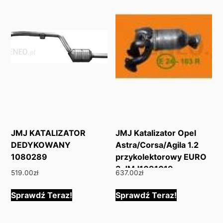
JMJ KATALIZATOR
JMJ Katalizator Opel
DEDYKOWANY
Astra/Corsa/Agila 1.2
1080289
przykolektorowy EURO
3 JMJ1091019
519.00
zł
637.00
zł
Sprawdź Teraz!
Sprawdź Teraz!