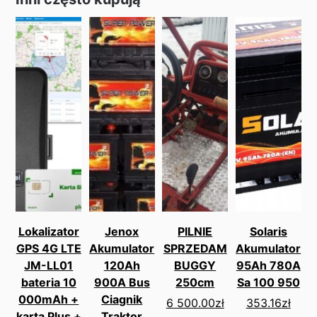
Lokalizator
Jenox
PILNIE
Solaris
GPS 4G LTE
Akumulator
SPRZEDAM
Akumulator
JM-LL01
120Ah
BUGGY
95Ah 780A
bateria 10
900A Bus
250cm
Sa 100 950
000mAh +
Ciagnik
6 500.00
zł
353.16
zł
karta Plus +
Traktor