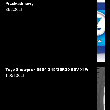
Przekładniowy
362.00
zł
Toyo Snowprox S954 245/35R20 95V Xl Fr
1 051.00
zł