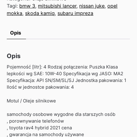
Tagi:
bmw 3
,
mitsubishi lancer
,
nissan juke
,
opel
mokka
,
skoda kamiq
,
subaru impreza
Opis
Opis
Pojemność [litr]: 4 Rodzaj połączenia: Puszka Klasa
lepkości wg SAE: 10W-40 Specyfikacja wg JASO: MA2
Specyfikacja: API SN/SM/SL/SJ Jednostka pakowania: 1
Ilość w jednostce pakowania: 4
Motul / Oleje silnikowe
samochody osobowe wygodne dla starszych osób
, porownywanie telefonów
, toyota rav4 hybrid 2021 cena
, gwarancja na samochody używane