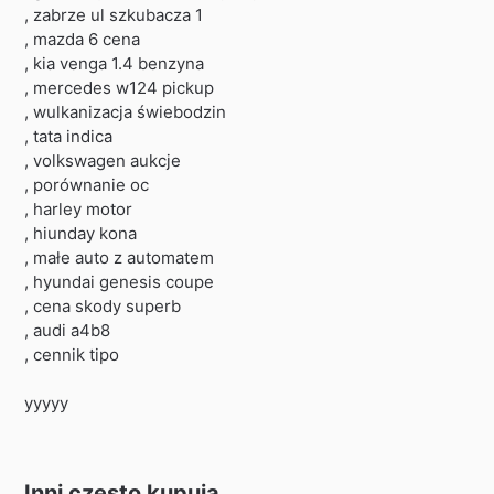
, zabrze ul szkubacza 1
, mazda 6 cena
, kia venga 1.4 benzyna
, mercedes w124 pickup
, wulkanizacja świebodzin
, tata indica
, volkswagen aukcje
, porównanie oc
, harley motor
, hiunday kona
, małe auto z automatem
, hyundai genesis coupe
, cena skody superb
, audi a4b8
, cennik tipo
yyyyy
Inni często kupują