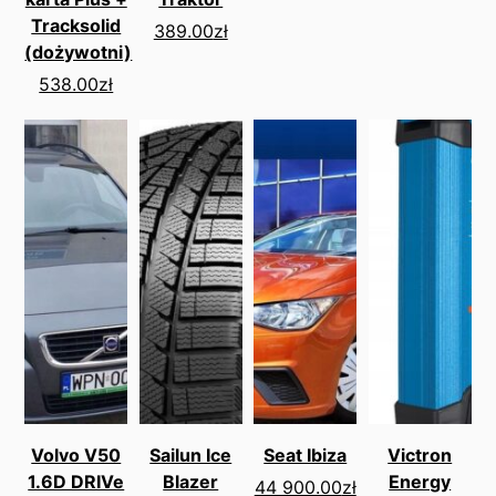
Tracksolid
389.00
zł
(dożywotni)
538.00
zł
Volvo V50
Sailun Ice
Seat Ibiza
Victron
1.6D DRIVe
Blazer
Energy
44 900.00
zł