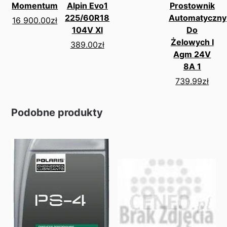
Momentum
Alpin Evo1
Prostownik
225/60R18
Automatyczny
16 900.00
zł
104V Xl
Do
Żelowych I
389.00
zł
Agm 24V
8A 1
739.99
zł
Podobne produkty