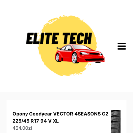
Skip
to
content
Opony Goodyear VECTOR 4SEASONS G2
225/45 R17 94 V XL
464.00
zł