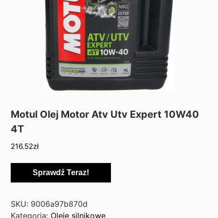
Motul Olej Motor Atv Utv Expert 10W40
4T
216.52
zł
Sprawdź Teraz!
SKU:
9006a97b870d
Kategoria:
Oleje silnikowe