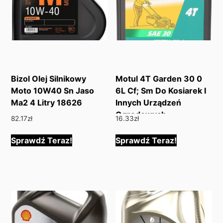
Bizol Olej Silnikowy
Motul 4T Garden 30 0
Moto 10W40 Sn Jaso
6L Cf; Sm Do Kosiarek I
Ma2 4 Litry 18626
Innych Urządzeń
Ogrodowych
82.17
zł
16.33
zł
Motulgarden4Tsae306
Sprawdź Teraz!
Sprawdź Teraz!