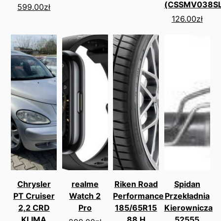
(CSSMV038SL
599.00
zł
126.00
zł
Chrysler
realme
Riken Road
Spidan
PT Cruiser
Watch 2
Performance
Przekładnia
2,2 CRD
Pro
185/65R15
Kierownicza
KLIMA
88 H
52555