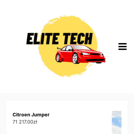
Skip
to
content
Citroen Jumper
71 217.00
zł