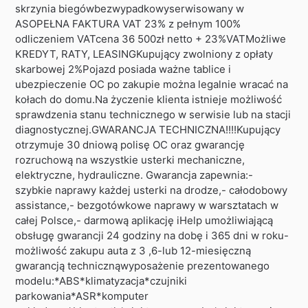
skrzynia biegówbezwypadkowyserwisowany w
ASOPEŁNA FAKTURA VAT 23% z pełnym 100%
odliczeniem VATcena 36 500zł netto + 23%VATMożliwe
KREDYT, RATY, LEASINGKupujący zwolniony z opłaty
skarbowej 2%Pojazd posiada ważne tablice i
ubezpieczenie OC po zakupie można legalnie wracać na
kołach do domu.Na życzenie klienta istnieje możliwość
sprawdzenia stanu technicznego w serwisie lub na stacji
diagnostycznej.GWARANCJA TECHNICZNA!!!!Kupujący
otrzymuje 30 dniową polisę OC oraz gwarancję
rozruchową na wszystkie usterki mechaniczne,
elektryczne, hydrauliczne. Gwarancja zapewnia:-
szybkie naprawy każdej usterki na drodze,- całodobowy
assistance,- bezgotówkowe naprawy w warsztatach w
całej Polsce,- darmową aplikację iHelp umożliwiającą
obsługę gwarancji 24 godziny na dobę i 365 dni w roku-
możliwość zakupu auta z 3 ,6-lub 12-miesięczną
gwarancją technicznąwyposażenie prezentowanego
modelu:*ABS*klimatyzacja*czujniki
parkowania*ASR*komputer