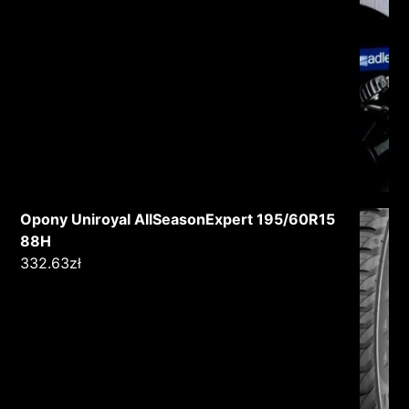
Opony Uniroyal AllSeasonExpert 195/60R15
88H
332.63
zł