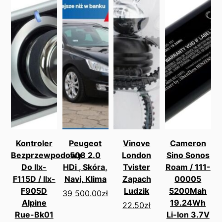
Kontroler
Peugeot
Vinove
Cameron
Bezprzewpodowy
508 2.0
London
Sino Sonos
Do Ilx-
HDi , Skóra,
Tvister
Roam / 111-
F115D / Ilx-
Navi, Klima
Zapach
00005
F905D
Ludzik
5200Mah
39 500.00
zł
Alpine
19.24Wh
22.50
zł
Rue-Bk01
Li-Ion 3.7V