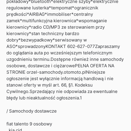
pokładowy*bluetooth*elektryczne szyby*elektrycznie
regulowane lusterka*tempomat*ogranicznik
prędkości*AIRBAG*immobiliser*centralny
zamek*multifunkcyjna kierownica*wspomaganie
kierownicy*radio CD/MP3 ze sterowaniem przy
kierownicy*stan techniczny bardzo
dobry*bezwypadkowy*serwisowany w
ASO*sprowadzonyKONTAKT 602-627-077Zapraszamy
do oglądania auta po wcześniejszym telefonicznym
uzgodnieniu terminu.Dostępne również inne samochody
osobowe, dostawcze i ciężarowePEŁNA OFERTA NA
STRONIE orzel-samochody.otomoto.plNiniejsze
ogłoszenie jest wyłącznie informacją handlową i nie
stanowi oferty w myśl art. 66, §1. Kodeksu
Cywilnego.Sprzedający nie odpowiada za ewentualne
błędy lub nieaktualność ogłoszenia.1
/ Samochody dostawcze
fiat talento 9 osobowy
, kia cid