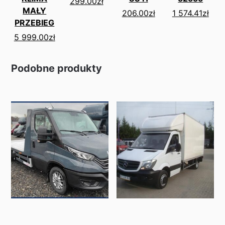
299.00
zł
MAŁY
206.00
zł
1 574.41
zł
PRZEBIEG
5 999.00
zł
Podobne produkty