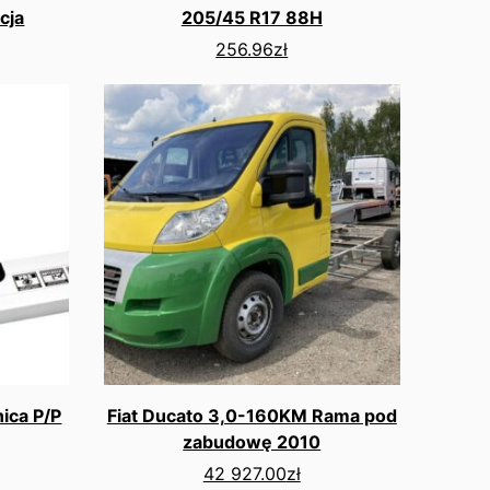
cja
205/45 R17 88H
256.96
zł
ica P/P
Fiat Ducato 3,0-160KM Rama pod
zabudowę 2010
42 927.00
zł