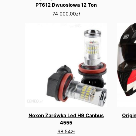
PT612 Dwuosiowa 12 Ton
74 000.00
zł
Noxon Żarówka Led H9 Canbus
Origi
4555
68.54
zł