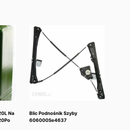
20L Na
Blic Podnośnik Szyby
K20Po
606000Se4637