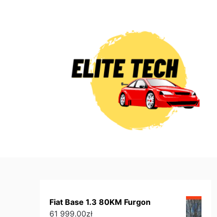
Skip
to
content
Fiat Base 1.3 80KM Furgon
61 999.00
zł