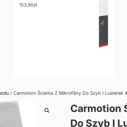
153.90
zł
hodu
/ Carmotion Ścierka Z Mikrofibry Do Szyb I Lusterek
Carmotion Ś
Do Szyb I 