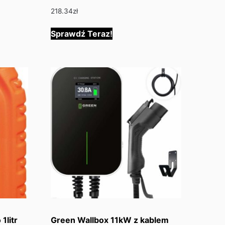
218.34
zł
Sprawdź Teraz!
1litr
Green Wallbox 11kW z kablem