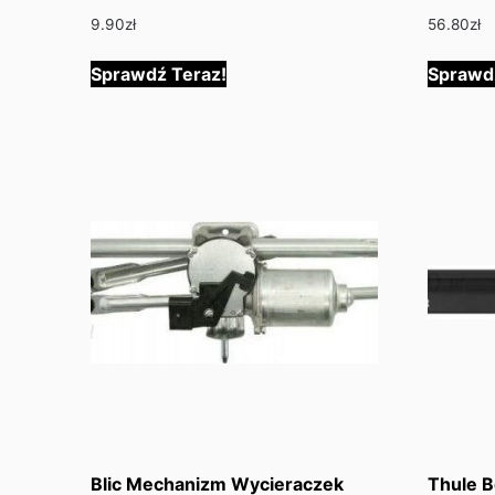
9.90
zł
56.80
zł
Sprawdź Teraz!
Sprawd
Blic Mechanizm Wycieraczek
Thule B