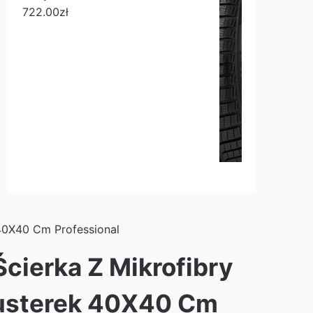
722.00
zł
 40X40 Cm Professional
cierka Z Mikrofibry
Lusterek 40X40 Cm