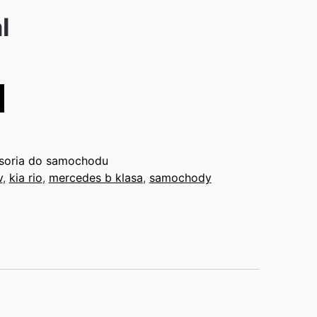
l
esoria do samochodu
v
,
kia rio
,
mercedes b klasa
,
samochody