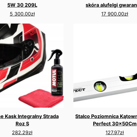
5W 30 209L
skóra alufelgi gwaran
5 300.00
zł
17 900.00
zł
ne Kask Integralny Strada
Stalco Poziomnica Kątown
Roz S
Perfect 30x50Cm
282.29
zł
127.97
zł