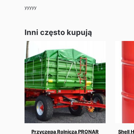
yyyyy
Inni często kupują
Przyczepa Rolnicza PRONAR
Shell 