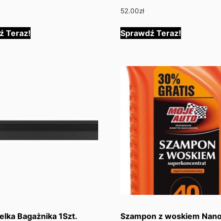
52.00
zł
ź Teraz!
Sprawdź Teraz!
elka Bagażnika 1Szt.
Szampon z woskiem Nano 