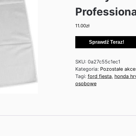
Professiona
11.00
zł
Sprawdź Teraz!
SKU:
0a27c55c1ec1
Kategoria:
Pozostałe akc
Tagi:
ford fiesta
,
honda hr
osobowe