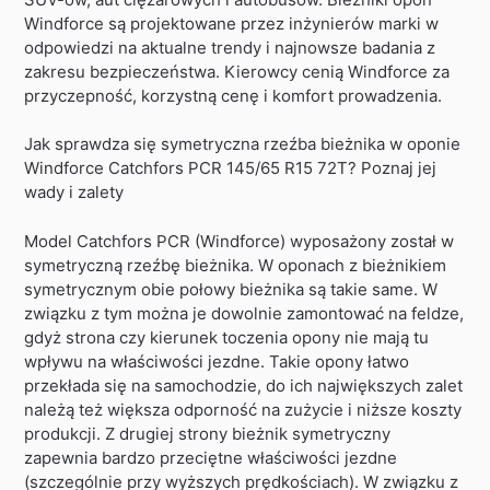
Windforce są projektowane przez inżynierów marki w
odpowiedzi na aktualne trendy i najnowsze badania z
zakresu bezpieczeństwa. Kierowcy cenią Windforce za
przyczepność, korzystną cenę i komfort prowadzenia.
Jak sprawdza się symetryczna rzeźba bieżnika w oponie
Windforce Catchfors PCR 145/65 R15 72T? Poznaj jej
wady i zalety
Model Catchfors PCR (Windforce) wyposażony został w
symetryczną rzeźbę bieżnika. W oponach z bieżnikiem
symetrycznym obie połowy bieżnika są takie same. W
związku z tym można je dowolnie zamontować na feldze,
gdyż strona czy kierunek toczenia opony nie mają tu
wpływu na właściwości jezdne. Takie opony łatwo
przekłada się na samochodzie, do ich największych zalet
należą też większa odporność na zużycie i niższe koszty
produkcji. Z drugiej strony bieżnik symetryczny
zapewnia bardzo przeciętne właściwości jezdne
(szczególnie przy wyższych prędkościach). W związku z