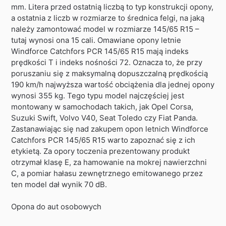
mm. Litera przed ostatnią liczbą to typ konstrukcji opony,
a ostatnia z liczb w rozmiarze to średnica felgi, na jaką
należy zamontować model w rozmiarze 145/65 R15 –
tutaj wynosi ona 15 cali. Omawiane opony letnie
Windforce Catchfors PCR 145/65 R15 mają indeks
prędkości T i indeks nośności 72. Oznacza to, że przy
poruszaniu się z maksymalną dopuszczalną prędkością
190 km/h najwyższa wartość obciążenia dla jednej opony
wynosi 355 kg. Tego typu model najczęściej jest
montowany w samochodach takich, jak Opel Corsa,
Suzuki Swift, Volvo V40, Seat Toledo czy Fiat Panda.
Zastanawiając się nad zakupem opon letnich Windforce
Catchfors PCR 145/65 R15 warto zapoznać się z ich
etykietą. Za opory toczenia prezentowany produkt
otrzymał klasę E, za hamowanie na mokrej nawierzchni
C, a pomiar hałasu zewnętrznego emitowanego przez
ten model dał wynik 70 dB.
Opona do aut osobowych