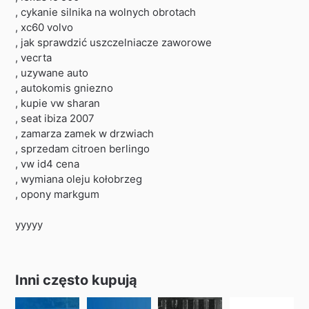
, cykanie silnika na wolnych obrotach
, xc60 volvo
, jak sprawdzić uszczelniacze zaworowe
, vecrta
, uzywane auto
, autokomis gniezno
, kupie vw sharan
, seat ibiza 2007
, zamarza zamek w drzwiach
, sprzedam citroen berlingo
, vw id4 cena
, wymiana oleju kołobrzeg
, opony markgum
yyyyy
Inni często kupują