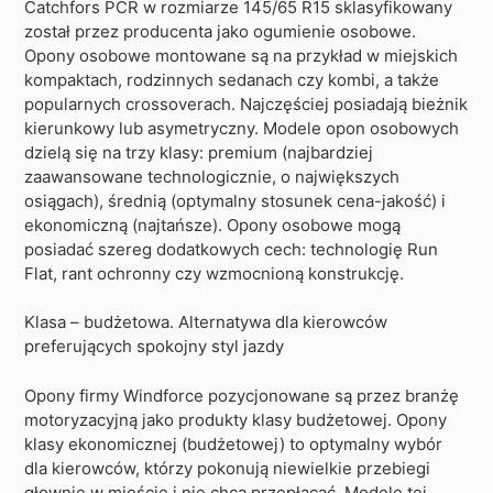
Catchfors PCR w rozmiarze 145/65 R15 sklasyfikowany
został przez producenta jako ogumienie osobowe.
Opony osobowe montowane są na przykład w miejskich
kompaktach, rodzinnych sedanach czy kombi, a także
popularnych crossoverach. Najczęściej posiadają bieżnik
kierunkowy lub asymetryczny. Modele opon osobowych
dzielą się na trzy klasy: premium (najbardziej
zaawansowane technologicznie, o największych
osiągach), średnią (optymalny stosunek cena-jakość) i
ekonomiczną (najtańsze). Opony osobowe mogą
posiadać szereg dodatkowych cech: technologię Run
Flat, rant ochronny czy wzmocnioną konstrukcję.
Klasa – budżetowa. Alternatywa dla kierowców
preferujących spokojny styl jazdy
Opony firmy Windforce pozycjonowane są przez branżę
motoryzacyjną jako produkty klasy budżetowej. Opony
klasy ekonomicznej (budżetowej) to optymalny wybór
dla kierowców, którzy pokonują niewielkie przebiegi
głownie w mieście i nie chcą przepłacać. Modele tej