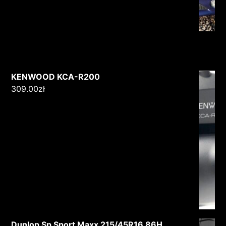
KENWOOD KCA-R200
309.00
zł
Dunlop Sp Sport Maxx 215/45R16 86H