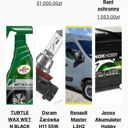
Rant
51 000.00
zł
ochronny
1 053.00
zł
TURTLE
Osram
Renault
Jenox
WAX WET
Żarówka
Master
Akumulator
N BLACK
H11 55W,
L3H2
Hobby