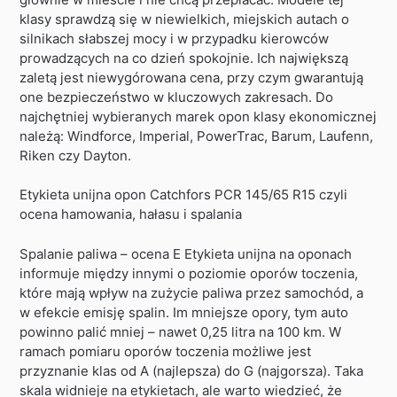
klasy sprawdzą się w niewielkich, miejskich autach o
silnikach słabszej mocy i w przypadku kierowców
prowadzących na co dzień spokojnie. Ich największą
zaletą jest niewygórowana cena, przy czym gwarantują
one bezpieczeństwo w kluczowych zakresach. Do
najchętniej wybieranych marek opon klasy ekonomicznej
należą: Windforce, Imperial, PowerTrac, Barum, Laufenn,
Riken czy Dayton.
Etykieta unijna opon Catchfors PCR 145/65 R15 czyli
ocena hamowania, hałasu i spalania
Spalanie paliwa – ocena E Etykieta unijna na oponach
informuje między innymi o poziomie oporów toczenia,
które mają wpływ na zużycie paliwa przez samochód, a
w efekcie emisję spalin. Im mniejsze opory, tym auto
powinno palić mniej – nawet 0,25 litra na 100 km. W
ramach pomiaru oporów toczenia możliwe jest
przyznanie klas od A (najlepsza) do G (najgorsza). Taka
skala widnieje na etykietach, ale warto wiedzieć, że