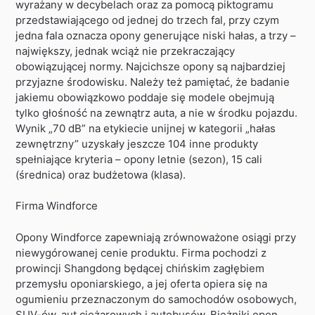
wyrażany w decybelach oraz za pomocą piktogramu
przedstawiającego od jednej do trzech fal, przy czym
jedna fala oznacza opony generujące niski hałas, a trzy –
największy, jednak wciąż nie przekraczający
obowiązującej normy. Najcichsze opony są najbardziej
przyjazne środowisku. Należy też pamiętać, że badanie
jakiemu obowiązkowo poddaje się modele obejmują
tylko głośność na zewnątrz auta, a nie w środku pojazdu.
Wynik „70 dB” na etykiecie unijnej w kategorii „hałas
zewnętrzny” uzyskały jeszcze 104 inne produkty
spełniające kryteria – opony letnie (sezon), 15 cali
(średnica) oraz budżetowa (klasa).
Firma Windforce
Opony Windforce zapewniają zrównoważone osiągi przy
niewygórowanej cenie produktu. Firma pochodzi z
prowincji Shangdong będącej chińskim zagłębiem
przemysłu oponiarskiego, a jej oferta opiera się na
ogumieniu przeznaczonym do samochodów osobowych,
SUV-ów, aut ciężarowych i autobusów. Bieżniki opon