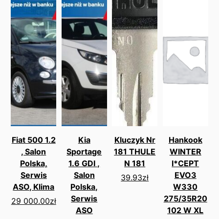
Fiat 500 1.2
Kia
Kluczyk Nr
Hankook
, Salon
Sportage
181 THULE
WINTER
Polska,
1.6 GDI ,
N 181
I*CEPT
Serwis
Salon
EVO3
39.93
zł
ASO, Klima
Polska,
W330
Serwis
275/35R20
29 000.00
zł
ASO
102 W XL