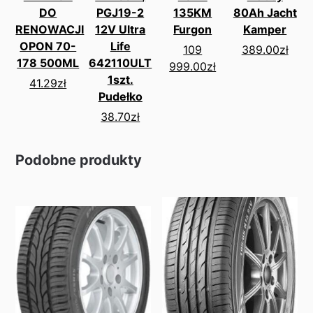
DO
PGJ19-2
135KM
80Ah Jacht
RENOWACJI
12V Ultra
Furgon
Kamper
OPON 70-
Life
109
389.00
zł
178 500ML
642110ULT
999.00
zł
1szt.
41.29
zł
Pudełko
38.70
zł
Podobne produkty