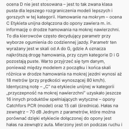
ocena D nie jest stosowana – jest to tak zwana klasa
pusta dla lepszego rozgraniczenia modeli lepszych i
gorszych w tej kategorii. Hamowanie na mokrym – ocena
C Etykieta unijna dołączona do opony zawiera m. in.
informację o drodze hamowania na mokrej nawierzchni.
To dla kierowców często decydujący parametr przy
wyborze ogumienia do codziennej jazdy. Parametr ten
wyrażany jest w skali od A do G, gdzie A oznacza
najkrótszą drogę hamowania, przy czym kategorie D i G
pozostają puste. Warto przyjrzeć się tym danym,
ponieważ między modelem z początku i końca skali
różnica w drodze hamowania na mokrej jezdni wynosi aż
18 metrów (przy prędkości wynoszącej 80 km/h).
Identyczną notę – „C” na etykiecie unijnej w kategorii
„przyczepność na mokrej nawierzchni” uzyskało jeszcze
16 innych produktów spełniających wytyczne – opony
Catchfors PCR (model) oraz 15 cali (średnica). Hałas na
zewnątrz – 70 dB Jednym z parametrów, które można
porównać dzięki etykiecie dołączonej do opony jest
hałas na zewnątrz auta. Mierzony jest on podczas ruchu i