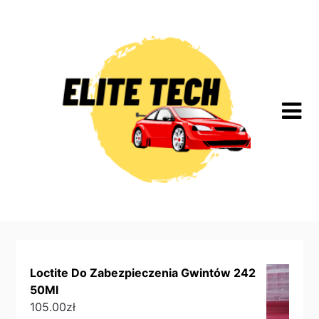
Skip
to
content
Loctite Do Zabezpieczenia Gwintów 242
50Ml
105.00
zł