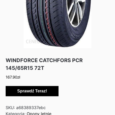
WINDFORCE CATCHFORS PCR
145/65R15 72T
167.90
zł
Sprawdź Teraz!
SKU:
a68389337ebc
Kategoria:
Opony letnie