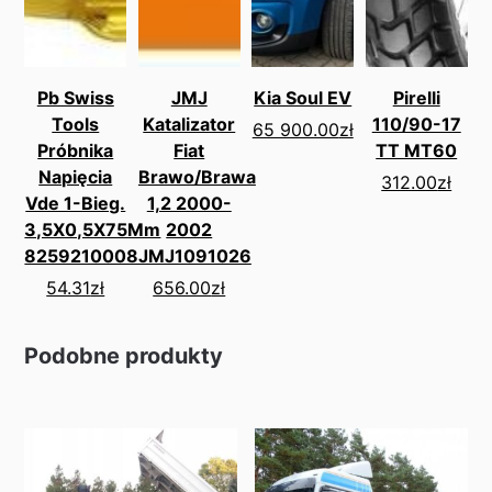
Pb Swiss
JMJ
Kia Soul EV
Pirelli
Tools
Katalizator
110/90-17
65 900.00
zł
Próbnika
Fiat
TT MT60
Napięcia
Brawo/Brawa
312.00
zł
Vde 1-Bieg.
1,2 2000-
3,5X0,5X75Mm
2002
8259210008
JMJ1091026
54.31
zł
656.00
zł
Podobne produkty