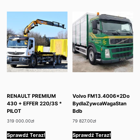
RENAULT PREMIUM
Volvo FM13.4006x2Do
430 + EFFER 220/3S *
BydlaZywcaWagaStan
PILOT
Bdb
319 000.00
zł
79 827.00
zł
Sprawdź Teraz!
Sprawdź Teraz!