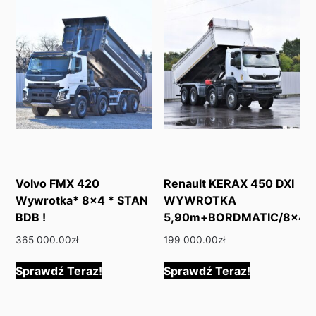
Volvo FMX 420
Renault KERAX 450 DXI
Wywrotka* 8×4 * STAN
WYWROTKA
BDB !
5,90m+BORDMATIC/8×4
365 000.00
zł
199 000.00
zł
Sprawdź Teraz!
Sprawdź Teraz!