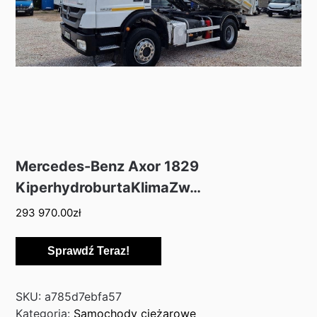
Mercedes-Benz Axor 1829
KiperhydroburtaKlimaZw…
293 970.00
zł
Sprawdź Teraz!
SKU:
a785d7ebfa57
Kategoria:
Samochody ciężarowe