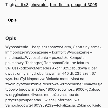
Tagi:
audi s3
,
chevrolet
,
ford fiesta
,
peugeot 3008
Opis
Opis
Wyposażenie – bezpieczeństwo:Alarm, Centralny zamek,
ImmobilizerWyposażenie – komfort:Wyposażenie –
multimedia:Wyposażenie – pozostałe:Komputer
pokładowy, Tachograf, TempomatFaktura: faktura
VATUszkodzony:Mercedes Axor 1829Zabudowa Kiper
dwustronny z hydroburtąwymiar 440 dł. 235 szer. 67
wys. burtTył klapodrzwiBlokada mostuMost na
zwolnicyzawieszenie resorowe wzmocnioneKlimawersja
typowo budowlanaDmc 18000ładownosc 9000kgCałosc
w oryginalemozliwosc montażu zaczepu do
przyczepysuper stan—wiecej informacji ws.
Samochodówtel 605989232—lokalizacja: 25km od Kielc