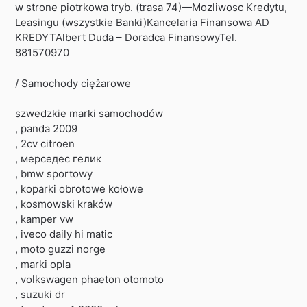
w strone piotrkowa tryb. (trasa 74)—Mozliwosc Kredytu,
Leasingu (wszystkie Banki)Kancelaria Finansowa AD
KREDYTAlbert Duda – Doradca FinansowyTel.
881570970
/ Samochody ciężarowe
szwedzkie marki samochodów
, panda 2009
, 2cv citroen
, мерседес гелик
, bmw sportowy
, koparki obrotowe kołowe
, kosmowski kraków
, kamper vw
, iveco daily hi matic
, moto guzzi norge
, marki opla
, volkswagen phaeton otomoto
, suzuki dr