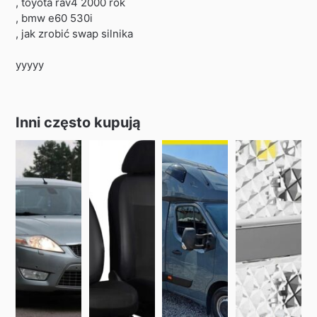
, toyota rav4 2000 rok
, bmw e60 530i
, jak zrobić swap silnika
yyyyy
Inni często kupują