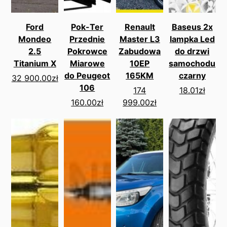
Ford
Pok-Ter
Renault
Baseus 2x
Mondeo
Przednie
Master L3
lampka Led
2.5
Pokrowce
Zabudowa
do drzwi
Titanium X
Miarowe
10EP
samochodu
do Peugeot
165KM
czarny
32 900.00
zł
106
174
18.01
zł
160.00
zł
999.00
zł