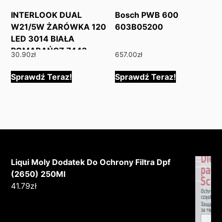
INTERLOOK DUAL
Bosch PWB 600
W21/5W ŻARÓWKA 120
603B05200
LED 3014 BIAŁA
POMARAŃCZ 7443-
30.90
zł
657.00
zł
120SMD-3014-D
Sprawdź Teraz!
Sprawdź Teraz!
Liqui Moly Dodatek Do Ochrony Filtra Dpf
(2650) 250Ml
41.79
zł