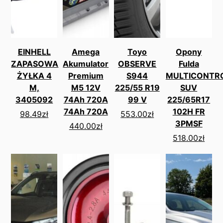
EINHELL
Amega
Toyo
Opony
ZAPASOWA
Akumulator
OBSERVE
Fulda
ŻYŁKA 4
Premium
S944
MULTICONTR
M,
M5 12V
225/55 R19
SUV
3405092
74Ah 720A
99 V
225/65R17
74Ah 720A
102H FR
98.49
zł
553.00
zł
3PMSF
440.00
zł
518.00
zł