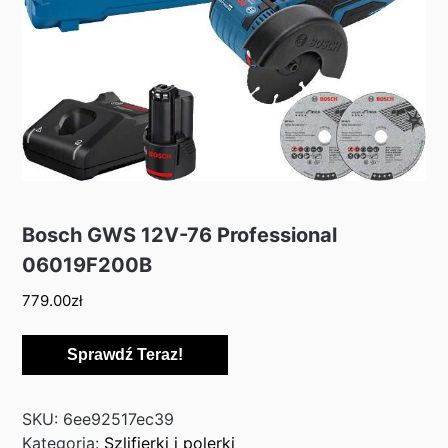
Bosch GWS 12V-76 Professional
06019F200B
779.00
zł
Sprawdź Teraz!
SKU:
6ee92517ec39
Kategoria:
Szlifierki i polerki