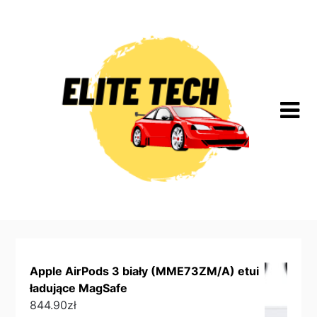
Skip
to
content
Apple AirPods 3 biały (MME73ZM/A) etui
ładujące MagSafe
844.90
zł