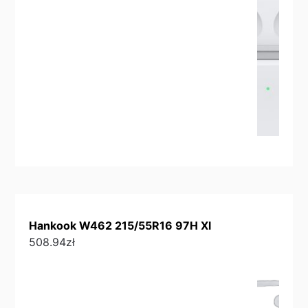
Hankook W462 215/55R16 97H Xl
508.94
zł