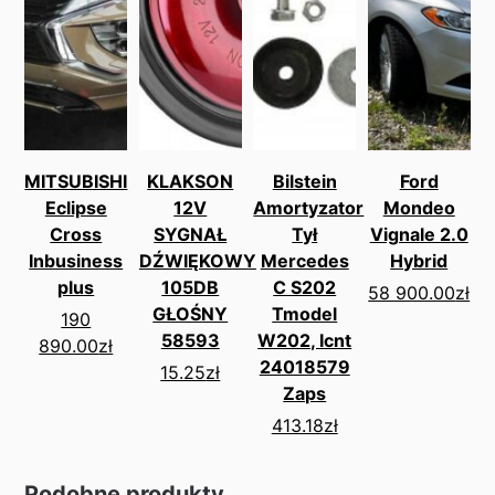
MITSUBISHI
KLAKSON
Bilstein
Ford
Eclipse
12V
Amortyzator
Mondeo
Cross
SYGNAŁ
Tył
Vignale 2.0
Inbusiness
DŹWIĘKOWY
Mercedes
Hybrid
plus
105DB
C S202
58 900.00
zł
GŁOŚNY
Tmodel
190
58593
W202, Icnt
890.00
zł
24018579
15.25
zł
Zaps
413.18
zł
Podobne produkty