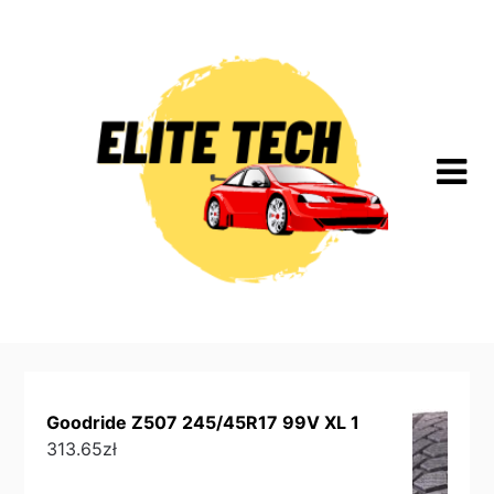
Skip
to
content
Goodride Z507 245/45R17 99V XL 1
313.65
zł