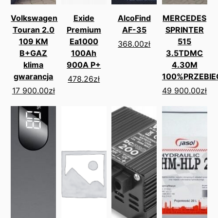
Volkswagen
Exide
AlcoFind
MERCEDES
Touran 2.0
Premium
AF-35
SPRINTER
109 KM
Ea1000
515
368.00
zł
B+GAZ
100Ah
3.5TDMC
klima
900A P+
4.30M
gwarancja
100%PRZEBIE
478.26
zł
17 900.00
zł
49 900.00
zł