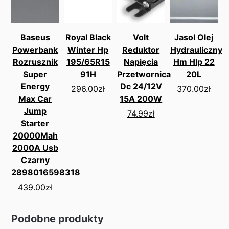
Baseus
Royal Black
Volt
Jasol Olej
Powerbank
Winter Hp
Reduktor
Hydrauliczny
Rozrusznik
195/65R15
Napięcia
Hm Hlp 22
Super
91H
Przetwornica
20L
Energy
Dc 24/12V
296.00
zł
370.00
zł
Max Car
15A 200W
Jump
74.99
zł
Starter
20000Mah
2000A Usb
Czarny
2898016598318
439.00
zł
Podobne produkty