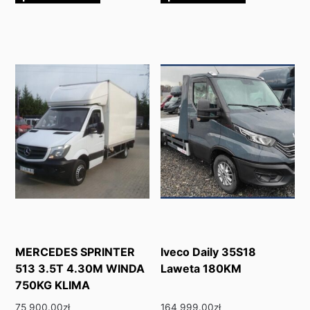
MERCEDES SPRINTER
Iveco Daily 35S18
513 3.5T 4.30M WINDA
Laweta 180KM
750KG KLIMA
75 900.00
zł
164 999.00
zł