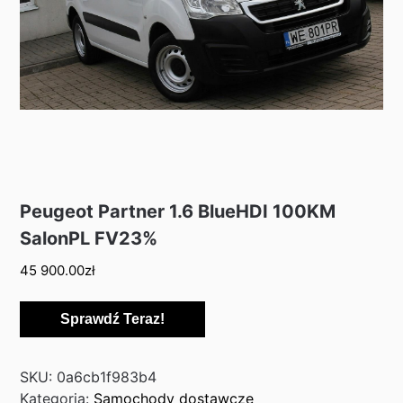
Peugeot Partner 1.6 BlueHDI 100KM
SalonPL FV23%
45 900.00
zł
Sprawdź Teraz!
SKU:
0a6cb1f983b4
Kategoria:
Samochody dostawcze