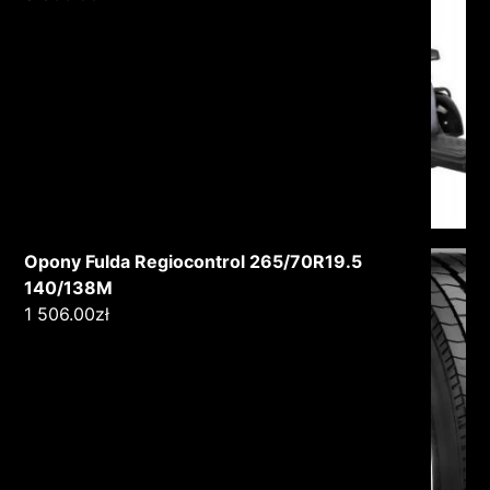
Opony Fulda Regiocontrol 265/70R19.5
140/138M
1 506.00
zł