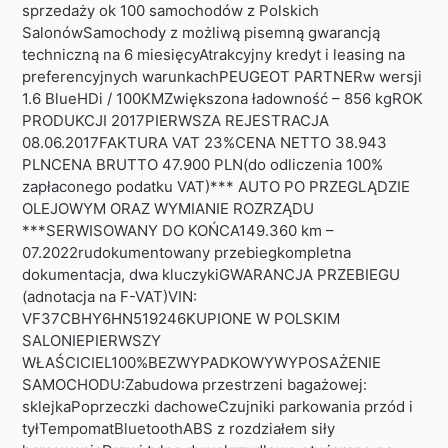
sprzedaży ok 100 samochodów z Polskich
SalonówSamochody z możliwą pisemną gwarancją
techniczną na 6 miesięcyAtrakcyjny kredyt i leasing na
preferencyjnych warunkachPEUGEOT PARTNERw wersji
1.6 BlueHDi / 100KMZwiększona ładowność – 856 kgROK
PRODUKCJI 2017PIERWSZA REJESTRACJA
08.06.2017FAKTURA VAT 23%CENA NETTO 38.943
PLNCENA BRUTTO 47.900 PLN(do odliczenia 100%
zapłaconego podatku VAT)*** AUTO PO PRZEGLĄDZIE
OLEJOWYM ORAZ WYMIANIE ROZRZĄDU
***SERWISOWANY DO KOŃCA149.360 km –
07.2022rudokumentowany przebiegkompletna
dokumentacja, dwa kluczykiGWARANCJA PRZEBIEGU
(adnotacja na F-VAT)VIN:
VF37CBHY6HN519246KUPIONE W POLSKIM
SALONIEPIERWSZY
WŁAŚCICIEL100%BEZWYPADKOWYWYPOSAŻENIE
SAMOCHODU:Zabudowa przestrzeni bagażowej:
sklejkaPoprzeczki dachoweCzujniki parkowania przód i
tyłTempomatBluetoothABS z rozdziałem siły