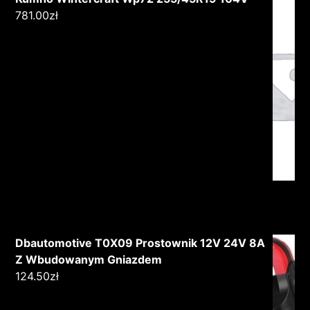
781.00
zł
Dbautomotive T0X09 Prostownik 12V 24V 8A
Z Wbudowanym Gniazdem
124.50
zł