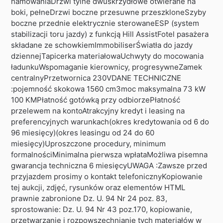
hamowaniaDrzwi tylne dwuskrzydłowe otwierane na
boki, pełneDrzwi boczne przesuwne przeszkloneSzyby
boczne przednie elektrycznie sterowaneESP (system
stabilizacji toru jazdy) z funkcją Hill AssistFotel pasażera
składane ze schowkiemImmobiliserŚwiatła do jazdy
dziennejTapicerka materiałowaUchwyty do mocowania
ładunkuWspomaganie kierownicy, progresywneZamek
centralnyPrzetwornica 230VDANE TECHNICZNE
:pojemność skokowa 1560 cm3moc maksymalna 73 kW
100 KMPłatność gotówką przy odbiorzePłatność
przelewem na kontoAtrakcyjny kredyt i leasing na
preferencyjnych warunkach(okres kredytowania od 6 do
96 miesięcy)(okres leasingu od 24 do 60
miesięcy)Uproszczone procedury, minimum
formalnościMinimalna pierwsza wpłataMożliwa pisemna
gwarancja techniczna 6 miesięcyUWAGA :Zawsze przed
przyjazdem prosimy o kontakt telefonicznyKopiowanie
tej aukcji, zdjęć, rysunków oraz elementów HTML
prawnie zabronione Dz. U. 94 Nr 24 poz. 83,
sprostowanie: Dz. U. 94 Nr 43 poz.170, kopiowanie,
przetwarzanie i rozpowszechnianie tych materiałów w