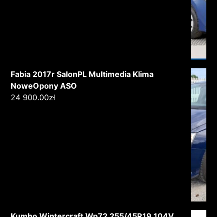
Fabia 2017r SalonPL Multimedia Klima
NoweOpony ASO
24 900.00
zł
Kumho Wintercraft Wp72 255/45R19 104V