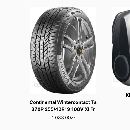
K
Continental Wintercontact Ts
870P 255/40R19 100V Xl Fr
1 083.00
zł