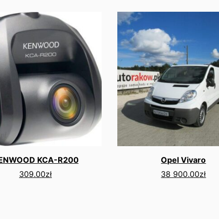
ENWOOD KCA-R200
Opel Vivaro
309.00
zł
38 900.00
zł