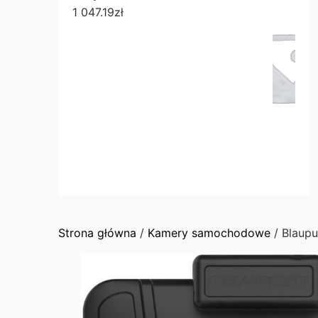
1 047.19
zł
Strona główna
/
Kamery samochodowe
/ Blaup