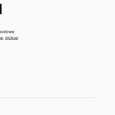
hodowe
se
,
pickup