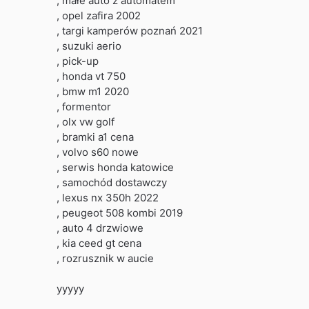
, małe auto z automatem
, opel zafira 2002
, targi kamperów poznań 2021
, suzuki aerio
, pick-up
, honda vt 750
, bmw m1 2020
, formentor
, olx vw golf
, bramki a1 cena
, volvo s60 nowe
, serwis honda katowice
, samochód dostawczy
, lexus nx 350h 2022
, peugeot 508 kombi 2019
, auto 4 drzwiowe
, kia ceed gt cena
, rozrusznik w aucie
yyyyy