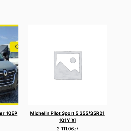
er 10EP
Michelin Pilot Sport 5 255/35R21
101Y Xl
2 111.06
zł