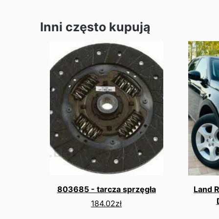
Inni często kupują
803685 - tarcza sprzęgła
Land R
184.02
zł