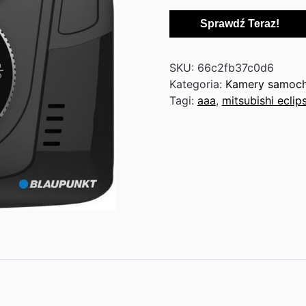
Sprawdź Teraz!
SKU:
66c2fb37c0d6
Kategoria:
Kamery samoc
Tagi:
aaa
,
mitsubishi eclip