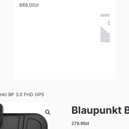
668.00
zł
unkt BP 3.0 FHD GPS
Blaupunkt 
279.99
zł