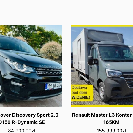
over Discovery Sport 2.0
Renault Master L3 Konten
D150 R-Dynamic SE
165KM
84 900.00
zł
155 999.00
zł