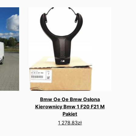
Bmw Oe Oe Bmw Osłona
Kierownicy Bmw 1 F20 F21 M
Pakiet
1 278.83
zł