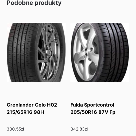
Podobne produkty
Grenlander Colo H02
Fulda Sportcontrol
215/65R16 98H
205/50R16 87V Fp
330.55
zł
342.83
zł