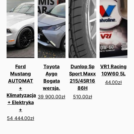
Ford
Toyota
Dunlop Sp
VR1 Racing
Mustang
Aygo
Sport Maxx
10W60 5L
AUTOMAT
Bogata
215/45R16
44.00
zł
+
wersja.
86H
Klimatyzacja
39 900.00
zł
510.00
zł
+ Elektryka
+
54 444.00
zł