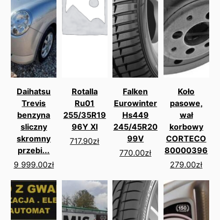
Daihatsu
Rotalla
Falken
Koło
Trevis
Ru01
Eurowinter
pasowe,
benzyna
255/35R19
Hs449
wał
sliczny
96Y Xl
245/45R20
korbowy
skromny
99V
CORTECO
717.90
zł
przebi...
80000396
770.00
zł
9 999.00
zł
279.00
zł