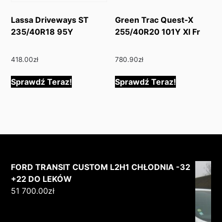
Lassa Driveways ST
Green Trac Quest-X
235/40R18 95Y
255/40R20 101Y Xl Fr
418.00
zł
780.90
zł
Sprawdź Teraz!
Sprawdź Teraz!
FORD TRANSIT CUSTOM L2H1 CHŁODNIA -32
+22 DO LEKÓW
51 700.00
zł