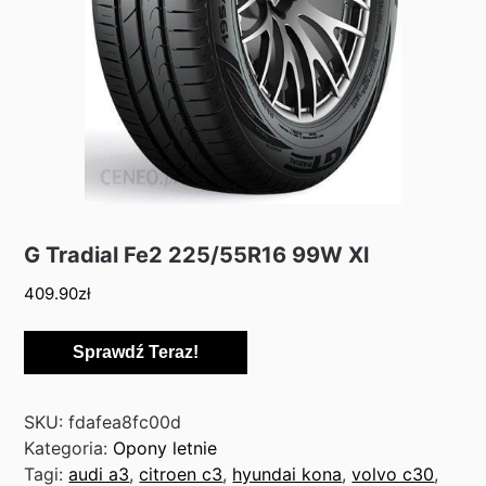
G Tradial Fe2 225/55R16 99W Xl
409.90
zł
Sprawdź Teraz!
SKU:
fdafea8fc00d
Kategoria:
Opony letnie
Tagi:
audi a3
,
citroen c3
,
hyundai kona
,
volvo c30
,