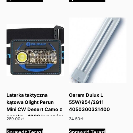
Latarka taktyczna
Osram Dulux L
kątowa Olight Perun
55W/954/2G11
Mini CW Desert Camo z
4050300321400
opaską – 1000 lumenów
289.00
zł
24.50
zł
Sprawdź Teraz!
Sprawdź Teraz!