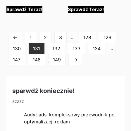
Sprawdź Teraz!
Sprawdź Teraz!
…
←
1
2
3
128
129
…
130
131
132
133
134
147
148
149
→
sparwdź koniecznie!
zzzzz
Audyt ads: kompleksowy przewodnik po
optymalizacji reklam