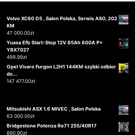
Volvo XC60 D5 , Salon Polska, Serwis ASO, 202
KM
47 000.00
zł
Yuasa Efb Start-Stop 12V 65Ah 600A P+
YBX7027
499.99
zł
Opel Vivaro Furgon L2H1 144KM szybki odbior
do...
147 477.00
zł
Mitsubishi ASX 1.6 MIVEC , Salon Polska
63 000.00
zł
Bridgestone Potenza Re71 255/40R17
890.90
zł