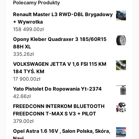
Polecamy Produkty
Renault Master L3 RWD-DBL Brygadowy
+ Wywrotka
158 499.00
zł
Opony Kleber Quadraxer 3 185/60R15
88H XL
335.26
zł
VOLKSWAGEN JETTA V 1,6 FSI 115 KM
184 TYŚ. KM
17 900.00
zł
Yato Pistolet Do Ropowania Yt-2374
42.66
zł
FREEDCONN INTERKOM BLUETOOTH
FREEDCONN T-MAX S V3 + PILOT
379.00
zł
Opel Astra 1.6 16V , Salon Polska, Skóra,
Navi