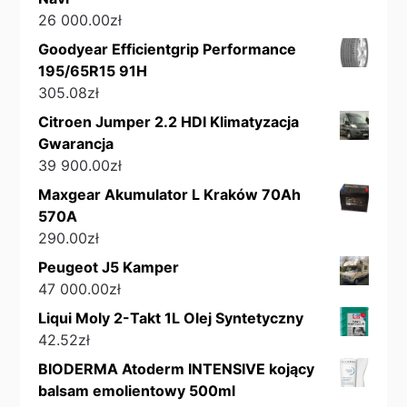
26 000.00
zł
Goodyear Efficientgrip Performance
195/65R15 91H
305.08
zł
Citroen Jumper 2.2 HDI Klimatyzacja
Gwarancja
39 900.00
zł
Maxgear Akumulator L Kraków 70Ah
570A
290.00
zł
Peugeot J5 Kamper
47 000.00
zł
Liqui Moly 2-Takt 1L Olej Syntetyczny
42.52
zł
BIODERMA Atoderm INTENSIVE kojący
balsam emolientowy 500ml