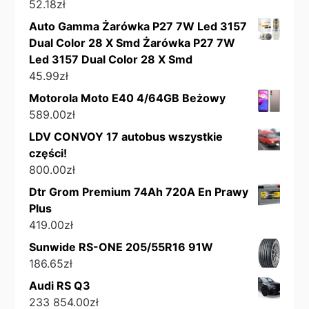
52.18
zł
Auto Gamma Żarówka P27 7W Led 3157
Dual Color 28 X Smd Żarówka P27 7W
Led 3157 Dual Color 28 X Smd
45.99
zł
Motorola Moto E40 4/64GB Beżowy
589.00
zł
LDV CONVOY 17 autobus wszystkie
części!
800.00
zł
Dtr Grom Premium 74Ah 720A En Prawy
Plus
419.00
zł
Sunwide RS-ONE 205/55R16 91W
186.65
zł
Audi RS Q3
233 854.00
zł