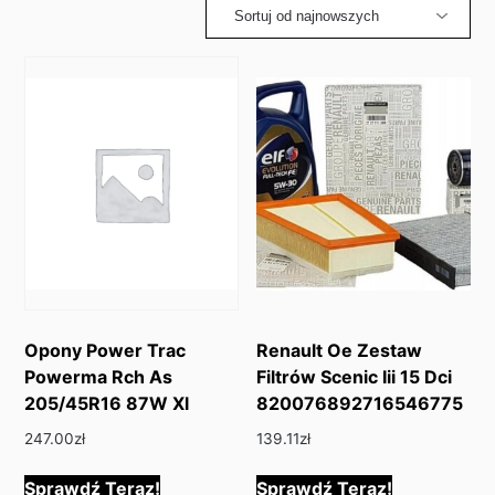
latest
Opony Power Trac
Renault Oe Zestaw
Powerma Rch As
Filtrów Scenic Iii 15 Dci
205/45R16 87W Xl
820076892716546775
247.00
zł
139.11
zł
Sprawdź Teraz!
Sprawdź Teraz!