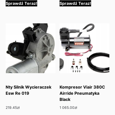
Sprawdź Teraz!
Sprawdź Teraz!
Nty Silnik Wycieraczek
Kompresor Viair 380C
Esw Re 019
Airride Pneumatyka
Black
219.45
zł
1 065.00
zł