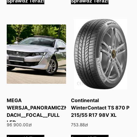
Sprawdź Teraz!
Sprawdź Teraz!
MEGA
Continental
WERSJA_PANORAMICZNY
WinterContact TS 870 P
DACH__FOCAL__FULL
215/55 R17 98V XL
LED
96 900.00
zł
753.88
zł