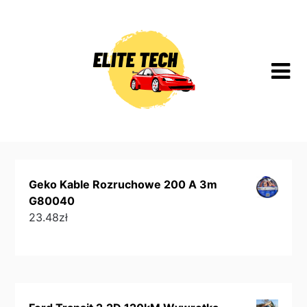
Skip
to
content
Geko Kable Rozruchowe 200 A 3m
G80040
23.48
zł