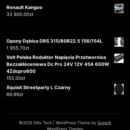
Renault Kangoo
33 900.00
zł
Opony Dębica DRS 315/80R22.5 156/154L
1 955.70
zł
Volt Polska Reduktor Napięcia Przetwornica
Bezzakłóceniowa Dc Pro 24V 12V 45A 600W
4Zdcpro600
155.00
zł
Xquisit Streetparty L Czarny
69.99
zł
©2026 Elite Tech
| WordPress Theme by
Superb
WordPress Themes