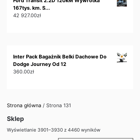
Ford Transit 2.2D 120kM Wywrotka
167tys. km. S...
42 927.00
zł
Inter Pack Bagażnik Belki Dachowe Do
Dodge Journey Od 12
360.00
zł
Strona główna
/ Strona 131
Sklep
Sorted
Wyświetlanie 3901–3930 z 4460 wyników
by