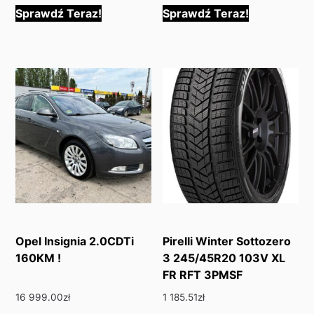
Sprawdź Teraz!
Sprawdź Teraz!
Opel Insignia 2.0CDTi
Pirelli Winter Sottozero
160KM !
3 245/45R20 103V XL
FR RFT 3PMSF
16 999.00
zł
1 185.51
zł