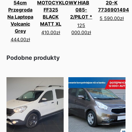
54cm
MOTOCYKLOWY
+ HIAB
20-K
Przegroda
FF325
085-
7736901494
Na Laptopa
BLACK
2/PILOT *
5 590.00
zł
Volcanic
MATT XL
125
Grey
410.00
zł
000.00
zł
444.00
zł
Podobne produkty