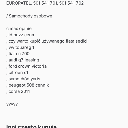
EUROPATEL. 501 541 701, 501 541 702
/ Samochody osobowe
c max opinie
, id buzz cena
, czy warto kupić używanego fiata sedici
, vw touareg 1
, fiat cc 700
, audi q7 leasing
, ford crown victoria
, citroen c1
, samochód yaris
, peugeot 508 cennik
, corsa 2011
yyyyy
Inni często kupują