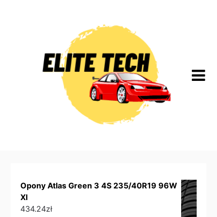
Skip
to
content
Opony Atlas Green 3 4S 235/40R19 96W
Xl
434.24
zł