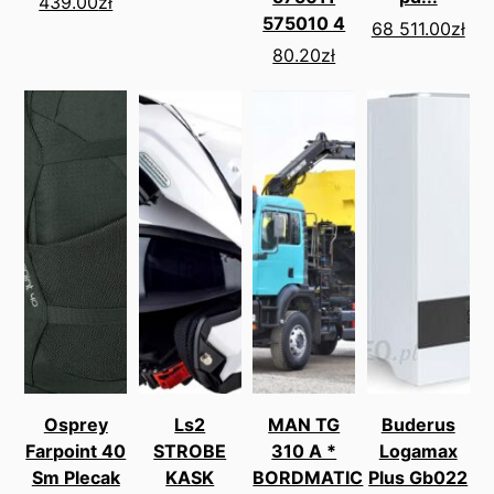
439.00
zł
575010 4
68 511.00
zł
80.20
zł
Osprey
Ls2
MAN TG
Buderus
Farpoint 40
STROBE
310 A *
Logamax
Sm Plecak
KASK
BORDMATIC
Plus Gb022