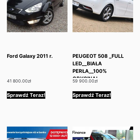
Ford Galaxy 2011 r.
PEUGEOT 508 _FULL
LED__BIAŁA
PERŁA__100%
ORYGINAŁ
41 800.00
zł
59 900.00
zł
Sprawdź Teraz!
Sprawdź Teraz!