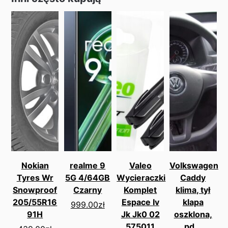
Nokian
realme 9
Valeo
Volkswagen
Tyres Wr
5G 4/64GB
Wycieraczki
Caddy
Snowproof
Czarny
Komplet
klima, tył
205/55R16
Espace Iv
klapa
999.00
zł
91H
Jk Jk0 02
oszklona,
575011
pd...