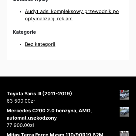
Audyt ads: kompleksowy przewodnik po
optymalizacji reklam
Kategorie
Bez kategorii
Toyota Yaris III (2011-2019)
63 500.00
zł
Mercedes C200 2.0 benzyna, AMG,
automat,uszkodzony
77 900.00
zł
Mitas Terra Force Mxsm 110/90R19 62M