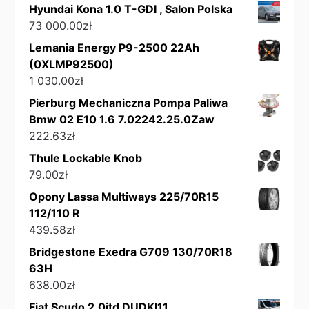
Hyundai Kona 1.0 T-GDI , Salon Polska
73 000.00
zł
Lemania Energy P9-2500 22Ah
(0XLMP92500)
1 030.00
zł
Pierburg Mechaniczna Pompa Paliwa
Bmw 02 E10 1.6 7.02242.25.0Zaw
222.63
zł
Thule Lockable Knob
79.00
zł
Opony Lassa Multiways 225/70R15
112/110 R
439.58
zł
Bridgestone Exedra G709 130/70R18
63H
638.00
zł
Fiat Scudo 2,0jtd DUDKI11