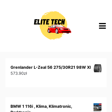
Skip
to
content
Grenlander L-Zeal 56 275/30R21 98W Xl
573.90
zł
BMW 1 116i , Klima, Klimatronic,