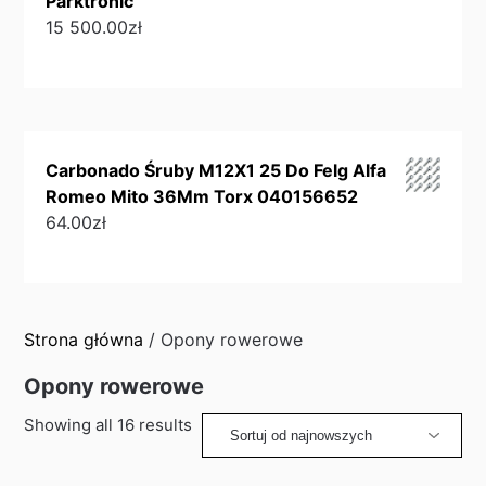
Parktronic
15 500.00
zł
Carbonado Śruby M12X1 25 Do Felg Alfa
Romeo Mito 36Mm Torx 040156652
64.00
zł
Strona główna
/ Opony rowerowe
Opony rowerowe
Sorted
Showing all 16 results
by
latest