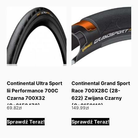
Continental Ultra Sport
Continental Grand Sport
Iii Performance 700C
Race 700X28C (28-
Czarna 700X32
622) Zwijana Czarny
(Co0150470)
(Co0150118)
69.82
zł
149.99
zł
Sprawdź Teraz!
Sprawdź Teraz!