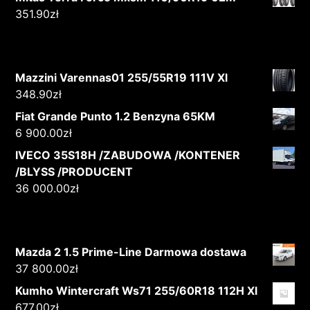
351.90
zł
Mazzini Varennas01 255/55R19 111V Xl
348.90
zł
Fiat Grande Punto 1.2 Benzyna 65KM
6 900.00
zł
IVECO 35S18H /ZABUDOWA /KONTENER
/BLYSS /PRODUCENT
36 000.00
zł
Mazda 2 1.5 Prime-Line Darmowa dostawa
37 800.00
zł
Kumho Wintercraft Ws71 255/60R18 112H Xl
677.00
zł