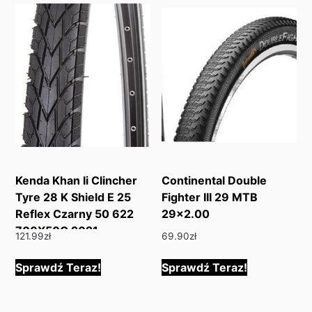
Kenda Khan Ii Clincher
Continental Double
Tyre 28 K Shield E 25
Fighter III 29 MTB
Reflex Czarny 50 622
29×2.00
700X50C 2021
121.99
zł
69.90
zł
Sprawdź Teraz!
Sprawdź Teraz!