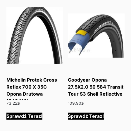
Michelin Protek Cross
Goodyear Opona
Reflex 700 X 35C
27.5X2.0 50 584 Transit
Opona Drutowa
Tour S3 Shell Reflective
(649416)
73.22
zł
109.90
zł
Sprawdź Teraz!
Sprawdź Teraz!