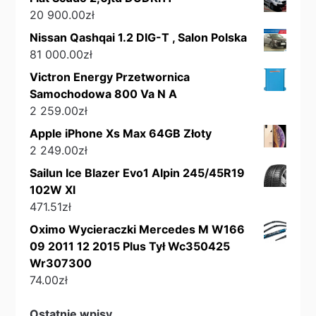
20 900.00
zł
Nissan Qashqai 1.2 DIG-T , Salon Polska
81 000.00
zł
Victron Energy Przetwornica
Samochodowa 800 Va N A
2 259.00
zł
Apple iPhone Xs Max 64GB Złoty
2 249.00
zł
Sailun Ice Blazer Evo1 Alpin 245/45R19
102W Xl
471.51
zł
Oximo Wycieraczki Mercedes M W166
09 2011 12 2015 Plus Tył Wc350425
Wr307300
74.00
zł
Ostatnie wpisy