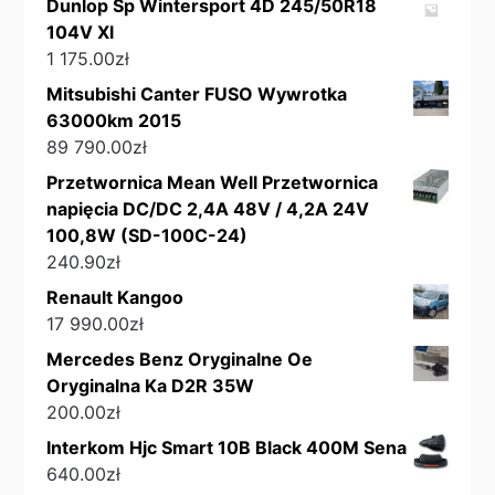
Dunlop Sp Wintersport 4D 245/50R18
104V Xl
1 175.00
zł
Mitsubishi Canter FUSO Wywrotka
63000km 2015
89 790.00
zł
Przetwornica Mean Well Przetwornica
napięcia DC/DC 2,4A 48V / 4,2A 24V
100,8W (SD-100C-24)
240.90
zł
Renault Kangoo
17 990.00
zł
Mercedes Benz Oryginalne Oe
Oryginalna Ka D2R 35W
200.00
zł
Interkom Hjc Smart 10B Black 400M Sena
640.00
zł