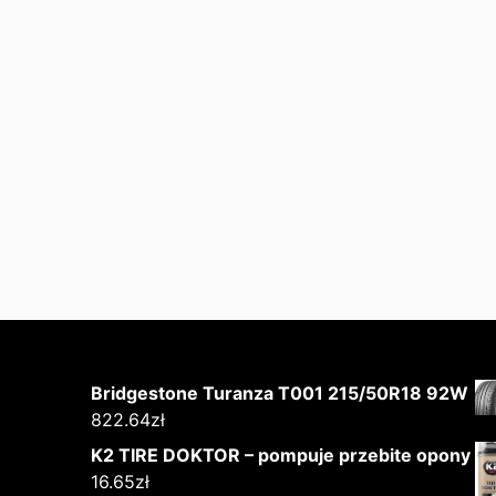
Bridgestone Turanza T001 215/50R18 92W
822.64
zł
K2 TIRE DOKTOR – pompuje przebite opony
16.65
zł