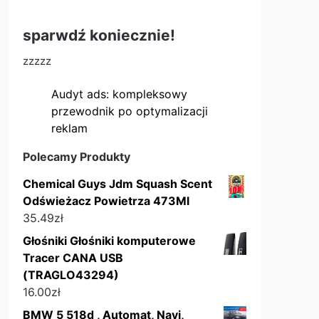
sparwdź koniecznie!
zzzzz
Audyt ads: kompleksowy
przewodnik po optymalizacji
reklam
Polecamy Produkty
Chemical Guys Jdm Squash Scent
Odświeżacz Powietrza 473Ml
35.49
zł
Głośniki Głośniki komputerowe
Tracer CANA USB
(TRAGLO43294)
16.00
zł
BMW 5 518d , Automat, Navi,