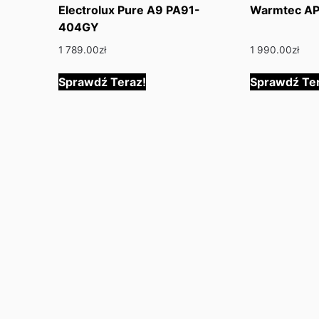
Electrolux Pure A9 PA91-
Warmtec A
404GY
1 789.00
zł
1 990.00
zł
Sprawdź Teraz!
Sprawdź Ter