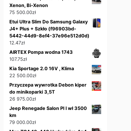
Xenon, Bi-Xenon
75 500.00
zł
Etui Ultra Slim Do Samsung Galaxy
J4+ Plus + Szkło (f96903bd-
5442-44d9-8ef4-37e96e512d0d)
12.47
zł
AIRTEX Pompa wodna 1743
107.75
zł
Kia Sportage 2.0 16V , Klima
22 500.00
zł
Przyczepa wywrotka Debon kiper
do minikoparki 3,5T
26 975.00
zł
Jeep Renegade Salon Pl I wł 3500
km
79 000.00
zł