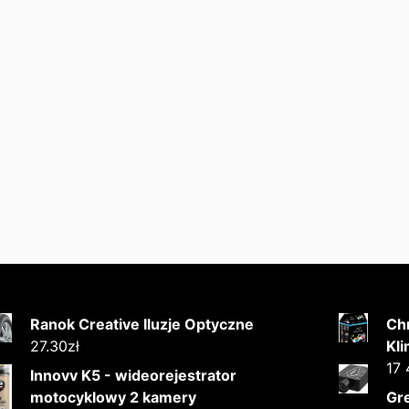
Ranok Creative Iluzje Optyczne
Ch
27.30
zł
Kli
17 
Innovv K5 - wideorejestrator
motocyklowy 2 kamery
Gr