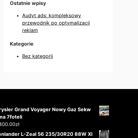
Ostatnie wpisy
Audyt ads: kompleksowy
przewodnik po optymalizacji
reklam
Kategorie
Bez kategorii
rysler Grand Voyager Nowy Gaz Sekw
ma 7foteli
400.00
zł
enlander L-Zeal 56 235/30R20 88W Xl