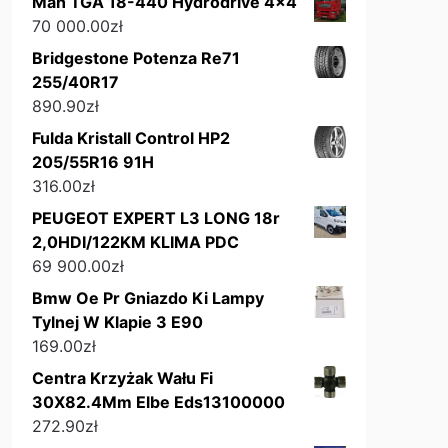
Man TGA 18-440 Hydrodrive 4x4
70 000.00
zł
Bridgestone Potenza Re71
255/40R17
890.90
zł
Fulda Kristall Control HP2
205/55R16 91H
316.00
zł
PEUGEOT EXPERT L3 LONG 18r
2,0HDI/122KM KLIMA PDC
69 900.00
zł
Bmw Oe Pr Gniazdo Ki Lampy
Tylnej W Klapie 3 E90
169.00
zł
Centra Krzyżak Wału Fi
30X82.4Mm Elbe Eds13100000
272.90
zł