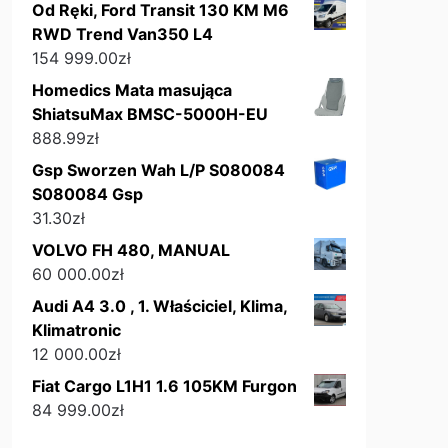
Od Ręki, Ford Transit 130 KM M6
RWD Trend Van350 L4
154 999.00
zł
Homedics Mata masująca
ShiatsuMax BMSC-5000H-EU
888.99
zł
Gsp Sworzen Wah L/P S080084
S080084 Gsp
31.30
zł
VOLVO FH 480, MANUAL
60 000.00
zł
Audi A4 3.0 , 1. Właściciel, Klima,
Klimatronic
12 000.00
zł
Fiat Cargo L1H1 1.6 105KM Furgon
84 999.00
zł