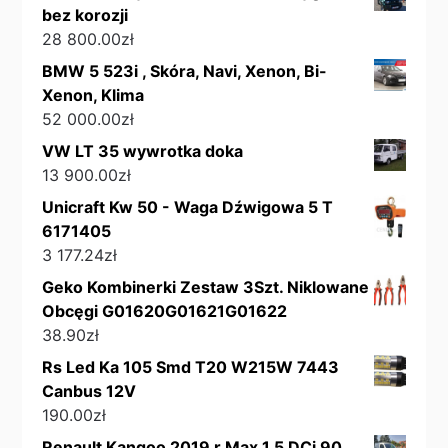
bez korozji
28 800.00
zł
BMW 5 523i , Skóra, Navi, Xenon, Bi-
Xenon, Klima
52 000.00
zł
VW LT 35 wywrotka doka
13 900.00
zł
Unicraft Kw 50 - Waga Dźwigowa 5 T
6171405
3 177.24
zł
Geko Kombinerki Zestaw 3Szt. Niklowane
Obcęgi G01620G01621G01622
38.90
zł
Rs Led Ka 105 Smd T20 W215W 7443
Canbus 12V
190.00
zł
Renault Kangoo 2019 r Max 1.5 DCi 90