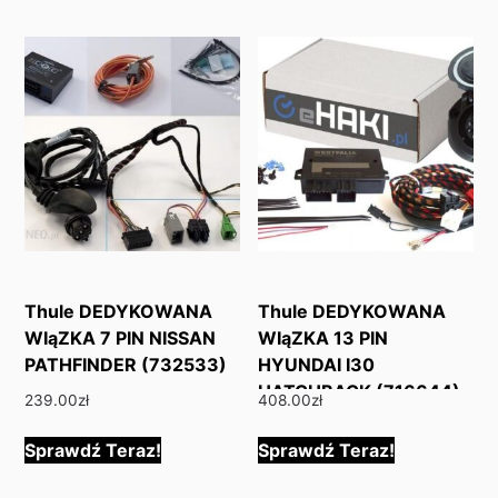
latest
Thule DEDYKOWANA
Thule DEDYKOWANA
WIąZKA 7 PIN NISSAN
WIąZKA 13 PIN
PATHFINDER (732533)
HYUNDAI I30
HATCHBACK (716644)
239.00
zł
408.00
zł
Sprawdź Teraz!
Sprawdź Teraz!