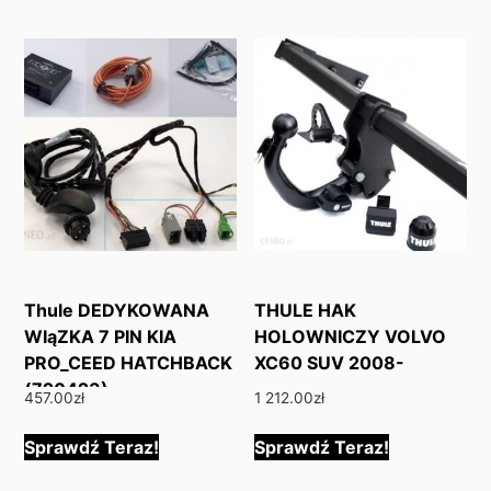
Thule DEDYKOWANA
THULE HAK
WIąZKA 7 PIN KIA
HOLOWNICZY VOLVO
PRO_CEED HATCHBACK
XC60 SUV 2008-
(720423)
457.00
zł
1 212.00
zł
Sprawdź Teraz!
Sprawdź Teraz!