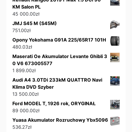
KM Salon PL
45 000.00
zł
JMJ S45 M (S45M)
751.00
zł
Opony Yokohama G91A 225/65R17 101H
480.03
zł
Maserati Oe Akumulator Levante Ghibli 3
0 V6 673005577
1 899.00
zł
Audi A4 3.0TDi 233kM QUATTRO Navi
Klima DVD Szyber
13 500.00
zł
Ford MODEL T, 1926 rok, ORYGINAŁ
89 000.00
zł
Yuasa Akumulator Rozruchowy Ybx5096
536.27
zł