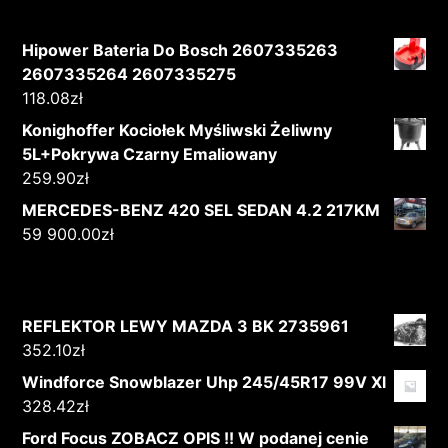
Hipower Bateria Do Bosch 2607335263
2607335264 2607335275
118.08
zł
Konighoffer Kociołek Myśliwski Żeliwny
5L+Pokrywa Czarny Emaliowany
259.90
zł
MERCEDES-BENZ 420 SEL SEDAN 4.2 217KM
59 900.00
zł
REFLEKTOR LEWY MAZDA 3 BK 2735961
352.10
zł
Windforce Snowblazer Uhp 245/45R17 99V Xl
328.42
zł
Ford Focus ZOBACZ OPIS !! W podanej cenie