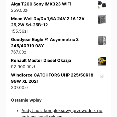
Alga T200 Sony IMX323 WiFi
259.00
zł
Mean Well Dc/Dc 1,6A 24V 2,1A 12V
25,2W Sd-25B-12
155.56
zł
Goodyear Eagle F1 Asymmetric 3
245/40R19 98Y
767.00
zł
Renault Master Diesel Okazja
92 900.00
zł
Windforce CATCHFORS UHP 225/50R18
99W XL 2021
307.00
zł
Ostatnie wpisy
Audyt ads: kompleksowy przewodnik po
optymalizacji reklam