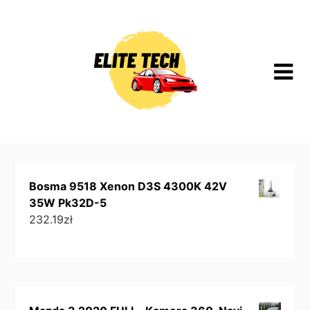
Skip
to
content
Bosma 9518 Xenon D3S 4300K 42V
35W Pk32D-5
232.19
zł