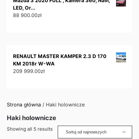
Mazda 3 2020 FULL , Kamera 360, Navi,
LED, Or...
88 900.00
zł
RENAULT MASTER KAMPER 2.3 D 170
KM 2018r W-WA
209 999.00
zł
Strona główna
/ Haki holownicze
Haki holownicze
Sorted
Showing all 5 results
by