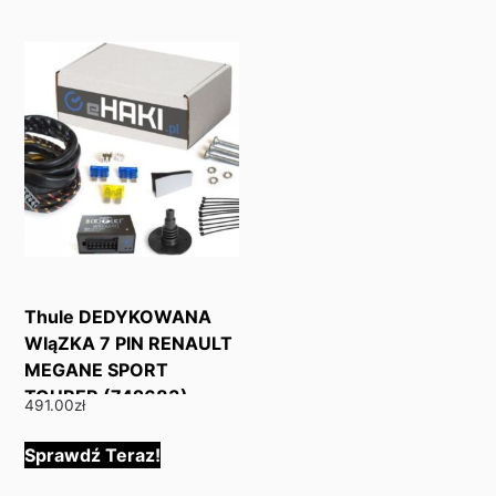
Thule DEDYKOWANA
WIąZKA 7 PIN RENAULT
MEGANE SPORT
TOURER (742683)
491.00
zł
Sprawdź Teraz!