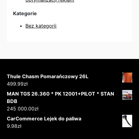
Kategorie
Bez kategorii
Thule Chasm Pomarańczowy 26L
499.99
zł
MAN TGS 26.360 * PK 12001+PILOT * STAN
BDB
245 000.00
zł
CarCommerce Lejek do paliwa
9.98
zł