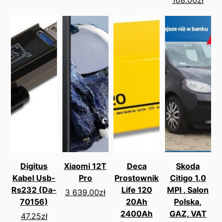
Digitus
Xiaomi 12T
Deca
Skoda
Kabel Usb-
Pro
Prostownik
Citigo 1.0
Rs232 (Da-
Life 120
MPI , Salon
3 639.00
zł
70156)
20Ah
Polska,
2400Ah
GAZ, VAT
47.25
zł