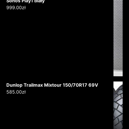
Sonos Play1 biały
999.00
zł
Dunlop Trailmax Mixtour 150/70R17 69V
585.00
zł