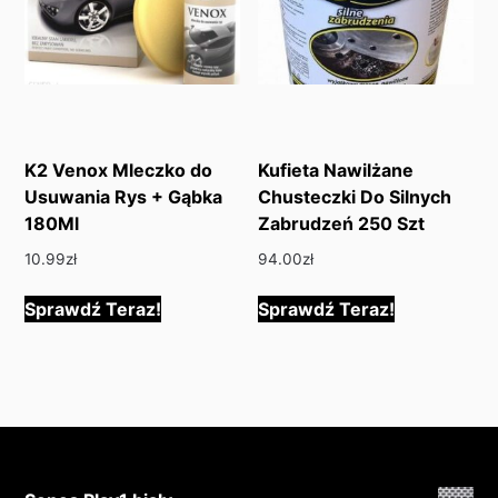
K2 Venox Mleczko do
Kufieta Nawilżane
Usuwania Rys + Gąbka
Chusteczki Do Silnych
180Ml
Zabrudzeń 250 Szt
10.99
zł
94.00
zł
Sprawdź Teraz!
Sprawdź Teraz!