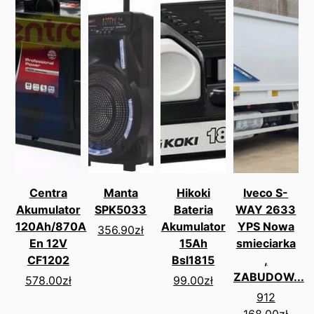
Centra
Manta
Hikoki
Iveco S-
Akumulator
SPK5033
Bateria
WAY 2633
120Ah/870A
Akumulator
YPS Nowa
356.90
zł
En 12V
15Ah
smieciarka
CF1202
Bsl1815
,
ZABUDOW...
578.00
zł
99.00
zł
912
168.00
zł