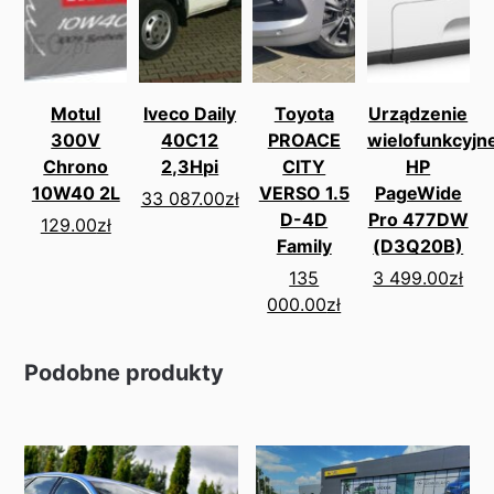
Motul
Iveco Daily
Toyota
Urządzenie
300V
40C12
PROACE
wielofunkcyjn
Chrono
2,3Hpi
CITY
HP
10W40 2L
VERSO 1.5
PageWide
33 087.00
zł
D-4D
Pro 477DW
129.00
zł
Family
(D3Q20B)
135
3 499.00
zł
000.00
zł
Podobne produkty