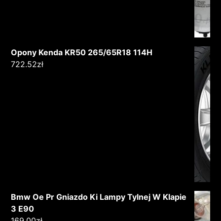
Opony Kenda KR50 265/65R18 114H
722.52
zł
Bmw Oe Pr Gniazdo Ki Lampy Tylnej W Klapie
3 E90
169.00
zł