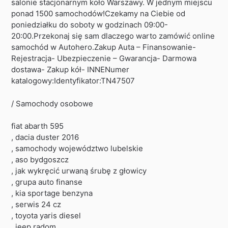
salonie stacjonarnym koło Warszawy. W jednym miejscu
ponad 1500 samochodów!Czekamy na Ciebie od
poniedziałku do soboty w godzinach 09:00-
20:00.Przekonaj się sam dlaczego warto zamówić online
samochód w Autohero.Zakup Auta – Finansowanie-
Rejestracja- Ubezpieczenie – Gwarancja- Darmowa
dostawa- Zakup kół- INNENumer
katalogowy:Identyfikator:TN47507
/ Samochody osobowe
fiat abarth 595
, dacia duster 2016
, samochody województwo lubelskie
, aso bydgoszcz
, jak wykręcić urwaną śrubę z głowicy
, grupa auto finanse
, kia sportage benzyna
, serwis 24 cz
, toyota yaris diesel
, jeep radom