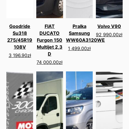
Goodride
FIAT
Pralka
Volvo V90
Su318
DUCATO
Samsung
92 990.00
zł
275/45R19
Furgon 150
WW60A3120WE
108V
Multijet 2,3
1 499.00
zł
D
3 196.90
zł
74 000.00
zł