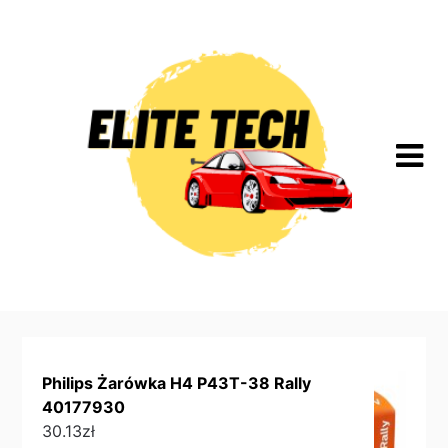
Skip
to
content
Philips Żarówka H4 P43T-38 Rally
40177930
30.13
zł