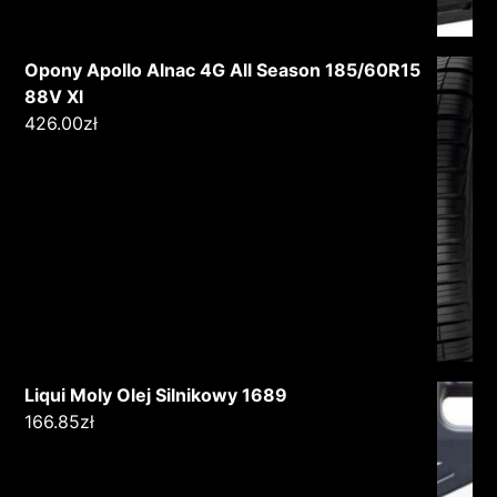
Opony Apollo Alnac 4G All Season 185/60R15
88V Xl
426.00
zł
Liqui Moly Olej Silnikowy 1689
166.85
zł