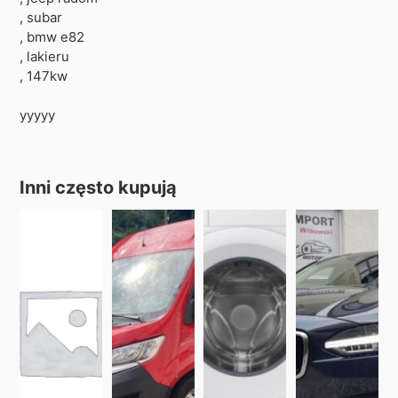
, subar
, bmw e82
, lakieru
, 147kw
yyyyy
Inni często kupują